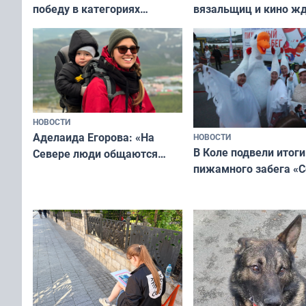
вязальщиц и кино ж
победу в категориях
мурманчан в эти вы
всероссийского конкурса
«Мисс и Миссис Великая
Русь»
НОВОСТИ
Аделаида Егорова: «На
НОВОСТИ
В Коле подвели итоги
Севере люди общаются
пижамного забега «С
не потому, что это выгодно,
Олимпийскую ночь»
а потому что
ты им интересен»