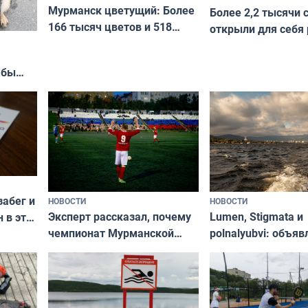
Мурманск цветущий: Более
Более 2,2 тысячи 
166 тысяч цветов и 518
открыли для себя
вазонов
край в рамках про
«Туризм для своих
жбы
забег и
НОВОСТИ
НОВОСТИ
Эксперт рассказал, почему
Lumen, Stigmata и
 в эти
чемпионат Мурманской
polnalyubvi: объя
области по футболу остался
хедлайнеры фест
незамеченным
«Имандра» в 2026 