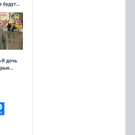
е будут
«Я дочь
орые
ть Север»