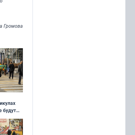
о
на Громова
никулах
е будут