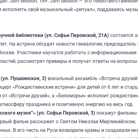
ёт Jam session, 16+. Jam session — это «безответственное
м исполнять свой музыкальный «ритуал», поддаваясь муз
аучной библиотеки (ул. Софьи Перовской, 21А)
состоится 
ет. На встрече обсудят новости генеалогии, председатель
Москве. Участники научатся работать с информационными
астей, рассмотрят примеры и получат ответы на вопросы 
(ул. Пушкинская, 3)
вокальный ансамбль «Встреча друзей
ерт «Рождественские встречи» для детей от 6 лет и старш
и от «Встречи друзей», а «Беломорье» исполнит рождестве
атмосферу праздника и позитивную энергию на весь год.
сского музея“» (ул. Софьи Перовской, 3)
покажут фильмы
ервый фильм расскажет о Святом Николае Мирликийском,
ных. В его честь на Руси возводили храмы и создавали ик