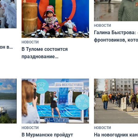
НОВОСТИ
Галина Быстрова: 
фронтовиков, кот
НОВОСТИ
он в
приехали осваива
В Туломе состоится
празднование
Международного дня
коренных народов мира
НОВОСТИ
НОВОСТИ
В Мурманске пройдут
На новогодних ка