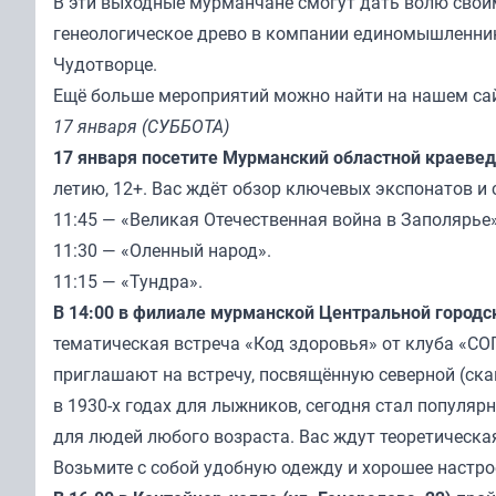
В эти выходные мурманчане смогут дать волю свои
генеологическое древо в компании единомышленник
Чудотворце.
Ещё больше мероприятий можно найти на нашем сай
17 января (СУББОТА)
17 января посетите Мурманский областной краеведч
летию, 12+. Вас ждёт обзор ключевых экспонатов и 
11:45 — «Великая Отечественная война в Заполярье»
11:30 — «Оленный народ».
11:15 — «Тундра».
В 14:00 в филиале мурманской Центральной городск
тематическая встреча «Код здоровья» от клуба «СОП
приглашают на встречу, посвящённую северной (ска
в 1930-х годах для лыжников, сегодня стал популяр
для людей любого возраста. Вас ждут теоретическая
Возьмите с собой удобную одежду и хорошее настрое