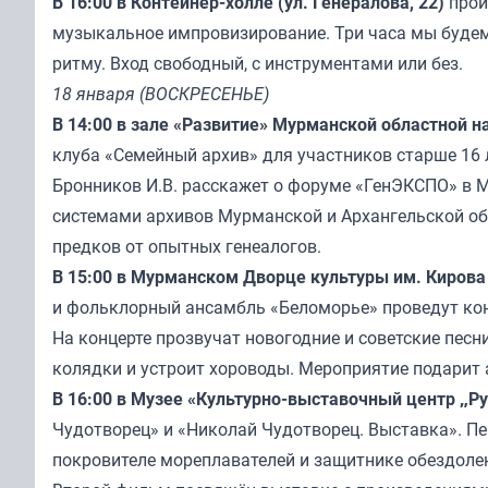
В 16:00 в Контейнер-холле (ул. Генералова, 22)
пройд
музыкальное импровизирование. Три часа мы буде
ритму. Вход свободный, с инструментами или без.
18 января (ВОСКРЕСЕНЬЕ)
В 14:00 в зале «Развитие» Мурманской областной н
клуба «Семейный архив» для участников старше 16 л
Бронников И.В. расскажет о форуме «ГенЭКСПО» в 
системами архивов Мурманской и Архангельской обл
предков от опытных генеалогов.
В 15:00 в Мурманском Дворце культуры им. Кирова 
и фольклорный ансамбль «Беломорье» проведут конц
На концерте прозвучат новогодние и советские песн
колядки и устроит хороводы. Мероприятие подарит 
В 16:00 в Музее «Культурно-выставочный центр „Ру
Чудотворец» и «Николай Чудотворец. Выставка». П
покровителе мореплавателей и защитнике обездолен