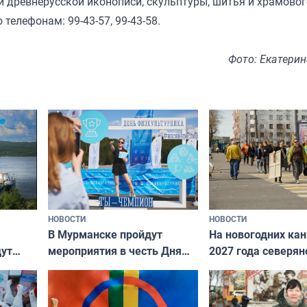
 древнерусской иконописи, скульптуры, шитья и храмовог
телефонам: 99-43-57, 99-43-58.
Фото: Екатери
НОВОСТИ
НОВОСТИ
В Мурманске пройдут
На новогодних ка
дут
мероприятия в честь Дня
2027 года северян
ходные
физкультурника
отдыхать 11 дней