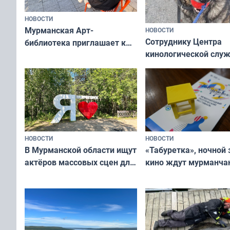
НОВОСТИ
Мурманская Арт-
НОВОСТИ
Сотруднику Центра
библиотека приглашает к
кинологической слу
сотрудничеству художников
ищут новый дом
и фотографов
НОВОСТИ
НОВОСТИ
В Мурманской области ищут
«Табуретка», ночной 
актёров массовых сцен для
кино ждут мурманчан
съёмок в
выходные
короткометражном фильме