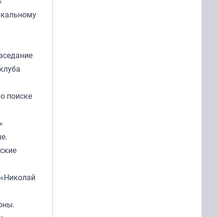
»
ыкальному
заседание
 клуба
о поиске
»
е.
нские
 «Николай
оны.