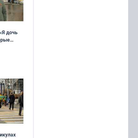
«Я дочь
орые
ть Север»
никулах