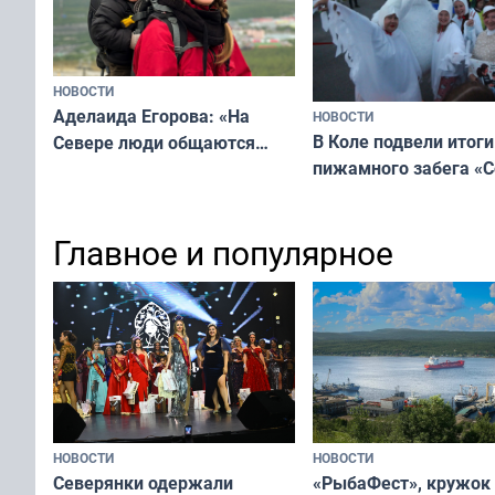
НОВОСТИ
Аделаида Егорова: «На
НОВОСТИ
В Коле подвели итоги
Севере люди общаются
пижамного забега «С
не потому, что это выгодно,
Олимпийскую ночь»
а потому что
ты им интересен»
Главное и популярное
НОВОСТИ
НОВОСТИ
«РыбаФест», кружок
Северянки одержали