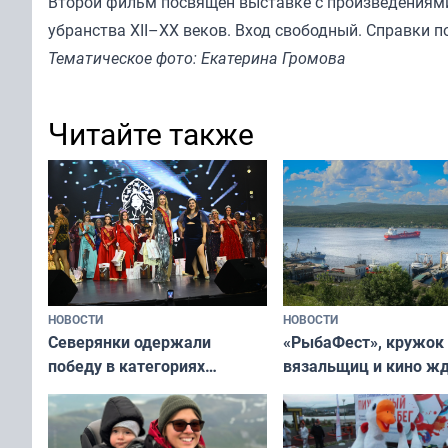
Второй фильм посвящён выставке с произведениями
убранства XII–XX веков. Вход свободный. Справки по 
Тематическое фото: Екатерина Громова
Читайте также
НОВОСТИ
НОВОСТИ
«РыбаФест», кружок
Северянки одержали
вязальщиц и кино ж
победу в категориях
мурманчан в эти вы
всероссийского конкурса
«Мисс и Миссис Великая
Русь»