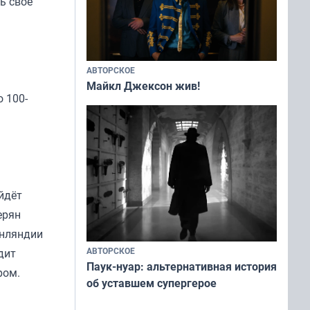
ь своё
АВТОРСКОЕ
Майкл Джексон жив!
о 100-
йдёт
ерян
инляндии
АВТОРСКОЕ
дит
Паук-нуар: альтернативная история
ром.
об уставшем супергерое