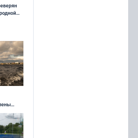
северян
 родной
екта
»
влены
иваля
года