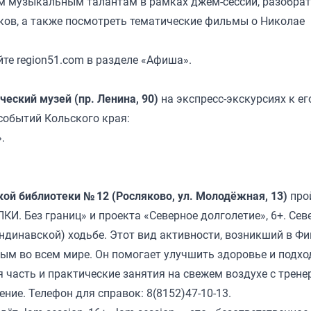
м музыкальным талантам в рамках джем-сессии, разобрат
ов, а также посмотреть тематические фильмы о Николае
те region51.com в разделе «Афиша».
еский музей (пр. Ленина, 90)
на экспресс-экскурсиях к ег
событий Кольского края:
.
ой библиотеки № 12 (Росляково, ул. Молодёжная, 13)
про
КИ. Без границ» и проекта «Северное долголетие», 6+. Сев
ндинавской) ходьбе. Этот вид активности, возникший в Ф
ным во всем мире. Он помогает улучшить здоровье и подхо
 часть и практические занятия на свежем воздухе с трене
ние. Телефон для справок: 8(8152)47-10-13.