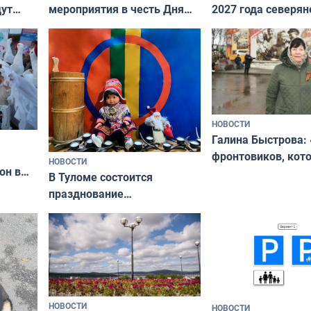
дут
мероприятия в честь Дня
2027 года северян
ходные
физкультурника
отдыхать 11 дней
НОВОСТИ
Галина Быстрова: 
фронтовиков, кот
НОВОСТИ
он в
приехали осваива
В Туломе состоится
празднование
Международного дня
коренных народов мира
НОВОСТИ
НОВОСТИ