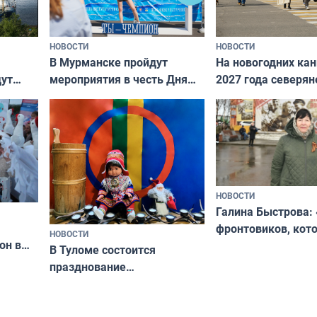
НОВОСТИ
НОВОСТИ
В Мурманске пройдут
На новогодних ка
дут
мероприятия в честь Дня
2027 года северян
ходные
физкультурника
отдыхать 11 дней
НОВОСТИ
Галина Быстрова: 
фронтовиков, кот
НОВОСТИ
он в
приехали осваива
В Туломе состоится
празднование
Международного дня
коренных народов мира