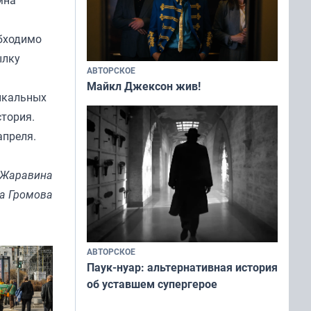
обходимо
ылку
АВТОРСКОЕ
Майкл Джексон жив!
ыкальных
стория.
апреля.
 Жаравина
на Громова
АВТОРСКОЕ
Паук-нуар: альтернативная история
об уставшем супергерое