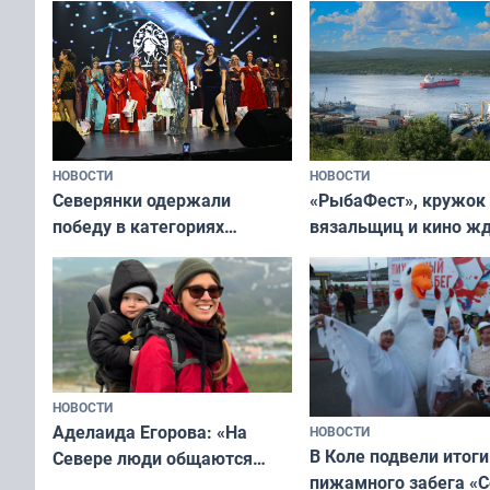
НОВОСТИ
НОВОСТИ
«РыбаФест», кружок
Северянки одержали
вязальщиц и кино ж
победу в категориях
мурманчан в эти вы
всероссийского конкурса
«Мисс и Миссис Великая
Русь»
НОВОСТИ
Аделаида Егорова: «На
НОВОСТИ
В Коле подвели итоги
Севере люди общаются
пижамного забега «С
не потому, что это выгодно,