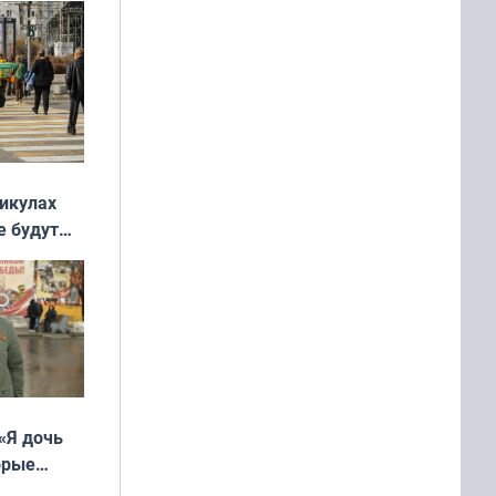
никулах
е будут
«Я дочь
орые
ть Север»