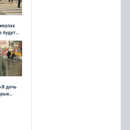
никулах
е будут
«Я дочь
орые
ть Север»