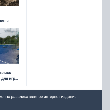
влены
иваля
года
рылась
 для игры
ионно-развлекательное интернет-издание