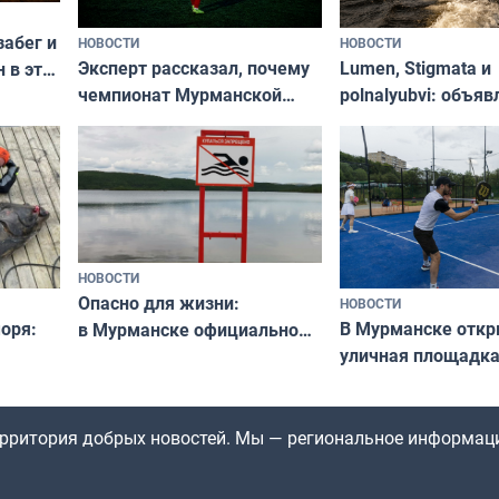
забег и
НОВОСТИ
НОВОСТИ
Эксперт рассказал, почему
Lumen, Stigmata и
 в эти
чемпионат Мурманской
polnalyubvi: объя
области по футболу остался
хедлайнеры фест
незамеченным
«Имандра» в 2026 
НОВОСТИ
Опасно для жизни:
НОВОСТИ
оря:
В Мурманске отк
в Мурманске официально
уличная площадка
запретили купаться
еи
в падел
в городских водоёмах
территория добрых новостей. Мы — региональное информац