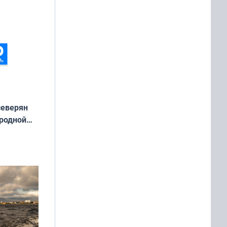
северян
 родной
екта
»