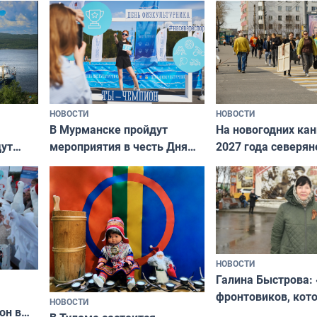
НОВОСТИ
НОВОСТИ
В Мурманске пройдут
На новогодних ка
дут
мероприятия в честь Дня
2027 года северян
ходные
физкультурника
отдыхать 11 дней
НОВОСТИ
Галина Быстрова: 
фронтовиков, кот
НОВОСТИ
он в
приехали осваива