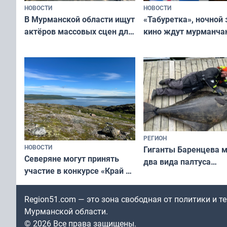
НОВОСТИ
НОВОСТИ
В Мурманской области ищут
«Табуретка», ночной 
актёров массовых сцен для
кино ждут мурманчан
съёмок в
выходные
короткометражном фильме
РЕГИОН
НОВОСТИ
Гиганты Баренцева м
Северяне могут принять
два вида палтуса
участие в конкурсе «Край у
и их рекордные троф
северной границы: фотогид
по Печенгскому округу»
Region51.com — это зона свободная от политики и 
Мурманской области.
© 2026 Все права защищены.