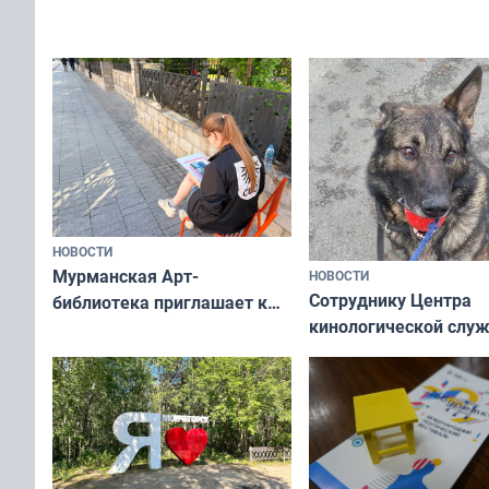
Олимпийскую ночь»
а потому что
ты им интересен»
НОВОСТИ
Мурманская Арт-
НОВОСТИ
Сотруднику Центра
библиотека приглашает к
кинологической слу
сотрудничеству художников
ищут новый дом
и фотографов