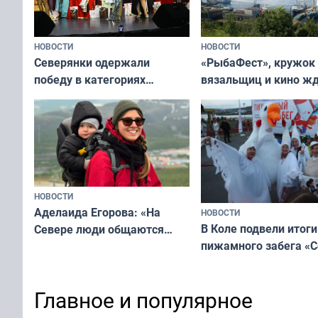
НОВОСТИ
НОВОСТИ
«РыбаФест», кружок
Северянки одержали
вязальщиц и кино ж
победу в категориях
мурманчан в эти вы
всероссийского конкурса
«Мисс и Миссис Великая
Русь»
НОВОСТИ
Аделаида Егорова: «На
НОВОСТИ
В Коле подвели итоги
Севере люди общаются
пижамного забега «С
не потому, что это выгодно,
Олимпийскую ночь»
а потому что
ты им интересен»
Главное и популярное