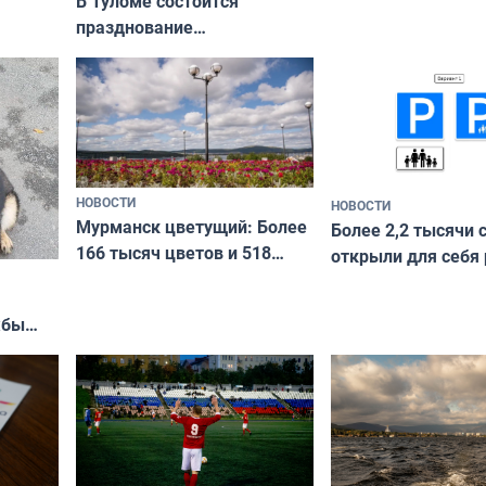
В Туломе состоится
празднование
Международного дня
коренных народов мира
НОВОСТИ
НОВОСТИ
Мурманск цветущий: Более
Более 2,2 тысячи 
166 тысяч цветов и 518
открыли для себя
вазонов
край в рамках про
«Туризм для своих
жбы