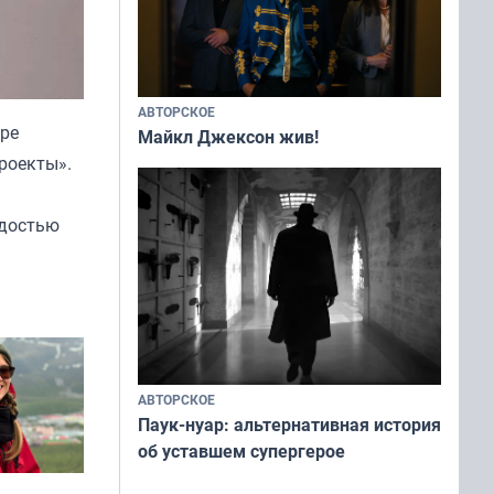
АВТОРСКОЕ
уре
Майкл Джексон жив!
проекты».
рдостью
АВТОРСКОЕ
Паук-нуар: альтернативная история
об уставшем супергерое