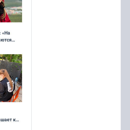
: «На
аются
 выгодно,
ашает к
удожников