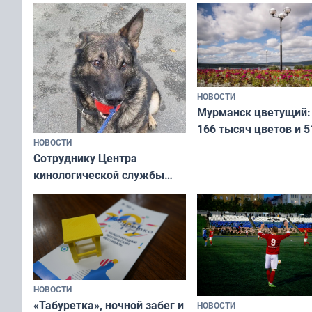
Международного дн
коренных народов м
НОВОСТИ
Мурманск цветущий:
166 тысяч цветов и 5
НОВОСТИ
вазонов
Сотруднику Центра
кинологической службы
ищут новый дом
НОВОСТИ
«Табуретка», ночной забег и
НОВОСТИ