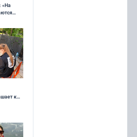
: «На
аются
 выгодно,
ашает к
удожников