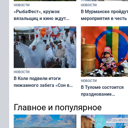
НОВОСТИ
НОВОСТИ
«РыбаФест», кружок
В Мурманске пройду
вязальщиц и кино ждут
мероприятия в честь
мурманчан в эти выходные
физкультурника
НОВОСТИ
В Коле подвели итоги
НОВОСТИ
пижамного забега «Сон в
В Туломе состоится
Олимпийскую ночь»
празднование
Международного дн
Главное и популярное
коренных народов м