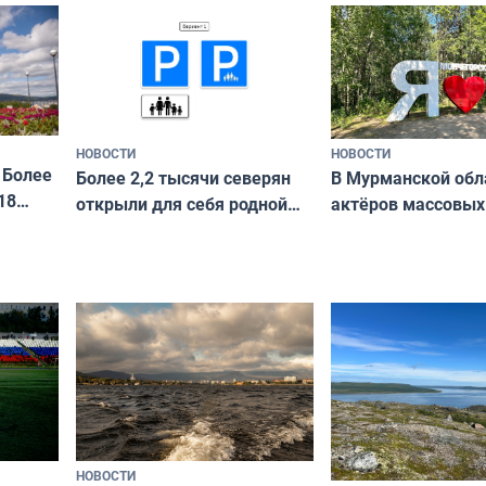
я
и фотографов
ира
НОВОСТИ
НОВОСТИ
 Более
В Мурманской обл
Более 2,2 тысячи северян
18
актёров массовых
открыли для себя родной
съёмок в
край в рамках проекта
короткометражно
«Туризм для своих»
НОВОСТИ