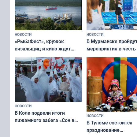
НОВОСТИ
НОВОСТИ
«РыбаФест», кружок
В Мурманске пройду
вязальщиц и кино ждут
мероприятия в честь
мурманчан в эти выходные
физкультурника
НОВОСТИ
В Коле подвели итоги
НОВОСТИ
пижамного забега «Сон в
В Туломе состоится
Олимпийскую ночь»
празднование