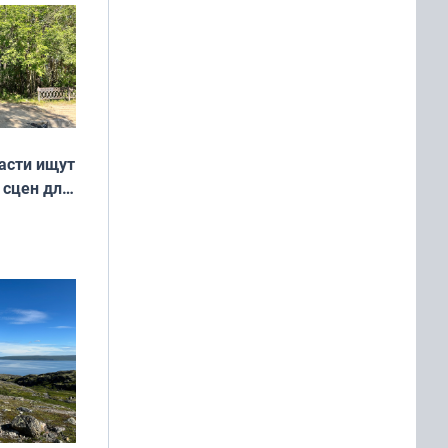
асти ищут
 сцен для
м фильме