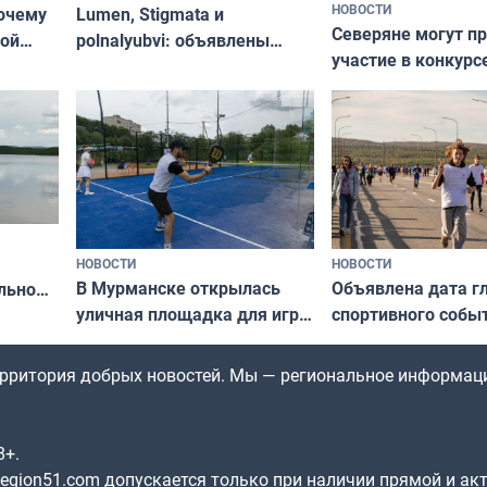
НОВОСТИ
почему
Lumen, Stigmata и
Северяне могут п
ой
polnalyubvi: объявлены
участие в конкурс
стался
хедлайнеры фестиваля
северной границы
«Имандра» в 2026 года
по Печенгскому ок
НОВОСТИ
НОВОСТИ
В Мурманске открылась
Объявлена дата г
льно
уличная площадка для игры
спортивного собы
в падел
Заполярья: как з
х
фестиваль «Гольф
территория добрых новостей. Мы — региональное информац
8+.
gion51.com допускается только при наличии прямой и ак