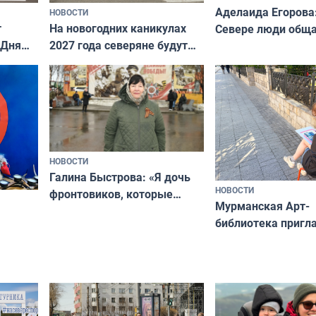
Аделаида Егорова
НОВОСТИ
т
На новогодних каникулах
Севере люди общ
 Дня
2027 года северяне будут
не потому, что это
отдыхать 11 дней
а потому что
ты им интересен»
НОВОСТИ
Галина Быстрова: «Я дочь
НОВОСТИ
фронтовиков, которые
Мурманская Арт-
приехали осваивать Север»
библиотека пригл
сотрудничеству х
я
и фотографов
ира