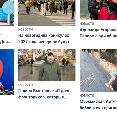
НОВОСТИ
Аделаида Егорова
НОВОСТИ
т
На новогодних каникулах
Севере люди общ
 Дня
2027 года северяне будут
не потому, что это
отдыхать 11 дней
а потому что
ты им интересен»
НОВОСТИ
Галина Быстрова: «Я дочь
НОВОСТИ
фронтовиков, которые
Мурманская Арт-
приехали осваивать Север»
библиотека пригл
сотрудничеству х