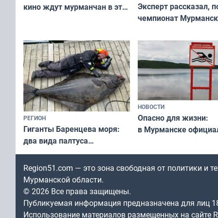
Эксперт рассказал, 
кино ждут мурманчан в эти
чемпионат Мурманск
выходные
области по футболу о
незамеченным
НОВОСТИ
Опасно для жизни:
РЕГИОН
Гиганты Баренцева моря:
в Мурманске официа
два вида палтуса
запретили купаться
и их рекордные трофеи
в городских водоёма
Region51.com — это зона свободная от политики и 
Мурманской области.
© 2026 Все права защищены.
Публикуемая информация предназначена для лиц 1
Использование материалов размещенных на сайте Re