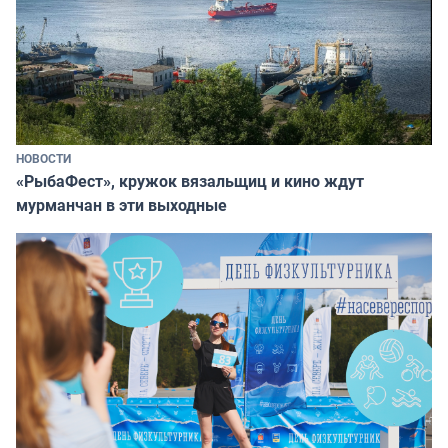
НОВОСТИ
«РыбаФест», кружок вязальщиц и кино ждут
мурманчан в эти выходные