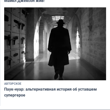
Майкл Джексон жив!
АВТОРСКОЕ
Паук-нуар: альтернативная история об уставшем
супергерое