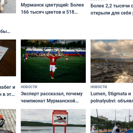
Мурманск цветущий: Более
Более 2,2 тысячи 
166 тысяч цветов и 518
открыли для себя
вазонов
край в рамках про
«Туризм для своих
жбы
забег и
НОВОСТИ
НОВОСТИ
Эксперт рассказал, почему
Lumen, Stigmata и
 в эти
чемпионат Мурманской
polnalyubvi: объя
области по футболу остался
хедлайнеры фест
незамеченным
«Имандра» в 2026 