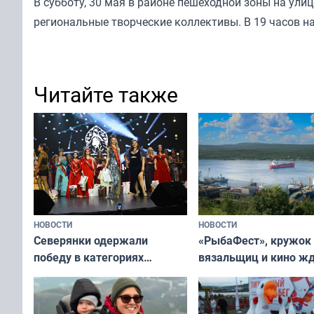
В субботу, 30 мая в районе пешеходной зоны на ул
региональные творческие коллективы. В 19 часов н
Читайте также
НОВОСТИ
НОВОСТИ
«РыбаФест», кружок
Северянки одержали
вязальщиц и кино ж
победу в категориях
мурманчан в эти вы
всероссийского конкурса
«Мисс и Миссис Великая
Русь»