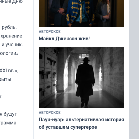
ённые Дню
 рубль.
АВТОРСКОЕ
 хранение
Майкл Джексон жив!
 и ученик.
нологии»
XI вв.»,
крыты
т
АВТОРСКОЕ
я будут
Паук-нуар: альтернативная история
ограмма
об уставшем супергерое