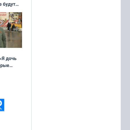
е будут
«Я дочь
орые
ть Север»