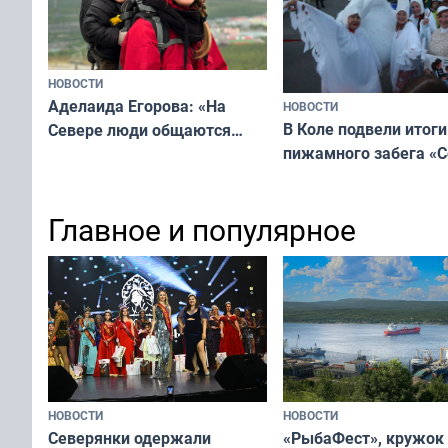
НОВОСТИ
Аделаида Егорова: «На
НОВОСТИ
В Коле подвели итоги
Севере люди общаются
пижамного забега «С
не потому, что это выгодно,
Олимпийскую ночь»
а потому что
ты им интересен»
Главное и популярное
НОВОСТИ
НОВОСТИ
«РыбаФест», кружок
Северянки одержали