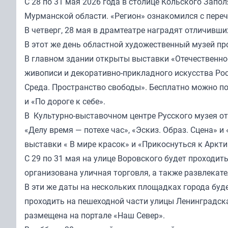
С 28 по 31 мая 2026 года в столице Кольского Зап
Мурманской области. «Регион» ознакомился с пере
В четверг, 28 мая в драмтеатре наградят отличивших
В этот же день областной художественный музей пр
В главном здании открыты выставки «Отечественное
живописи и декоративно-прикладного искусства Росс
Среда. Пространство свободы». Бесплатно можно по
и «По дороге к себе».
В Культурно-выставочном центре Русского музея от
«Делу время — потехе час», «Эскиз. Образ. Сцена» 
выставки « В мире красок» и «Прикоснуться к Аркти
С 29 по 31 мая на улице Воровского будет проходит
организована уличная торговля, а также развлекат
В эти же даты на нескольких площадках города буд
проходить на пешеходной части улицы Ленинградска
размещена на портале «
Наш Север
».