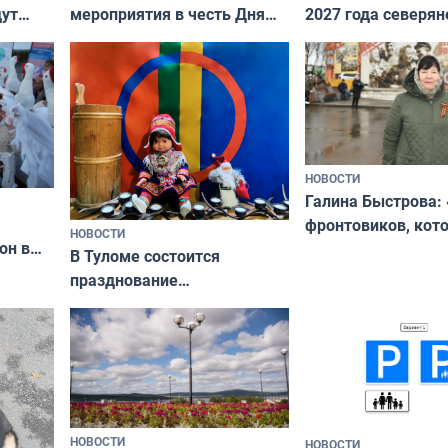
дут
мероприятия в честь Дня
2027 года северян
ходные
физкультурника
отдыхать 11 дней
НОВОСТИ
Галина Быстрова: 
фронтовиков, кот
НОВОСТИ
он в
приехали осваива
В Туломе состоится
празднование
Международного дня
коренных народов мира
НОВОСТИ
НОВОСТИ