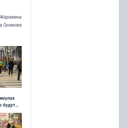
ь
 Жаравина
на Громова
никулах
е будут