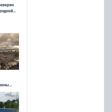
северян
 родной
екта
»
влены
иваля
года