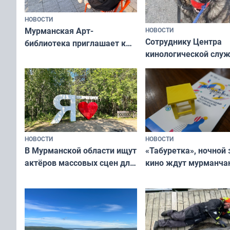
НОВОСТИ
Мурманская Арт-
НОВОСТИ
Сотруднику Центра
библиотека приглашает к
кинологической слу
сотрудничеству художников
ищут новый дом
и фотографов
НОВОСТИ
НОВОСТИ
В Мурманской области ищут
«Табуретка», ночной 
актёров массовых сцен для
кино ждут мурманчан
съёмок в
выходные
короткометражном фильме