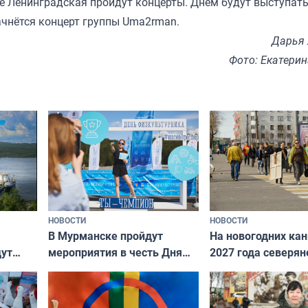
ице Ленинградская пройдут концерты. Днём будут выступат
ачнётся концерт группы Uma2rman.
Дарья
Фото: Екатери
НОВОСТИ
НОВОСТИ
В Мурманске пройдут
На новогодних ка
дут
мероприятия в честь Дня
2027 года северян
ходные
физкультурника
отдыхать 11 дней