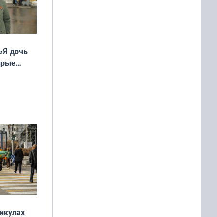
«Я дочь
орые
ть Север»
никулах