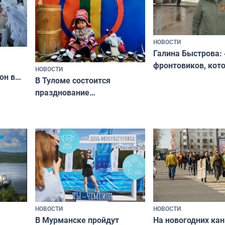
НОВОСТИ
Галина Быстрова: 
фронтовиков, кот
НОВОСТИ
он в
приехали осваива
В Туломе состоится
празднование
Международного дня
коренных народов мира
НОВОСТИ
НОВОСТИ
В Мурманске пройдут
На новогодних ка