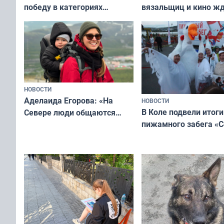
вязальщиц и кино ж
победу в категориях
мурманчан в эти вы
всероссийского конкурса
«Мисс и Миссис Великая
Русь»
НОВОСТИ
Аделаида Егорова: «На
НОВОСТИ
В Коле подвели итоги
Севере люди общаются
пижамного забега «С
не потому, что это выгодно,
Олимпийскую ночь»
а потому что
ты им интересен»