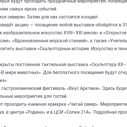
олярья будут проходить праздничные мероприятия, посвящ
чнем самых ярких событий.
ся северян. Затем для них состоится концерт.
оведёт акцию — посещение любой выставки обойдётся в 51
 изобразительное искусство XVIII–XXI веков» и «Открытое
ии», «Вдохновленные морской стихией», а также «Учитель
сетить выставки «Скульптурные истории. Искусство и тех
крыты постоянная тактильная выставка «Скульптура XX–X
и «В мире животных». Для бесплатного посещения будут от
ке».
ь гастрономический фестиваль «
Вкус Арктики
». Здесь буде
ельные мероприятия для гостей.
ет проходить книжная ярмарка «Читай север». Мероприяти
я, в центре «Родина» и в ЦСИ «Сопки 21А». Подробная пр