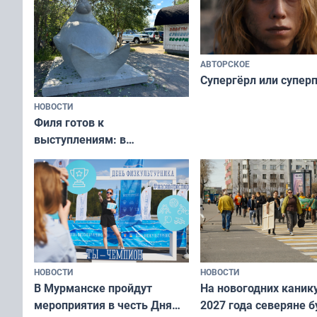
АВТОРСКОЕ
Супергёрл или супер
НОВОСТИ
Филя готов к
выступлениям: в
мурманском океанариуме
рассказали о состоянии
тюленей
НОВОСТИ
НОВОСТИ
В Мурманске пройдут
На новогодних каник
мероприятия в честь Дня
2027 года северяне б