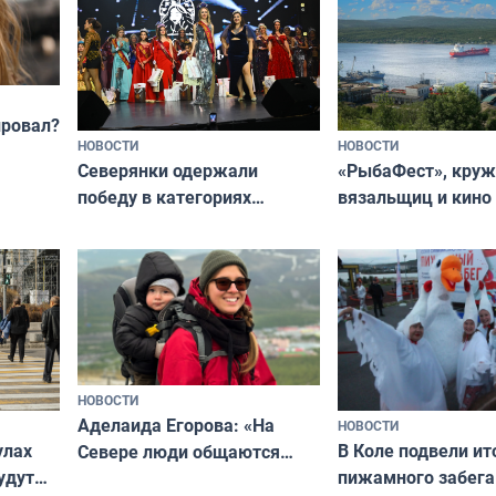
провал?
НОВОСТИ
НОВОСТИ
«РыбаФест», кру
Северянки одержали
вязальщиц и кино
победу в категориях
мурманчан в эти 
всероссийского конкурса
«Мисс и Миссис Великая
Русь»
НОВОСТИ
Аделаида Егорова: «На
НОВОСТИ
В Коле подвели ит
улах
Севере люди общаются
пижамного забега
удут
не потому, что это выгодно,