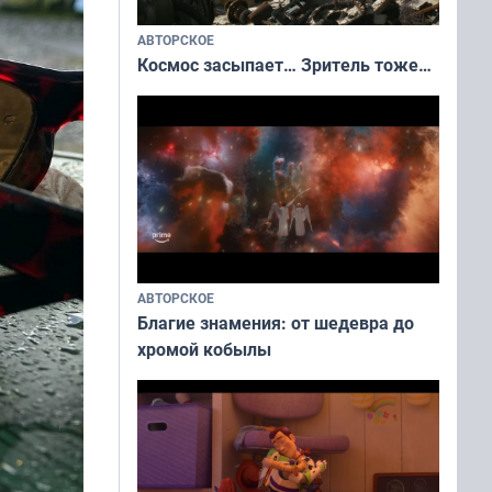
АВТОРСКОЕ
Космос засыпает… Зритель тоже…
АВТОРСКОЕ
Благие знамения: от шедевра до
хромой кобылы