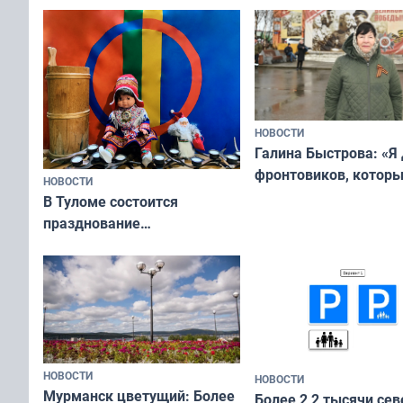
физкультурника
отдыхать 11 дней
НОВОСТИ
Галина Быстрова: «Я
фронтовиков, котор
НОВОСТИ
приехали осваивать 
В Туломе состоится
празднование
Международного дня
коренных народов мира
НОВОСТИ
НОВОСТИ
Мурманск цветущий: Более
Более 2,2 тысячи сев