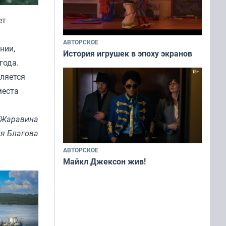
ет
АВТОРСКОЕ
нии,
История игрушек в эпоху экранов
года.
вляется
места
 Жаравина
я Благова
АВТОРСКОЕ
Майкл Джексон жив!