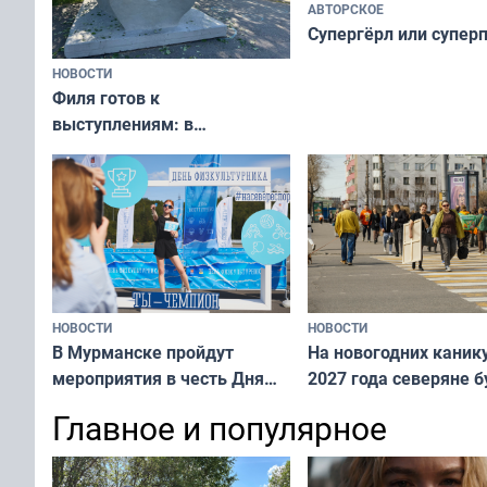
АВТОРСКОЕ
Супергёрл или супер
НОВОСТИ
Филя готов к
выступлениям: в
мурманском океанариуме
рассказали о состоянии
тюленей
НОВОСТИ
НОВОСТИ
В Мурманске пройдут
На новогодних каник
мероприятия в честь Дня
2027 года северяне б
физкультурника
отдыхать 11 дней
Главное и популярное