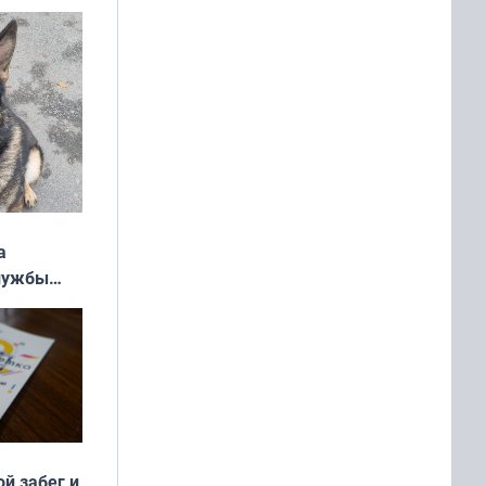
ь»
а
службы
ой забег и