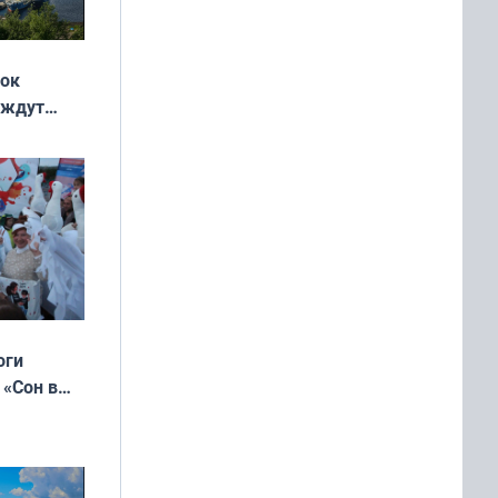
жок
 ждут
выходные
оги
 «Сон в
ь»