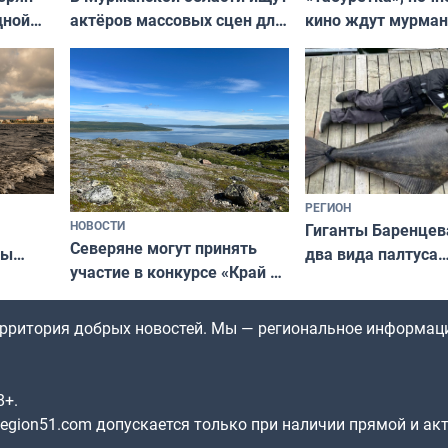
актёров массовых сцен для
дной
кино ждут мурман
съёмок в
та
выходные
короткометражном фильме
РЕГИОН
НОВОСТИ
Гиганты Баренцев
Северяне могут принять
два вида палтуса
ны
участие в конкурсе «Край у
и их рекордные т
ля
северной границы: фотогид
да
по Печенгскому округу»
территория добрых новостей. Мы — региональное информац
8+.
gion51.com допускается только при наличии прямой и ак