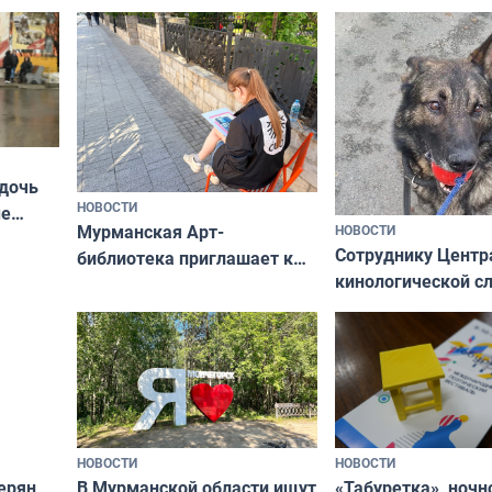
Олимпийскую ноч
а потому что
ты им интересен»
 дочь
НОВОСТИ
ые
Мурманская Арт-
НОВОСТИ
Север»
Сотруднику Центр
библиотека приглашает к
кинологической 
сотрудничеству художников
ищут новый дом
и фотографов
НОВОСТИ
НОВОСТИ
В Мурманской области ищут
ерян
«Табуретка», ночн