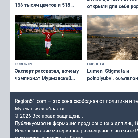
166 тысяч цветов и 518
открыли для себя ро
вазонов
край в рамках проек
«Туризм для своих»
НОВОСТИ
НОВОСТИ
Эксперт рассказал, почему
Lumen, Stigmata и
чемпионат Мурманской
polnalyubvi: объявле
области по футболу остался
хедлайнеры фестива
незамеченным
«Имандра» в 2026 го
Region51.com — это зона свободная от политики и 
Мурманской области.
© 2026 Все права защищены.
Публикуемая информация предназначена для лиц 1
Использование материалов размещенных на сайте Re
гнев суровых северных Богов.