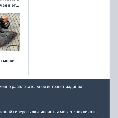
чан в эти
а моря:
рофеи
ионно-развлекательное интернет-издание
тивной гиперссылки, иначе вы можете накликать