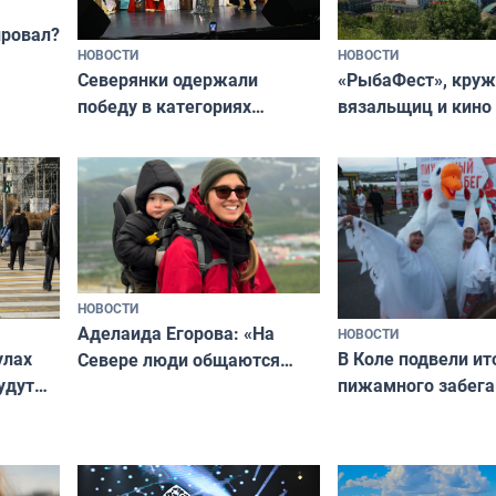
провал?
НОВОСТИ
НОВОСТИ
«РыбаФест», кру
Северянки одержали
вязальщиц и кино
победу в категориях
мурманчан в эти 
всероссийского конкурса
«Мисс и Миссис Великая
Русь»
НОВОСТИ
Аделаида Егорова: «На
НОВОСТИ
В Коле подвели ит
улах
Севере люди общаются
пижамного забега
удут
не потому, что это выгодно,
Олимпийскую ноч
а потому что
ты им интересен»