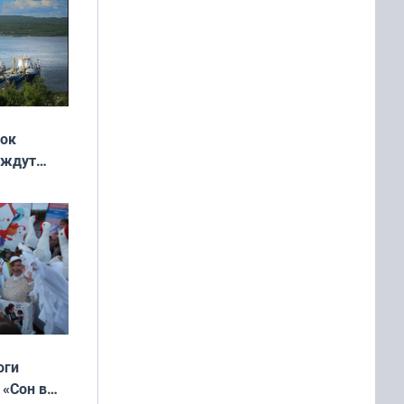
жок
 ждут
выходные
оги
 «Сон в