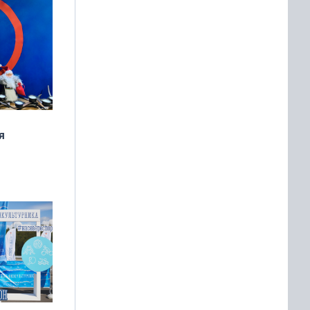
я
дня
 мира