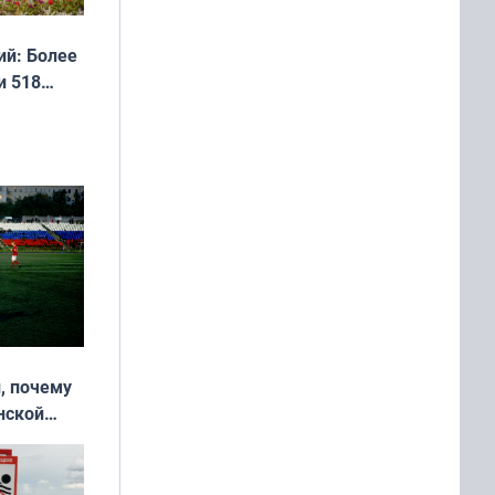
й: Более
и 518
, почему
нской
у остался