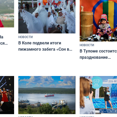
кая
На
НОВОСТИ
В Коле подвели итоги
ся
НОВОСТИ
пижамного забега «Сон в
годно,
В Туломе состоитс
Олимпийскую ночь»
празднование
Международного 
коренных народов