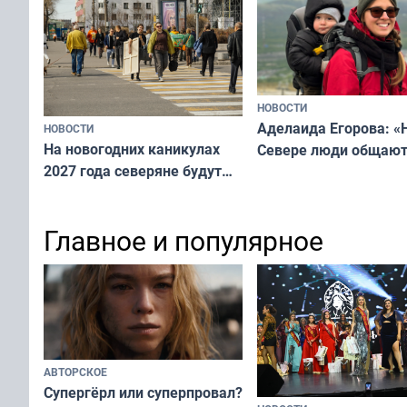
«Мисс и Миссис Вели
Русь»
НОВОСТИ
Аделаида Егорова: «
НОВОСТИ
На новогодних каникулах
Севере люди общают
2027 года северяне будут
не потому, что это вы
отдыхать 11 дней
а потому что
ты им интересен»
Главное и популярное
АВТОРСКОЕ
Супергёрл или суперпровал?