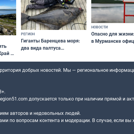
НОВОСТИ
Опасно для жизни
РЕГИОН
Гиганты Баренцева моря:
в Мурманске офи
ять
два вида палтуса
запретили купать
Край у
и их рекордные трофеи
в городских водоё
отогид
гу»
территория добрых новостей. Мы — региональное информац
8+.
gion51.com допускается только при наличии прямой и ак
нием авторов и недовольных людей.
ами по вопросам контента и модерации. В случае, если вы