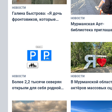
НОВОСТИ
Галина Быстрова: «Я дочь
НОВОСТИ
фронтовиков, которые
Мурманская Арт-
приехали осваивать Север»
библиотека приглаша
сотрудничеству худ
и фотографов
НОВОСТИ
НОВОСТИ
В Мурманской облас
Более 2,2 тысячи северян
актёров массовых сц
открыли для себя родной
съёмок в
край в рамках проекта
короткометражном 
«Туризм для своих»