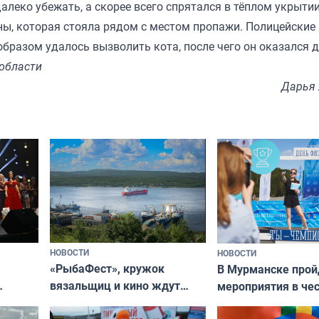
алеко убежать, а скорее всего спрятался в тёплом укрытии
ны, которая стояла рядом с местом пропажи. Полицейские
бразом удалось вызволить кота, после чего он оказался 
области
Дарья
НОВОСТИ
НОВОСТИ
«РыбаФест», кружок
В Мурманске прой
вязальщиц и кино ждут
мероприятия в че
мурманчан в эти выходные
урса
физкультурника