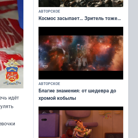
АВТОРСКОЕ
Космос засыпает… Зритель тоже…
АВТОРСКОЕ
Благие знамения: от шедевра до
ечь идёт
хромой кобылы
гулять
девочки