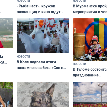
НОВОСТИ
НОВОСТИ
«РыбаФест», кружок
В Мурманске прой
вязальщиц и кино ждут
мероприятия в че
мурманчан в эти выходные
урса
физкультурника
кая
На
НОВОСТИ
В Коле подвели итоги
ся
НОВОСТИ
пижамного забега «Сон в
годно,
В Туломе состоитс
Олимпийскую ночь»
празднование
Международного 
коренных народов