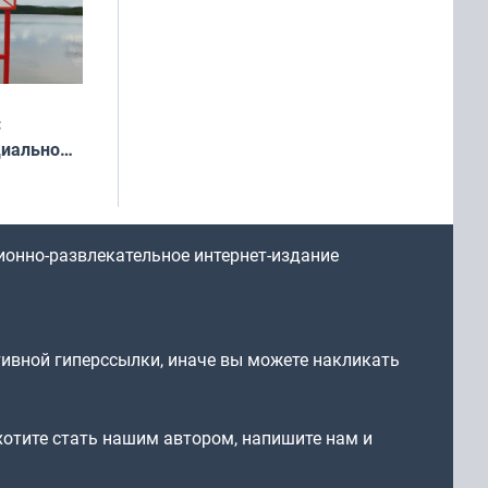
:
циально
ся
мах
ионно-развлекательное интернет-издание
тивной гиперссылки, иначе вы можете накликать
 хотите стать нашим автором, напишите нам и