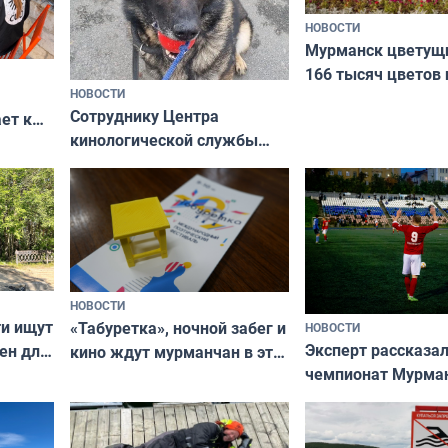
НОВОСТИ
Мурманск цветущи
166 тысяч цветов 
НОВОСТИ
вазонов
Сотруднику Центра
ет к
кинологической службы
ожников
ищут новый дом
НОВОСТИ
ти ищут
«Табуретка», ночной забег и
НОВОСТИ
Эксперт рассказал
ен для
кино ждут мурманчан в эти
чемпионат Мурма
выходные
области по футбол
фильме
незамеченным