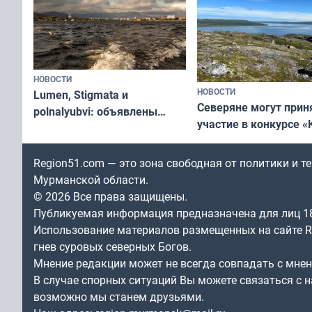
НОВОСТИ
НОВОСТИ
Lumen, Stigmata и
Северяне могут прин
polnalyubvi: объявлены
участие в конкурсе «
хедлайнеры фестиваля
северной границы: ф
«Имандра» в 2026 года
по Печенгскому окру
Region51.com — это зона свободная от политики и 
Мурманской области.
© 2026 Все права защищены.
Публикуемая информация предназначена для лиц 1
Использование материалов размещенных на сайте Re
гнев суровых северных Богов.
Мнение редакции может не всегда совпадать с мне
В случае спорных ситуаций Вы можете связаться с н
возможно мы станем друзьями.