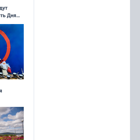
дут
сть Дня
я
дня
 мира