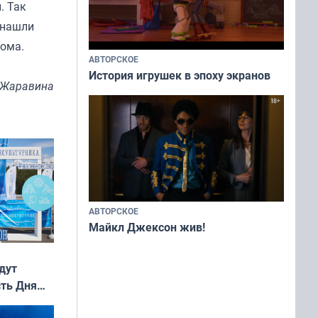
. Так
 нашли
дома.
АВТОРСКОЕ
История игрушек в эпоху экранов
 Жаравина
АВТОРСКОЕ
Майкл Джексон жив!
дут
сть Дня