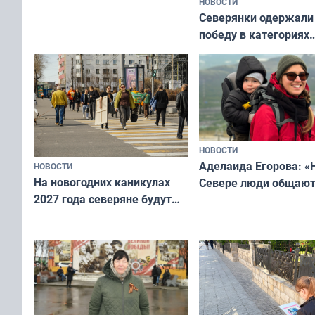
НОВОСТИ
Северянки одержали
победу в категориях
всероссийского конк
«Мисс и Миссис Вели
Русь»
НОВОСТИ
Аделаида Егорова: «
НОВОСТИ
На новогодних каникулах
Севере люди общают
2027 года северяне будут
не потому, что это вы
отдыхать 11 дней
а потому что
ты им интересен»