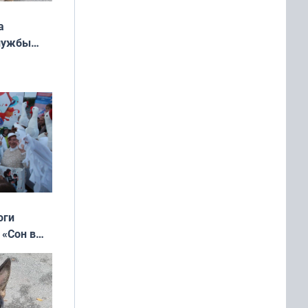
а
службы
оги
 «Сон в
ь»