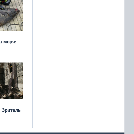
а моря:
рофеи
 Зритель