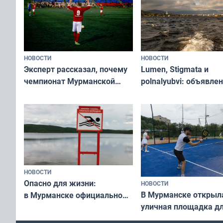
НОВОСТИ
НОВОСТИ
Эксперт рассказал, почему
Lumen, Stigmata и
чемпионат Мурманской
polnalyubvi: объявле
области по футболу остался
хедлайнеры фестива
незамеченным
«Имандра» в 2026 го
НОВОСТИ
Опасно для жизни:
НОВОСТИ
В Мурманске открыл
в Мурманске официально
уличная площадка д
запретили купаться
в падел
в городских водоёмах