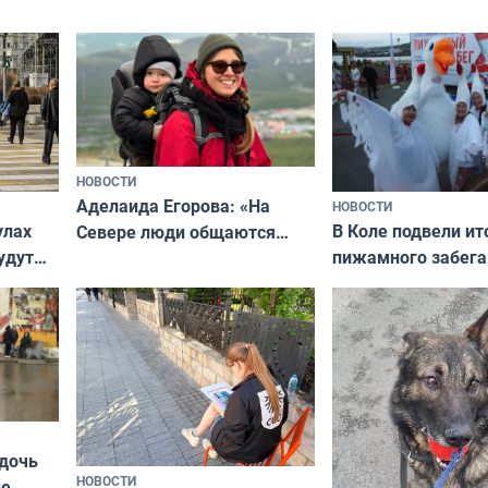
НОВОСТИ
Аделаида Егорова: «На
НОВОСТИ
В Коле подвели ит
улах
Севере люди общаются
пижамного забега
удут
не потому, что это выгодно,
Олимпийскую ноч
а потому что
ты им интересен»
 дочь
НОВОСТИ
ые