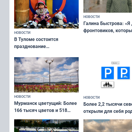
НОВОСТИ
Галина Быстрова: «Я
фронтовиков, котор
НОВОСТИ
приехали осваивать 
В Туломе состоится
празднование
Международного дня
коренных народов мира
НОВОСТИ
НОВОСТИ
Мурманск цветущий: Более
Более 2,2 тысячи сев
166 тысяч цветов и 518
открыли для себя ро
вазонов
край в рамках проек
«Туризм для своих»