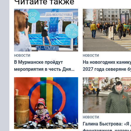
Читайте также
НОВОСТИ
НОВОСТИ
В Мурманске пройдут
На новогодних каник
мероприятия в честь Дня
2027 года северяне б
физкультурника
отдыхать 11 дней
НОВОСТИ
Галина Быстрова: «Я
фронтовиков, котор