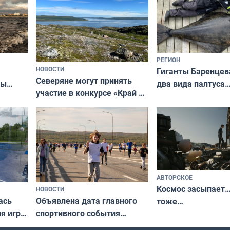
РЕГИОН
НОВОСТИ
Гиганты Баренцев
Северяне могут принять
два вида палтуса
ны
участие в конкурсе «Край у
и их рекордные т
ля
северной границы: фотогид
да
по Печенгскому округу»
АВТОРСКОЕ
Космос засыпает…
НОВОСТИ
ась
Объявлена дата главного
тоже…
ля игры
спортивного события
Заполярья: как зарождался