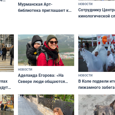
Мурманская Арт-
НОВОСТИ
Север»
Сотруднику Центр
библиотека приглашает к
кинологической 
сотрудничеству художников
ищут новый дом
и фотографов
НОВОСТИ
Аделаида Егорова: «На
НОВОСТИ
В Коле подвели ит
улах
Севере люди общаются
пижамного забега
удут
не потому, что это выгодно,
Олимпийскую ноч
а потому что
ты им интересен»