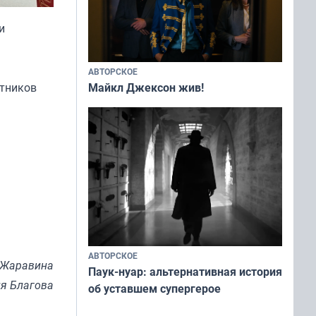
и
АВТОРСКОЕ
стников
Майкл Джексон жив!
АВТОРСКОЕ
 Жаравина
Паук-нуар: альтернативная история
я Благова
об уставшем супергерое