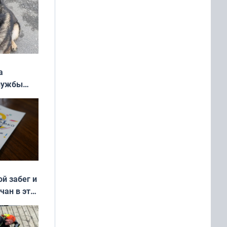
а
службы
ой забег и
чан в эти