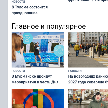
НОВОСТИ
приехали осваивать 
В Туломе состоится
празднование
Международного дня
Главное и популярное
коренных народов мира
НОВОСТИ
НОВОСТИ
В Мурманске пройдут
На новогодних каник
мероприятия в честь Дня
2027 года северяне б
физкультурника
отдыхать 11 дней