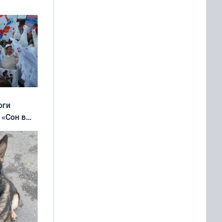
оги
 «Сон в
ь»