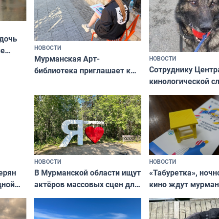
 дочь
НОВОСТИ
ые
Мурманская Арт-
НОВОСТИ
Север»
Сотруднику Центр
библиотека приглашает к
кинологической 
сотрудничеству художников
ищут новый дом
и фотографов
НОВОСТИ
НОВОСТИ
В Мурманской области ищут
ерян
«Табуретка», ночн
актёров массовых сцен для
дной
кино ждут мурман
съёмок в
та
выходные
короткометражном фильме