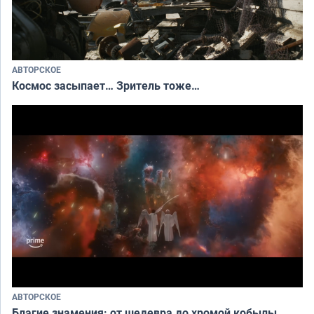
АВТОРСКОЕ
Космос засыпает… Зритель тоже…
АВТОРСКОЕ
Благие знамения: от шедевра до хромой кобылы