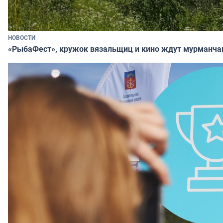
НОВОСТИ
«РыбаФест», кружок вязальщиц и кино ждут мурманча