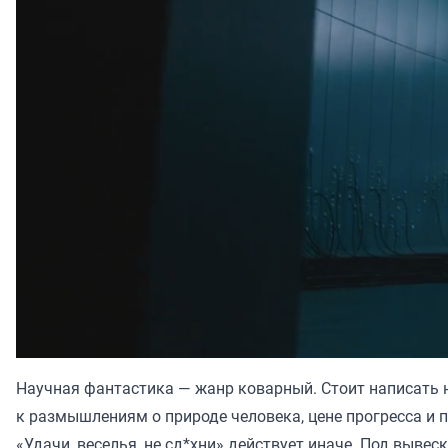
Научная фантастика — жанр коварный. Стоит написать н
к размышлениям о природе человека, цене прогресса и 
«Удачи, веселья, не сд*хни» действует иначе. Под выв