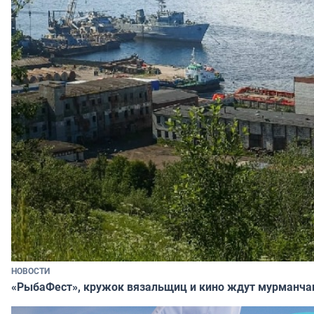
НОВОСТИ
«РыбаФест», кружок вязальщиц и кино ждут мурманча