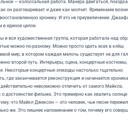
тальное — колоссальная работа. Манера двигаться, походка
, как он разговаривает и даже как молчит. Временами возн
 восстановленную хронику. И это не преувеличение. Джааф
 в единое целое.
 и вся художественная группа, которая работала над об
тые можно по-разному. Можно просто одеть всех в клёш
ивой мир, в котором каждая мелочь существует не для гал
енно второй путь. Интерьеры, сцена, концертные костюмы,
ние. Некоторые концертные эпизоды настолько тщательно
ь, где заканчивается реконструкция и начинается хроника
действительно невозможно отличить от самого Майкла.
 о достоинстве фильма. Это примерно как хвалить солнце з
тому, что Майкл Джексон — это человек, чьи песни пережи
лько же. Это лишнее напоминание о том, почему его совер