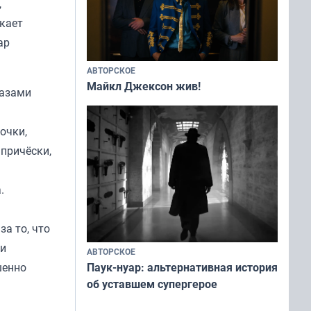
,
икает
ар
АВТОРСКОЕ
Майкл Джексон жив!
разами
очки,
 причёски,
.
а то, что
ли
АВТОРСКОЕ
шенно
Паук-нуар: альтернативная история
об уставшем супергерое