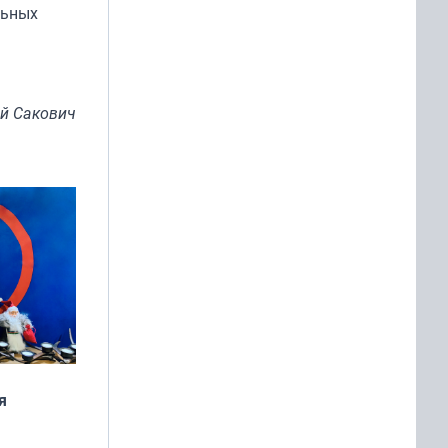
льных
й Сакович
я