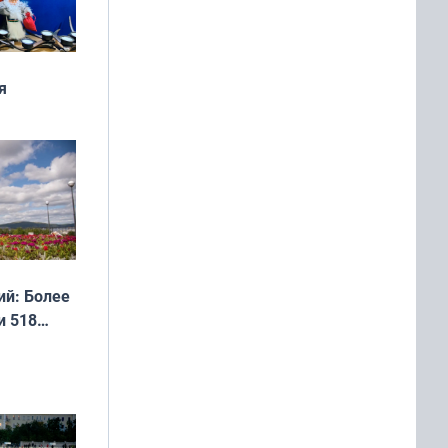
я
дня
 мира
й: Более
и 518