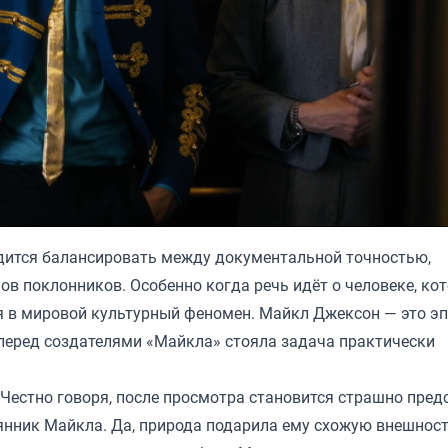
дится балансировать между документальной точностью,
 поклонников. Особенно когда речь идёт о человеке, ко
я в мировой культурный феномен. Майкл Джексон — это эп
перед создателями «Майкла» стояла задача практически
естно говоря, после просмотра становится страшно предс
емянник Майкла. Да, природа подарила ему схожую внешност