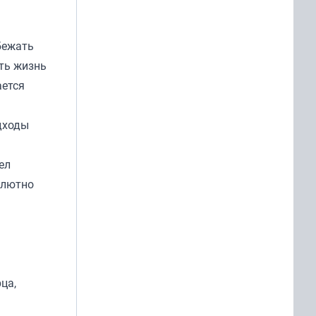
бежать
ить жизнь
ается
дходы
ел
олютно
ца,