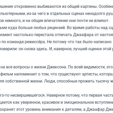
решения откровенно выбиваются из общей картины. Особен
пьютерными, из-за чего в отдельных сценах ненадолго ру
в немного, и на общее впечатление они почти не влияют.
ильме куда больше любых рецензий. Во время работы над с
 момент настолько перестала отличать Джаафара от насто
е по команде режиссёра. Не потому что так было написано
поверили: он снова здесь. И, наверное, лучшей оценки этой
на все вопросы о жизни Джексона. По всей видимости, это
фильм напоминает о том, что существуют артисты, котор
 для собственной жизни. Люди, способные прожить тысячу 
.
го-то несвершившегося. Наверное потому, что первая част
ается как уверенное, красивое и эмоциональное вступлен
 сохранят этот уровень внимания к деталям, а Джаафар Дж