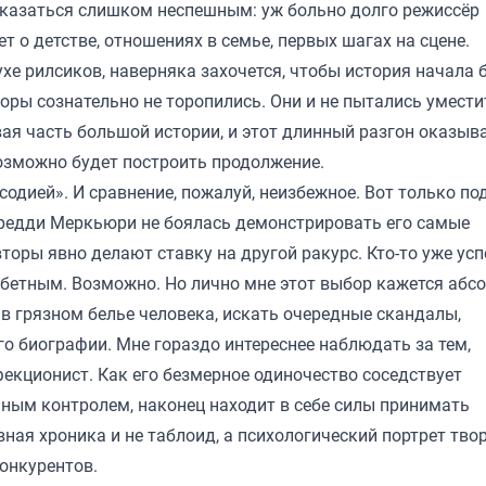
казаться слишком неспешным: уж больно долго режиссёр
т о детстве, отношениях в семье, первых шагах на сцене.
е рилсиков, наверняка захочется, чтобы история начала 
оры сознательно не торопились. Они и не пытались умест
вая часть большой истории, и этот длинный разгон оказыв
возможно будет построить продолжение.
одией». И сравнение, пожалуй, неизбежное. Вот только по
Фредди Меркьюри не боялась демонстрировать его самые
торы явно делают ставку на другой ракурс. Кто-то уже усп
бетным. Возможно. Но лично мне этот выбор кажется абс
 в грязном белье человека, искать очередные скандалы,
о биографии. Мне гораздо интереснее наблюдать за тем,
фекционист. Как его безмерное одиночество соседствует
ьным контролем, наконец находит в себе силы принимать
ная хроника и не таблоид, а психологический портрет твор
онкурентов.