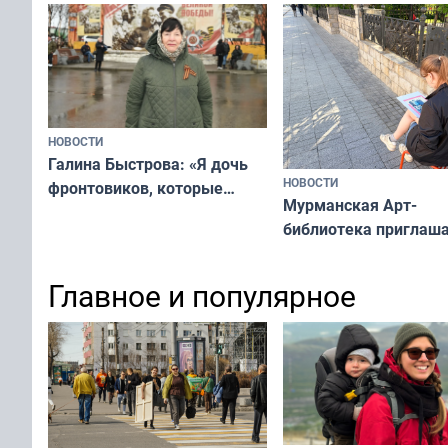
НОВОСТИ
Галина Быстрова: «Я дочь
НОВОСТИ
фронтовиков, которые
Мурманская Арт-
приехали осваивать Север»
библиотека приглаша
сотрудничеству худ
и фотографов
Главное и популярное