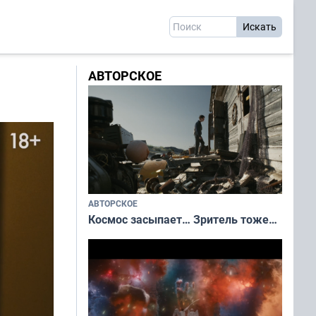
АВТОРСКОЕ
АВТОРСКОЕ
Космос засыпает… Зритель тоже…