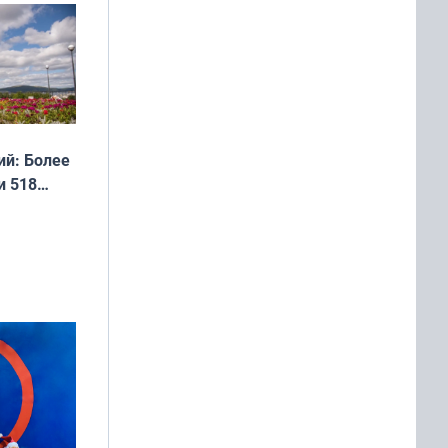
дня
 мира
й: Более
и 518