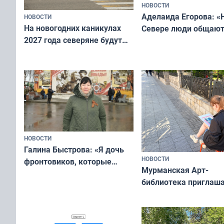
НОВОСТИ
Аделаида Егорова: «
НОВОСТИ
На новогодних каникулах
Севере люди общают
2027 года северяне будут
не потому, что это вы
отдыхать 11 дней
а потому что
ты им интересен»
НОВОСТИ
Галина Быстрова: «Я дочь
НОВОСТИ
фронтовиков, которые
Мурманская Арт-
приехали осваивать Север»
библиотека приглаша
сотрудничеству худ
и фотографов