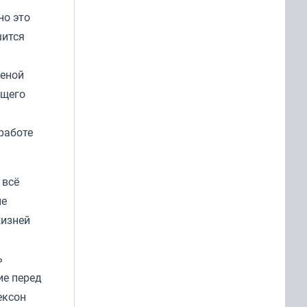
но это
шится
ценой
ящего
 работе
 всё
ые
жизней
ь
ие перед
ексон