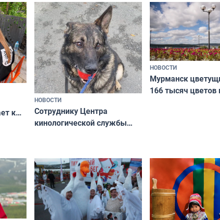
Международного 
коренных народов
НОВОСТИ
Мурманск цветущи
166 тысяч цветов 
НОВОСТИ
вазонов
Сотруднику Центра
ет к
кинологической службы
ожников
ищут новый дом