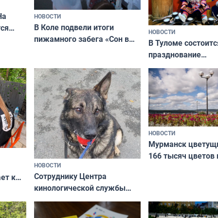
На
НОВОСТИ
В Коле подвели итоги
ся
НОВОСТИ
пижамного забега «Сон в
годно,
В Туломе состоитс
Олимпийскую ночь»
празднование
Международного 
коренных народов
НОВОСТИ
Мурманск цветущи
166 тысяч цветов 
НОВОСТИ
вазонов
Сотруднику Центра
ет к
кинологической службы
ожников
ищут новый дом