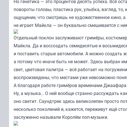
Но генетика — это процентов десять успеха. Всё ос
повороты головы, пластика рук, улыбка, взгляд, то
ощущение, что смотришь не художественное кино, а
не играет Майкла — он буквально смешивается с ним
Отдельный поклон заслуживают гримёры, костюмеры
Майкла. Да и воссоздать семидесятые и восьмидеся
и поставить старые автомобили. А можно создать ж
а потому что иначе быть не может. Здесь выбран им
свет, цветовая палитра — всё работает на погруже
воспроизведены, что местами уже невозможно понят
А благодаря работе гримёров временами Джаафара 
Ну, а музыка… О ней вообще странно рассуждать как
оно светит. Саундтрек здесь великолепен просто по
несколько поколений и, кажется, переживут ещё сто
заслуженно называли Королём поп-музыки.