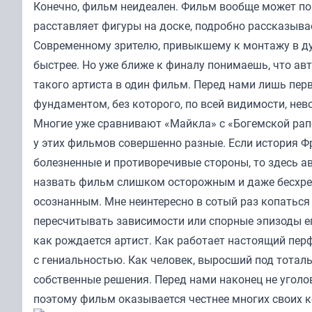
Конечно, фильм неидеален. Фильм вообще может по
расставляет фигуры на доске, подробно рассказывае
Современному зрителю, привыкшему к монтажу в дух
быстрее. Но уже ближе к финалу понимаешь, что авт
такого артиста в один фильм. Перед нами лишь пер
фундаментом, без которого, по всей видимости, не
Многие уже сравнивают «Майкла» с «Богемской рапс
у этих фильмов совершенно разные. Если история 
болезненные и противоречивые стороны, то здесь ав
назвать фильм слишком осторожным и даже бесхре
осознанным. Мне неинтересно в сотый раз копаться
пересчитывать зависимости или спорные эпизоды ег
как рождается артист. Как работает настоящий пер
с гениальностью. Как человек, выросший под тотал
собственные решения. Перед нами наконец не уголов
поэтому фильм оказывается честнее многих своих к