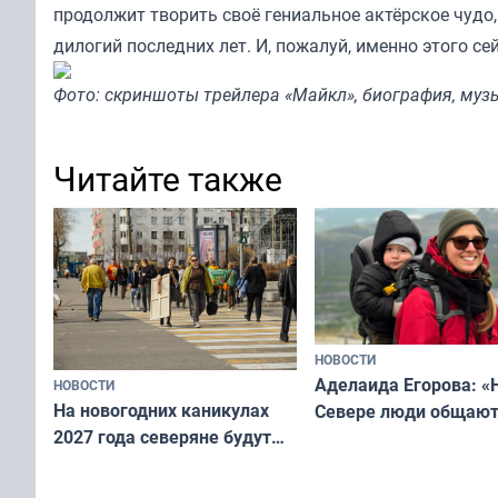
продолжит творить своё гениальное актёрское чудо,
дилогий последних лет. И, пожалуй, именно этого се
Фото: скриншоты трейлера «Майкл», биография, музы
Читайте также
НОВОСТИ
Аделаида Егорова: «
НОВОСТИ
На новогодних каникулах
Севере люди общают
2027 года северяне будут
не потому, что это вы
отдыхать 11 дней
а потому что
ты им интересен»