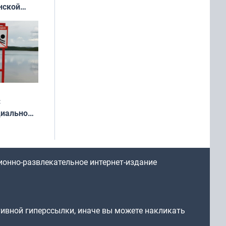
нской
у остался
:
циально
ся
мах
ионно-развлекательное интернет-издание
тивной гиперссылки, иначе вы можете накликать