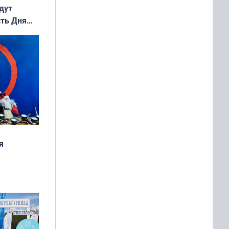
дут
сть Дня
я
дня
 мира