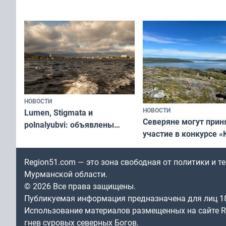
съёмок в
край в рамках проекта
короткометражном 
«Туризм для своих»
НОВОСТИ
НОВОСТИ
Lumen, Stigmata и
Северяне могут прин
polnalyubvi: объявлены
участие в конкурсе «
хедлайнеры фестиваля
северной границы: ф
«Имандра» в 2026 года
по Печенгскому окру
Region51.com — это зона свободная от политики и 
Мурманской области.
© 2026 Все права защищены.
Публикуемая информация предназначена для лиц 1
Использование материалов размещенных на сайте Re
гнев суровых северных Богов.