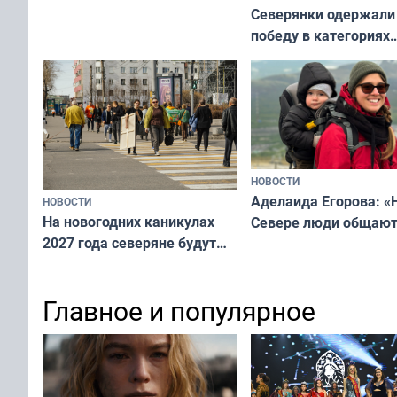
Северянки одержали
победу в категориях
всероссийского конк
«Мисс и Миссис Вели
Русь»
НОВОСТИ
Аделаида Егорова: «
НОВОСТИ
На новогодних каникулах
Севере люди общают
2027 года северяне будут
не потому, что это вы
отдыхать 11 дней
а потому что
ты им интересен»
Главное и популярное