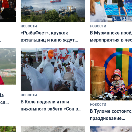
НОВОСТИ
НОВОСТИ
«РыбаФест», кружок
В Мурманске прой
вязальщиц и кино ждут
мероприятия в че
мурманчан в эти выходные
урса
физкультурника
кая
На
НОВОСТИ
В Коле подвели итоги
ся
НОВОСТИ
пижамного забега «Сон в
годно,
В Туломе состоитс
Олимпийскую ночь»
празднование
Международного 