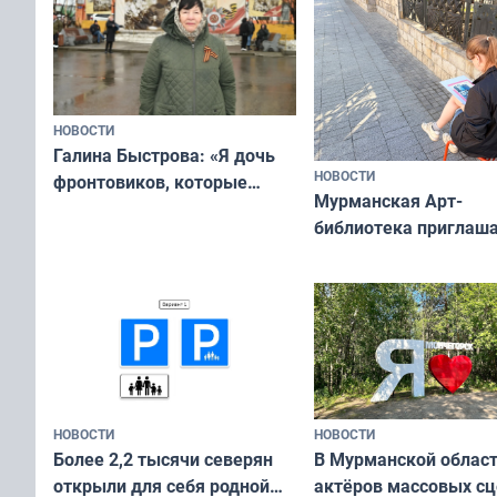
НОВОСТИ
Галина Быстрова: «Я дочь
НОВОСТИ
фронтовиков, которые
Мурманская Арт-
приехали осваивать Север»
библиотека приглаша
сотрудничеству худ
и фотографов
НОВОСТИ
НОВОСТИ
В Мурманской облас
Более 2,2 тысячи северян
актёров массовых сц
открыли для себя родной