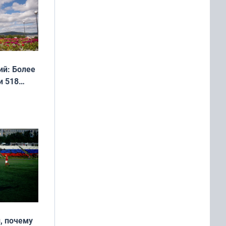
 мира
й: Более
и 518
, почему