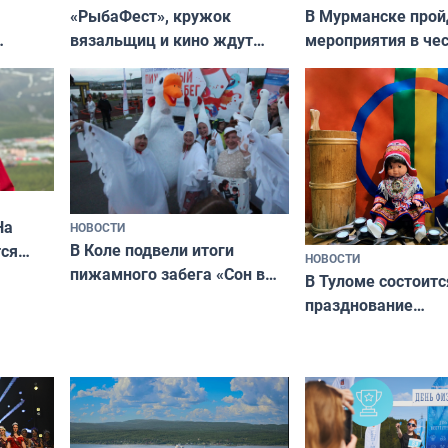
«РыбаФест», кружок
В Мурманске прой
вязальщиц и кино ждут
мероприятия в че
мурманчан в эти выходные
урса
физкультурника
кая
На
НОВОСТИ
В Коле подвели итоги
ся
НОВОСТИ
пижамного забега «Сон в
годно,
В Туломе состоитс
Олимпийскую ночь»
празднование
Международного 
коренных народов