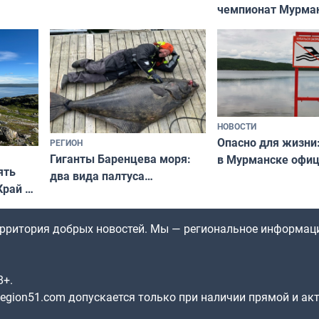
чемпионат Мурма
выходные
области по футбол
фильме
незамеченным
НОВОСТИ
Опасно для жизни
РЕГИОН
Гиганты Баренцева моря:
в Мурманске офи
ять
два вида палтуса
запретили купать
Край у
и их рекордные трофеи
в городских водоё
отогид
гу»
территория добрых новостей. Мы — региональное информац
8+.
gion51.com допускается только при наличии прямой и ак