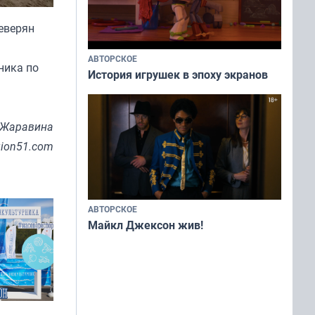
северян
АВТОРСКОЕ
ника по
История игрушек в эпоху экранов
 Жаравина
gion51.com
АВТОРСКОЕ
Майкл Джексон жив!