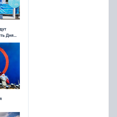
дут
сть Дня
я
дня