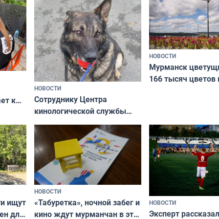
коренных народов
НОВОСТИ
Мурманск цветущи
166 тысяч цветов 
НОВОСТИ
вазонов
Сотруднику Центра
ет к
кинологической службы
ожников
ищут новый дом
НОВОСТИ
ти ищут
«Табуретка», ночной забег и
НОВОСТИ
Эксперт рассказал
ен для
кино ждут мурманчан в эти