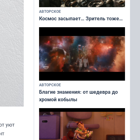
АВТОРСКОЕ
Космос засыпает… Зритель тоже…
АВТОРСКОЕ
Благие знамения: от шедевра до
хромой кобылы
ют уют
нт