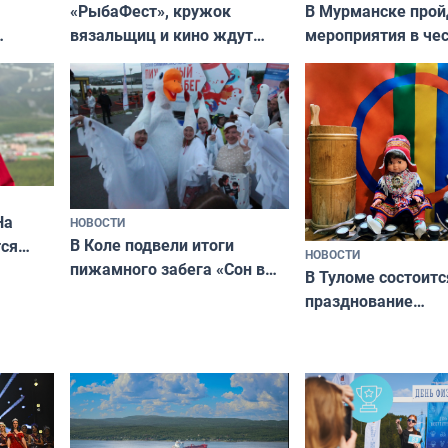
«РыбаФест», кружок
В Мурманске прой
вязальщиц и кино ждут
мероприятия в че
мурманчан в эти выходные
урса
физкультурника
кая
На
НОВОСТИ
В Коле подвели итоги
ся
НОВОСТИ
пижамного забега «Сон в
годно,
В Туломе состоитс
Олимпийскую ночь»
празднование
Международного 
коренных народов