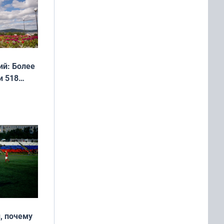
й: Более
и 518
, почему