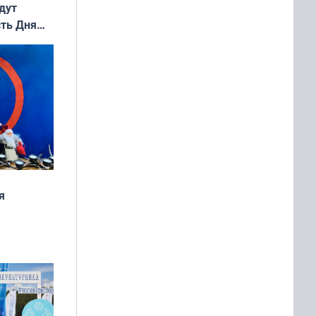
дут
сть Дня
я
дня
 мира