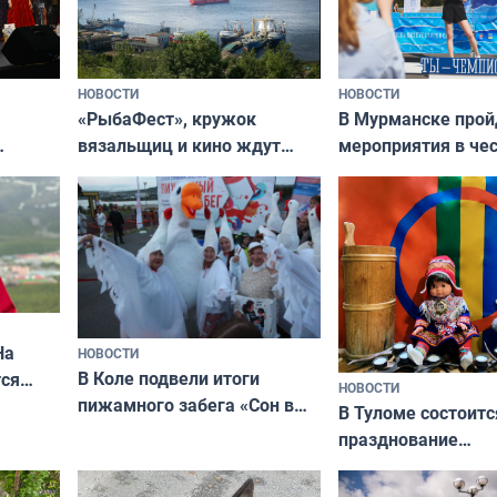
НОВОСТИ
НОВОСТИ
«РыбаФест», кружок
В Мурманске прой
вязальщиц и кино ждут
мероприятия в че
мурманчан в эти выходные
урса
физкультурника
кая
На
НОВОСТИ
В Коле подвели итоги
ся
НОВОСТИ
пижамного забега «Сон в
годно,
В Туломе состоитс
Олимпийскую ночь»
празднование
Международного 
коренных народов