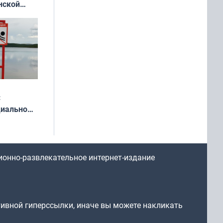
нской
у остался
:
циально
ся
мах
ионно-развлекательное интернет-издание
тивной гиперссылки, иначе вы можете накликать