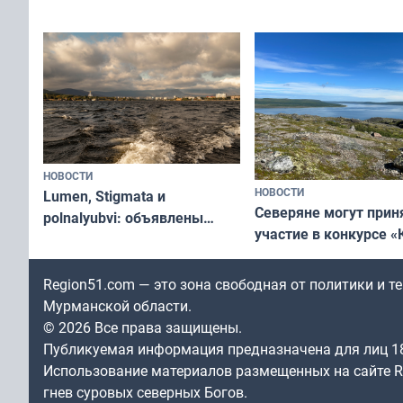
съёмок в
край в рамках проекта
короткометражном 
«Туризм для своих»
НОВОСТИ
НОВОСТИ
Lumen, Stigmata и
Северяне могут прин
polnalyubvi: объявлены
участие в конкурсе «
хедлайнеры фестиваля
северной границы: ф
«Имандра» в 2026 года
по Печенгскому окру
Region51.com — это зона свободная от политики и 
Мурманской области.
© 2026 Все права защищены.
Публикуемая информация предназначена для лиц 1
Использование материалов размещенных на сайте Re
гнев суровых северных Богов.