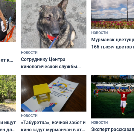
НОВОСТИ
Мурманск цветущи
166 тысяч цветов 
НОВОСТИ
вазонов
Сотруднику Центра
ет к
кинологической службы
ожников
ищут новый дом
НОВОСТИ
ти ищут
«Табуретка», ночной забег и
НОВОСТИ
Эксперт рассказал
ен для
кино ждут мурманчан в эти