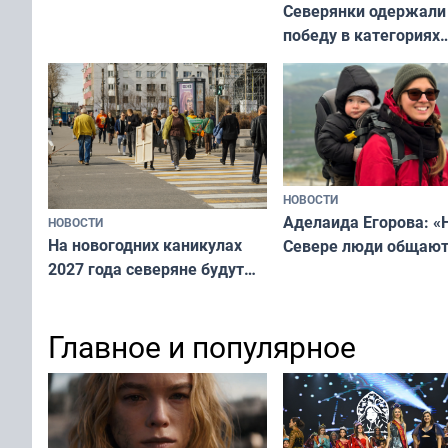
Северянки одержали
победу в категориях
всероссийского конк
«Мисс и Миссис Вели
Русь»
НОВОСТИ
Аделаида Егорова: «
НОВОСТИ
На новогодних каникулах
Севере люди общают
2027 года северяне будут
не потому, что это вы
отдыхать 11 дней
а потому что
ты им интересен»
Главное и популярное