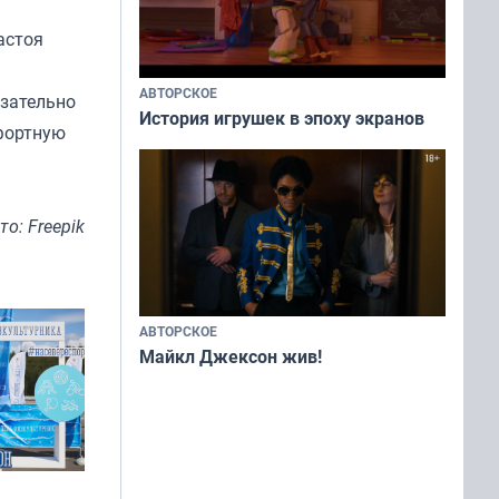
астоя
АВТОРСКОЕ
язательно
История игрушек в эпоху экранов
мфортную
то: Freepik
АВТОРСКОЕ
Майкл Джексон жив!