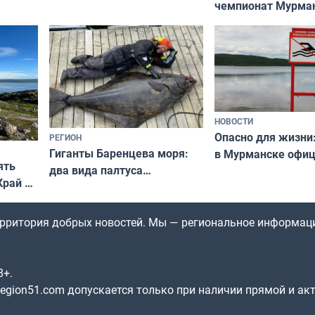
чемпионат Мурма
выходные
области по футбол
фильме
незамеченным
НОВОСТИ
Опасно для жизни
РЕГИОН
Гиганты Баренцева моря:
в Мурманске офи
ять
два вида палтуса
запретили купать
Край у
и их рекордные трофеи
в городских водоё
отогид
гу»
территория добрых новостей. Мы — региональное информац
8+.
gion51.com допускается только при наличии прямой и ак