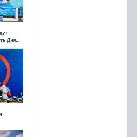
дут
сть Дня
я
дня
 мира