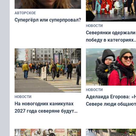
АВТОРСКОЕ
Супергёрл или суперпровал?
НОВОСТИ
Северянки одержали
победу в категориях
всероссийского конк
«Мисс и Миссис Вели
Русь»
НОВОСТИ
Аделаида Егорова: «
НОВОСТИ
На новогодних каникулах
Севере люди общают
2027 года северяне будут
не потому, что это вы
отдыхать 11 дней
а потому что
ты им интересен»