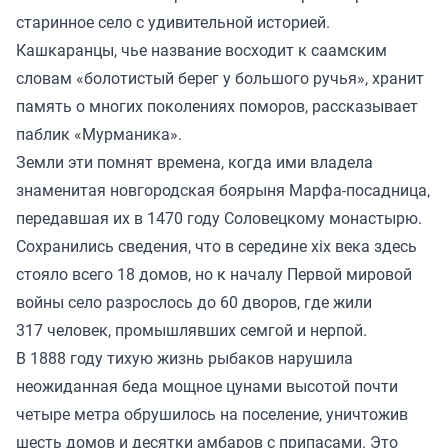
старинное село с удивительной историей.
Кашкаранцы, чье название восходит к саамским
словам «болотистый берег у большого ручья», хранит
память о многих поколениях поморов, рассказывает
паблик «Мурманика».
Земли эти помнят времена, когда ими владела
знаменитая новгородская боярыня Марфа-посадница,
передавшая их в 1470 году Соловецкому монастырю.
Сохранились сведения, что в середине xix века здесь
стояло всего 18 домов, но к началу Первой мировой
войны село разрослось до 60 дворов, где жили
317 человек, промышлявших семгой и нерпой.
В 1888 году тихую жизнь рыбаков нарушила
неожиданная беда мощное цунами высотой почти
четыре метра обрушилось на поселение, уничтожив
шесть домов и десятки амбаров с припасами. Это