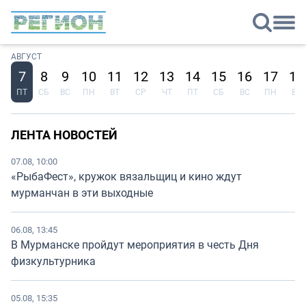
АВГУСТ
7
8
9
10
11
12
13
14
15
16
17
18
ПТ
СБ
ВС
ПН
ВТ
СР
ЧТ
ПТ
СБ
ВС
ПН
ВТ
ЛЕНТА НОВОСТЕЙ
07.08, 10:00
«РыбаФест», кружок вязальщиц и кино ждут
мурманчан в эти выходные
06.08, 13:45
В Мурманске пройдут мероприятия в честь Дня
физкультурника
05.08, 15:35