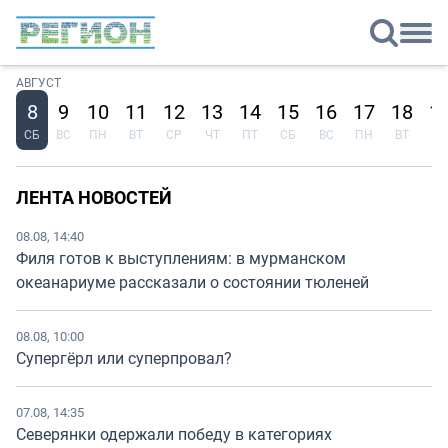
АВГУСТ
8
9
10
11
12
13
14
15
16
17
18
1
СБ
ВС
ПН
ВТ
СР
ЧТ
ПТ
СБ
ВС
ПН
ВТ
СР
ЛЕНТА НОВОСТЕЙ
08.08, 14:40
Филя готов к выступлениям: в мурманском
океанариуме рассказали о состоянии тюленей
08.08, 10:00
Супергёрл или суперпровал?
07.08, 14:35
Северянки одержали победу в категориях