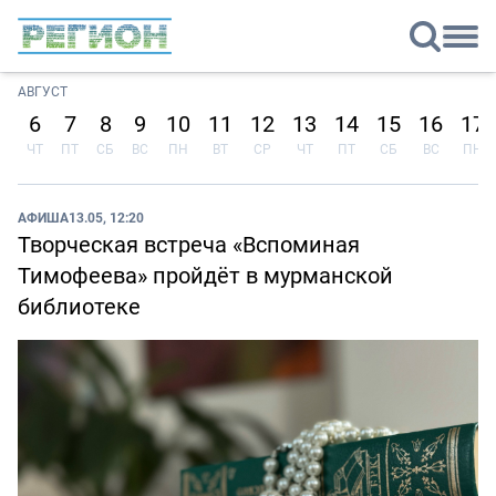
АВГУСТ
6
7
8
9
10
11
12
13
14
15
16
17
ЧТ
ПТ
СБ
ВС
ПН
ВТ
СР
ЧТ
ПТ
СБ
ВС
ПН
АФИША
13.05, 12:20
Творческая встреча «Вспоминая
Тимофеева» пройдёт в мурманской
библиотеке