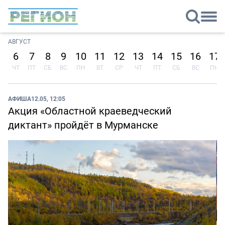
АВГУСТ
6
7
8
9
10
11
12
13
14
15
16
17
ЧТ
ПТ
СБ
ВС
ПН
ВТ
СР
ЧТ
ПТ
СБ
ВС
ПН
АФИША
12.05, 12:05
Акция «Областной краеведческий
диктант» пройдёт в Мурманске