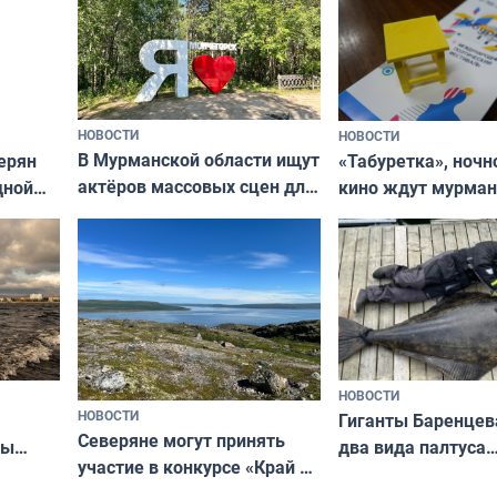
НОВОСТИ
НОВОСТИ
В Мурманской области ищут
ерян
«Табуретка», ночн
актёров массовых сцен для
дной
кино ждут мурман
съёмок в
та
выходные
короткометражном фильме
НОВОСТИ
НОВОСТИ
Гиганты Баренцев
Северяне могут принять
два вида палтуса
ны
участие в конкурсе «Край у
и их рекордные т
ля
северной границы: фотогид