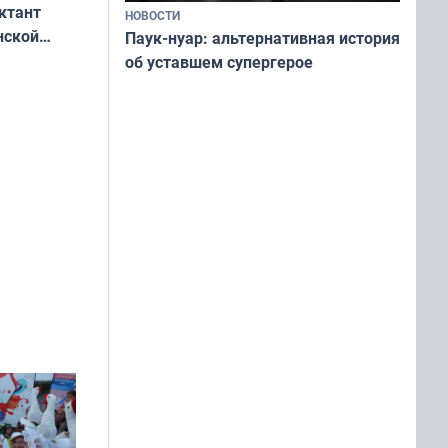
ктант
НОВОСТИ
нской
Паук-нуар: альтернативная история
теке
об уставшем супергерое