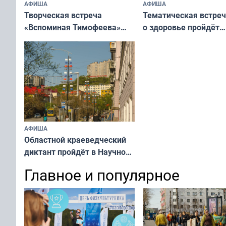
АФИША
АФИША
Творческая встреча
Тематическая встре
«Вспоминая Тимофеева»
о здоровье пройдёт
пройдёт в мурманской
в библиотеке Росляк
библиотеке
АФИША
Областной краеведческий
диктант пройдёт в Научной
библиотеке
Главное и популярное