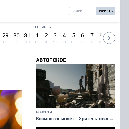
СЕНТЯБРЬ
29
30
31
1
2
3
4
5
6
7
8
9
10
СБ
ВС
ПН
ВТ
СР
ЧТ
ПТ
СБ
ВС
ПН
ВТ
СР
ЧТ
АВТОРСКОЕ
НОВОСТИ
Космос засыпает… Зритель тоже…