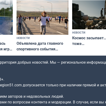
да
по Печенгскому округу»
НОВОСТИ
Космос засыпает…
НОВОСТИ
ась
Объявлена дата главного
тоже…
ля игры
спортивного события
Заполярья: как зарождался
фестиваль «Гольфстрим»
территория добрых новостей. Мы — региональное информац
8+.
gion51.com допускается только при наличии прямой и ак
нием авторов и недовольных людей.
ами по вопросам контента и модерации. В случае, если вы