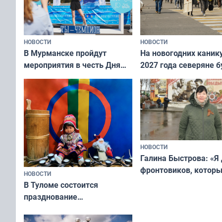
НОВОСТИ
НОВОСТИ
В Мурманске пройдут
На новогодних каник
мероприятия в честь Дня
2027 года северяне б
физкультурника
отдыхать 11 дней
НОВОСТИ
Галина Быстрова: «Я
фронтовиков, котор
НОВОСТИ
приехали осваивать 
В Туломе состоится
празднование
Международного дня
коренных народов мира