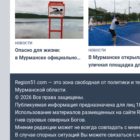
незамеченным
«Имандра» в 2026 го
НОВОСТИ
Опасно для жизни:
НОВОСТИ
В Мурманске открыл
в Мурманске официально
уличная площадка д
запретили купаться
в падел
в городских водоёмах
Region51.com — это зона свободная от политики и 
Мурманской области.
© 2026 Все права защищены.
Публикуемая информация предназначена для лиц 1
Использование материалов размещенных на сайте Re
гнев суровых северных Богов.
Мнение редакции может не всегда совпадать с мне
В случае спорных ситуаций Вы можете связаться с н