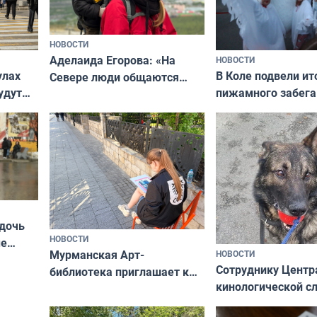
НОВОСТИ
Аделаида Егорова: «На
НОВОСТИ
В Коле подвели ит
улах
Севере люди общаются
пижамного забега
удут
не потому, что это выгодно,
Олимпийскую ноч
а потому что
ты им интересен»
 дочь
НОВОСТИ
ые
Мурманская Арт-
НОВОСТИ
Север»
Сотруднику Центр
библиотека приглашает к
кинологической 
сотрудничеству художников
ищут новый дом
и фотографов