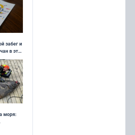
ой забег и
чан в эти
а моря:
рофеи