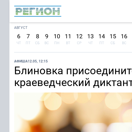
АВГУСТ
6
7
8
9
10
11
12
13
14
15
16
ЧТ
ПТ
СБ
ВС
ПН
ВТ
СР
ЧТ
ПТ
СБ
ВС
АФИША
12.05, 12:15
Блиновка присоединит
краеведческий диктан