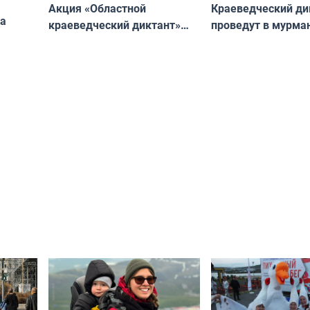
Акция «Областной
Краеведческий ди
ча
краеведческий диктант»
проведут в мурма
пройдёт в Мурманске
городской библио
ово