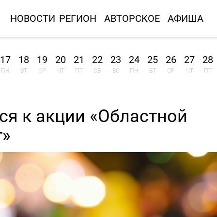
НОВОСТИ
РЕГИОН
АВТОРСКОЕ
АФИША
17
18
19
20
21
22
23
24
25
26
27
28
ПН
ВТ
СР
ЧТ
ПТ
СБ
ВС
ПН
ВТ
СР
ЧТ
ПТ
ся к акции «Областной
т»