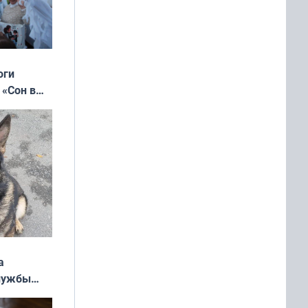
оги
 «Сон в
ь»
а
службы