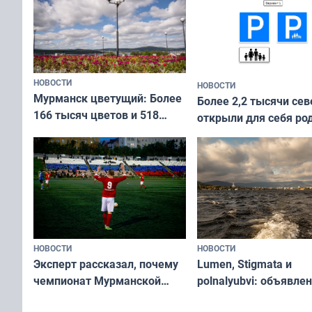
НОВОСТИ
НОВОСТИ
Мурманск цветущий: Более
Более 2,2 тысячи сев
166 тысяч цветов и 518
открыли для себя ро
вазонов
край в рамках проек
«Туризм для своих»
НОВОСТИ
НОВОСТИ
Эксперт рассказал, почему
Lumen, Stigmata и
чемпионат Мурманской
polnalyubvi: объявле
области по футболу остался
хедлайнеры фестива