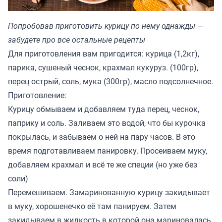
Попробовав приготовить курицу по нему однажды —
забудете про все остальные рецепты
Для приготовления вам пригодится: курица (1,2кг),
парика, сушеный чеснок, крахмал кукуруз. (100гр),
перец острый, соль, мука (300гр), масло подсолнечное.
Приготовление:
Курицу обмываем и добавляем туда перец, чеснок,
паприку и соль. Заливаем это водой, что бы курочка
покрылась, и забываем о ней на пару часов. В это
время подготавливаем панировку. Просеиваем муку,
добавляем крахмал и всё те же специи (но уже без
соли)
Перемешиваем. Замаринованную курицу закидывает
в муку, хорошенечко её там панируем. Затем
закидываем в жидкость в которой она мариновалась,