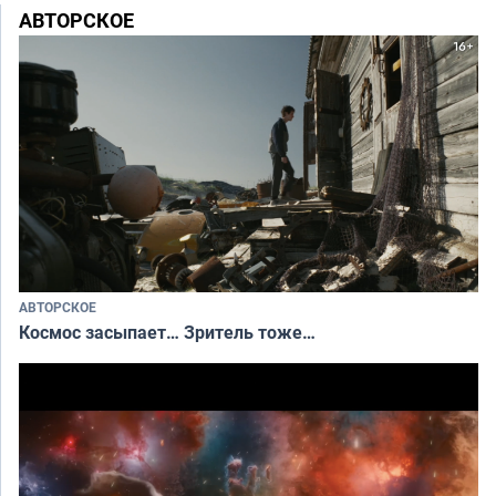
АВТОРСКОЕ
АВТОРСКОЕ
Космос засыпает… Зритель тоже…