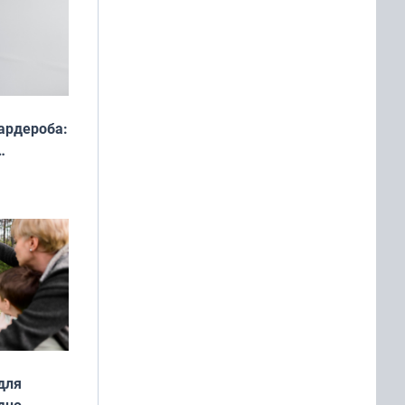
ардероба:
ды — как
о
ой сезон
для
дно