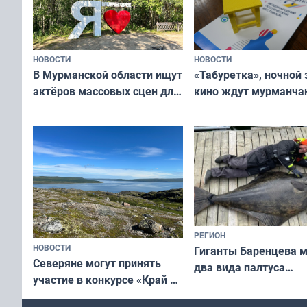
НОВОСТИ
НОВОСТИ
В Мурманской области ищут
«Табуретка», ночной 
актёров массовых сцен для
кино ждут мурманчан
съёмок в
выходные
короткометражном фильме
РЕГИОН
НОВОСТИ
Гиганты Баренцева м
Северяне могут принять
два вида палтуса
участие в конкурсе «Край у
и их рекордные троф
северной границы: фотогид