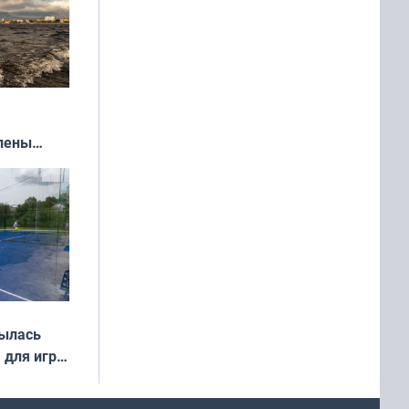
влены
иваля
года
рылась
 для игры