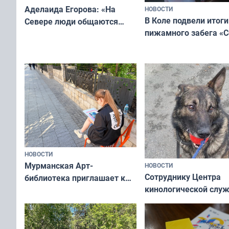
Аделаида Егорова: «На
НОВОСТИ
В Коле подвели итоги
Севере люди общаются
пижамного забега «С
не потому, что это выгодно,
Олимпийскую ночь»
а потому что
ты им интересен»
НОВОСТИ
Мурманская Арт-
НОВОСТИ
Сотруднику Центра
библиотека приглашает к
кинологической слу
сотрудничеству художников
ищут новый дом
и фотографов