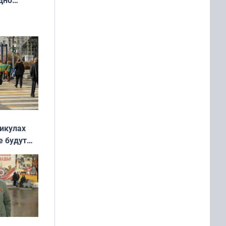
ок —
ять
 и без
никулах
е будут