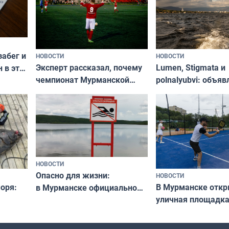
забег и
НОВОСТИ
НОВОСТИ
Эксперт рассказал, почему
Lumen, Stigmata и
 в эти
чемпионат Мурманской
polnalyubvi: объя
области по футболу остался
хедлайнеры фест
незамеченным
«Имандра» в 2026 
НОВОСТИ
Опасно для жизни:
НОВОСТИ
оря:
В Мурманске отк
в Мурманске официально
уличная площадка
запретили купаться
еи
в падел
в городских водоёмах