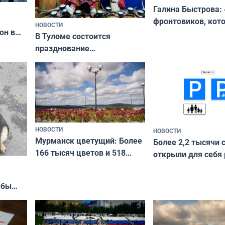
Галина Быстрова: 
фронтовиков, кот
НОВОСТИ
он в
приехали осваива
В Туломе состоится
празднование
Международного дня
коренных народов мира
НОВОСТИ
НОВОСТИ
Мурманск цветущий: Более
Более 2,2 тысячи 
166 тысяч цветов и 518
открыли для себя
вазонов
край в рамках про
«Туризм для своих
жбы