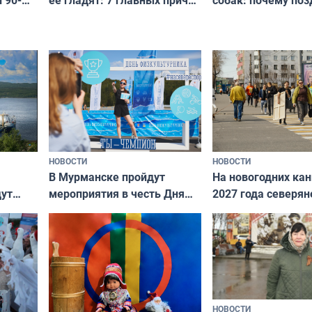
 90-
и как исправить — как найти
ругать за проступ
подход даже к самому
научитесь объясн
о без
независимому питомцу
питомцу всё сразу
криков
НОВОСТИ
НОВОСТИ
В Мурманске пройдут
На новогодних ка
дут
мероприятия в честь Дня
2027 года северян
ходные
физкультурника
отдыхать 11 дней
НОВОСТИ