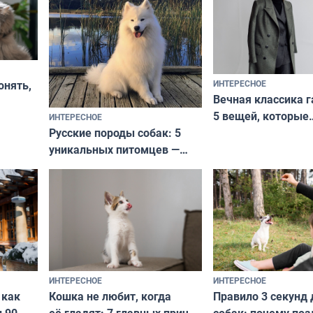
ИНТЕРЕСНОЕ
онять,
Вечная классика г
5 вещей, которые
ИНТЕРЕСНОЕ
верьте
Русские породы собак: 5
не выходят из мо
уникальных питомцев —
выглядеть стильн
национальные сокровища
и актуально в люб
с удивительной историей
и характером
ИНТЕРЕСНОЕ
ИНТЕРЕСНОЕ
Кошка не любит, когда
Правило 3 секунд 
 как
её гладят: 7 главных причин
собак: почему поз