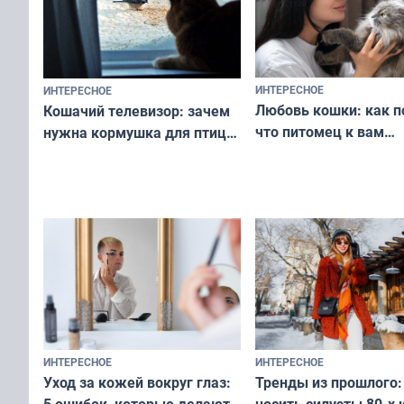
ИНТЕРЕСНОЕ
ИНТЕРЕСНОЕ
Любовь кошки: как п
Кошачий телевизор: зачем
что питомец к вам
нужна кормушка для птиц
не равнодушен — про
за окном — простое
вашу с ним связь
решение от скуки и стресса
у питомца
ИНТЕРЕСНОЕ
ИНТЕРЕСНОЕ
Тренды из прошлого:
Уход за кожей вокруг глаз: