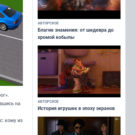
АВТОРСКОЕ
Благие знамения: от шедевра до
хромой кобылы
рог
».
АВТОРСКОЕ
авшись на
История игрушек в эпоху экранов
с: кому из