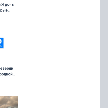
«Я дочь
орые
ть Север»
северян
 родной
екта
»