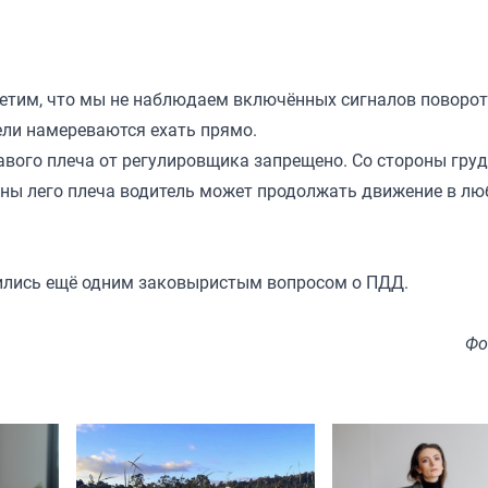
метим, что мы не наблюдаем включённых сигналов поворот
тели намереваются ехать прямо.
авого плеча от регулировщика запрещено. Со стороны гру
оны лего плеча водитель может продолжать движение в л
лились ещё одним заковыристым вопросом о ПДД.
Фо