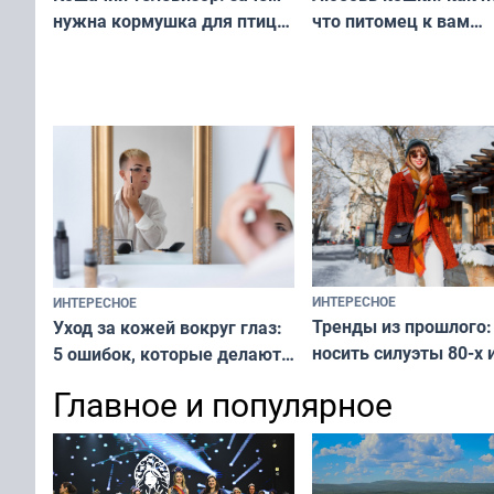
что питомец к вам
нужна кормушка для птиц
не равнодушен — про
за окном — простое
вашу с ним связь
решение от скуки и стресса
у питомца
ИНТЕРЕСНОЕ
ИНТЕРЕСНОЕ
Тренды из прошлого:
Уход за кожей вокруг глаз:
носить силуэты 80-х и
5 ошибок, которые делают
х — как выглядеть
все — как исправить
Главное и популярное
современно и стильн
и вернуть свежий взгляд
переплат
без дорогих средств