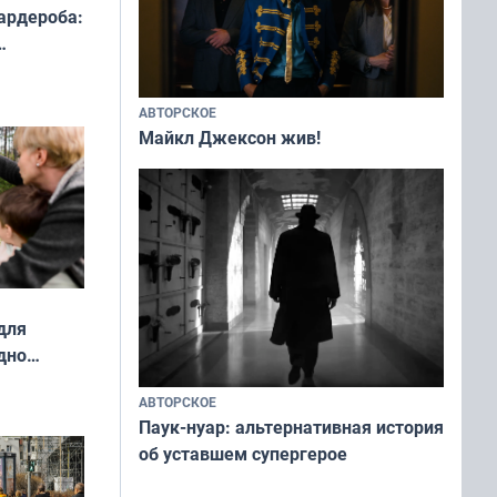
ардероба:
ды — как
о
АВТОРСКОЕ
ой сезон
Майкл Джексон жив!
для
дно
ок —
АВТОРСКОЕ
ять
Паук-нуар: альтернативная история
 и без
об уставшем супергерое