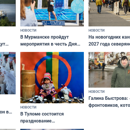
НОВОСТИ
НОВОСТИ
В Мурманске пройдут
На новогодних ка
дут
мероприятия в честь Дня
2027 года северян
ходные
физкультурника
отдыхать 11 дней
НОВОСТИ
Галина Быстрова: 
фронтовиков, кот
НОВОСТИ
он в
приехали осваива
В Туломе состоится
празднование
Международного дня