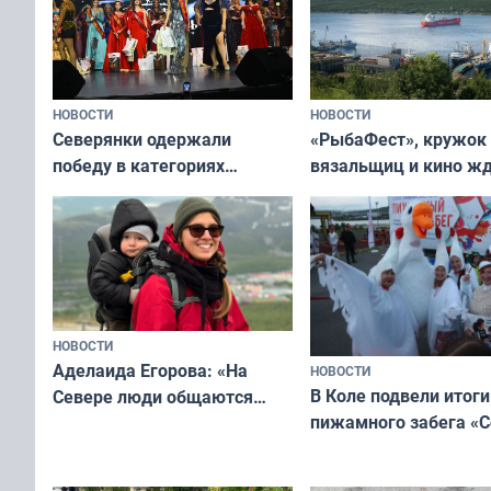
НОВОСТИ
НОВОСТИ
«РыбаФест», кружок
Северянки одержали
вязальщиц и кино ж
победу в категориях
мурманчан в эти вы
всероссийского конкурса
«Мисс и Миссис Великая
Русь»
НОВОСТИ
Аделаида Егорова: «На
НОВОСТИ
В Коле подвели итоги
Севере люди общаются
пижамного забега «С
не потому, что это выгодно,
Олимпийскую ночь»
а потому что
ты им интересен»