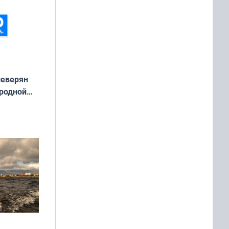
северян
 родной
екта
»