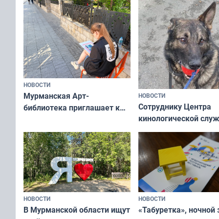
НОВОСТИ
Мурманская Арт-
НОВОСТИ
Сотруднику Центра
библиотека приглашает к
кинологической слу
сотрудничеству художников
ищут новый дом
и фотографов
НОВОСТИ
НОВОСТИ
В Мурманской области ищут
«Табуретка», ночной 