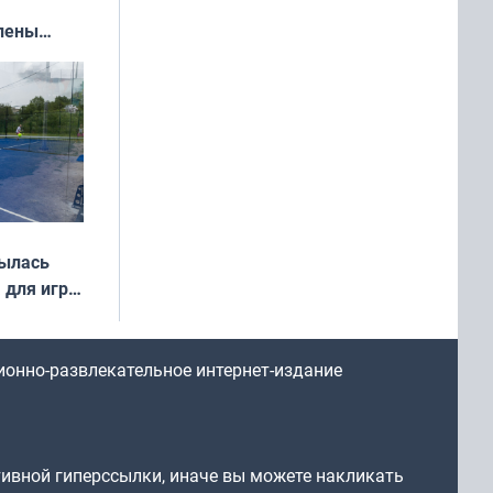
влены
иваля
года
рылась
 для игры
ионно-развлекательное интернет-издание
тивной гиперссылки, иначе вы можете накликать