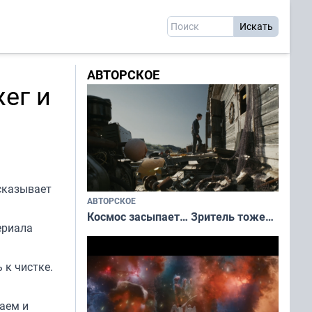
АВТОРСКОЕ
ег и
ссказывает
АВТОРСКОЕ
Космос засыпает… Зритель тоже…
ериала
 к чистке.
аем и