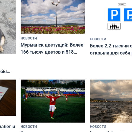
коренных народов мира
НОВОСТИ
НОВОСТИ
Мурманск цветущий: Более
Более 2,2 тысячи 
166 тысяч цветов и 518
открыли для себя
вазонов
край в рамках про
«Туризм для своих
жбы
забег и
НОВОСТИ
НОВОСТИ