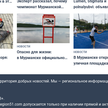
Эксперт рассказал, почему
Lumen, Stigmata и
 в эти
чемпионат Мурманской
polnalyubvi: объя
области по футболу остался
хедлайнеры фест
незамеченным
«Имандра» в 2026 
НОВОСТИ
Опасно для жизни:
НОВОСТИ
оря:
В Мурманске отк
в Мурманске официально
уличная площадка
запретили купаться
еи
в падел
в городских водоёмах
территория добрых новостей. Мы — региональное информац
8+.
gion51.com допускается только при наличии прямой и ак