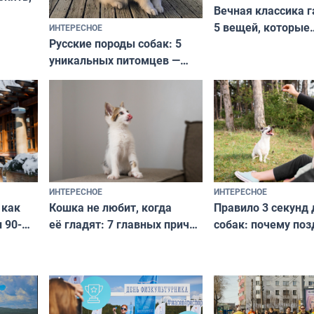
Вечная классика г
5 вещей, которые
ИНТЕРЕСНОЕ
верьте
Русские породы собак: 5
не выходят из мо
уникальных питомцев —
выглядеть стильн
национальные сокровища
и актуально в люб
с удивительной историей
и характером
ИНТЕРЕСНОЕ
ИНТЕРЕСНОЕ
Кошка не любит, когда
Правило 3 секунд 
 как
её гладят: 7 главных причин
собак: почему поз
 90-
и как исправить — как найти
ругать за проступ
подход даже к самому
научитесь объясн
о без
независимому питомцу
питомцу всё сразу
криков