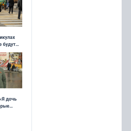
никулах
е будут
«Я дочь
орые
ть Север»