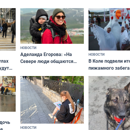
подход даже к самому
научитесь объясн
о без
независимому питомцу
питомцу всё сразу
криков
НОВОСТИ
Аделаида Егорова: «На
НОВОСТИ
В Коле подвели ит
улах
Севере люди общаются
пижамного забега
удут
не потому, что это выгодно,
Олимпийскую ноч
а потому что
ты им интересен»
 дочь
НОВОСТИ
ые