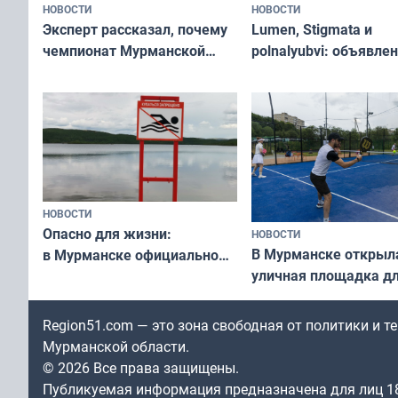
НОВОСТИ
НОВОСТИ
Эксперт рассказал, почему
Lumen, Stigmata и
чемпионат Мурманской
polnalyubvi: объявле
области по футболу остался
хедлайнеры фестива
незамеченным
«Имандра» в 2026 го
НОВОСТИ
Опасно для жизни:
НОВОСТИ
В Мурманске открыл
в Мурманске официально
уличная площадка д
запретили купаться
в падел
в городских водоёмах
Region51.com — это зона свободная от политики и 
Мурманской области.
© 2026 Все права защищены.
Публикуемая информация предназначена для лиц 1