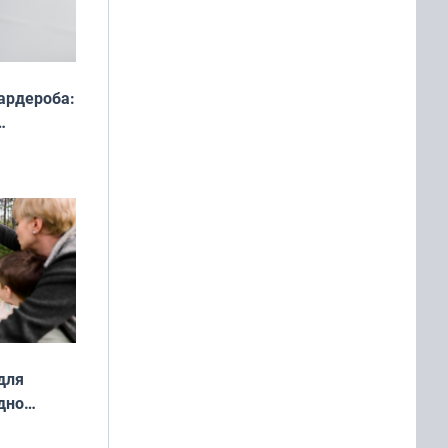
ардероба:
ды — как
о
ой сезон
для
дно
ок —