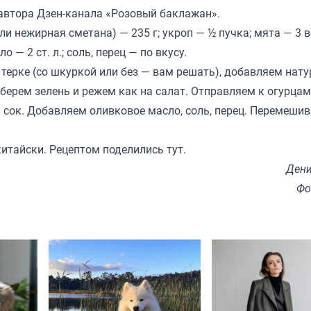
автора Дзен-канала «
Розовый баклажан
».
ли нежирная сметана) — 235 г; укроп — ½ пучка; мята — 3 в
о — 2 ст. л.; соль, перец — по вкусу.
 терке (со шкуркой или без — вам решать), добавляем нат
берем зелень и режем как на салат. Отправляем к огурца
сок. Добавляем оливковое масло, соль, перец. Перемеши
китайски. Рецептом поделились
тут
.
Дени
Фо