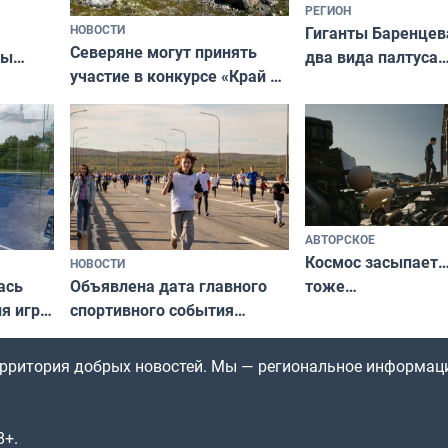
РЕГИОН
НОВОСТИ
Гиганты Баренцев
Северяне могут принять
два вида палтуса
ны
участие в конкурсе «Край у
и их рекордные т
ля
северной границы: фотогид
да
по Печенгскому округу»
АВТОРСКОЕ
Космос засыпает…
НОВОСТИ
ась
Объявлена дата главного
тоже…
ля игры
спортивного события
Заполярья: как зарождался
фестиваль «Гольфстрим»
территория добрых новостей. Мы — региональное информац
8+.