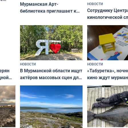
Мурманская Арт-
НОВОСТИ
Север»
Сотруднику Центр
библиотека приглашает к
кинологической 
сотрудничеству художников
ищут новый дом
и фотографов
НОВОСТИ
НОВОСТИ
В Мурманской области ищут
ерян
«Табуретка», ночн
актёров массовых сцен для
дной
кино ждут мурман
съёмок в
та
выходные
короткометражном фильме