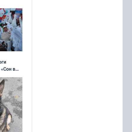
ять
 и без
оги
 «Сон в
ь»