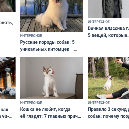
ИНТЕРЕСНОЕ
онять,
Вечная классика г
5 вещей, которые
ИНТЕРЕСНОЕ
верьте
Русские породы собак: 5
не выходят из мо
уникальных питомцев —
выглядеть стильн
национальные сокровища
и актуально в люб
с удивительной историей
и характером
ИНТЕРЕСНОЕ
ИНТЕРЕСНОЕ
Кошка не любит, когда
Правило 3 секунд 
 как
её гладят: 7 главных причин
собак: почему поз
 90-
и как исправить — как найти
ругать за проступ