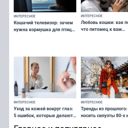
ИНТЕРЕСНОЕ
ИНТЕРЕСНОЕ
Любовь кошки: как п
Кошачий телевизор: зачем
что питомец к вам
нужна кормушка для птиц
не равнодушен — про
за окном — простое
вашу с ним связь
решение от скуки и стресса
у питомца
ИНТЕРЕСНОЕ
ИНТЕРЕСНОЕ
Тренды из прошлого:
Уход за кожей вокруг глаз:
носить силуэты 80-х и
5 ошибок, которые делают
х — как выглядеть
все — как исправить