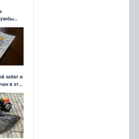
а
службы
ой забег и
чан в эти