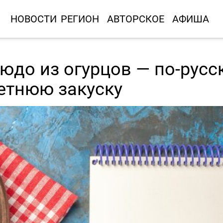
НОВОСТИ
РЕГИОН
АВТОРСКОЕ
АФИША
до из огурцов — по-русс
етнюю закуску