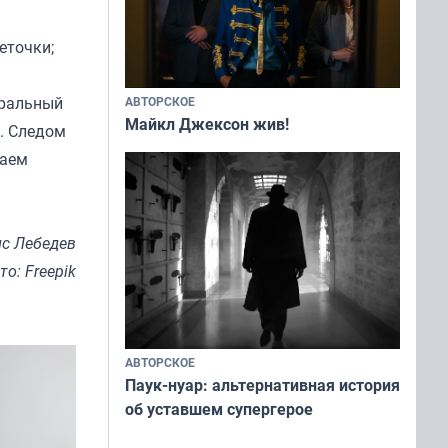
еточки;
уральный
АВТОРСКОЕ
Майкл Джексон жив!
м. Следом
ваем
с Лебедев
то: Freepik
АВТОРСКОЕ
Паук-нуар: альтернативная история
об уставшем супергерое