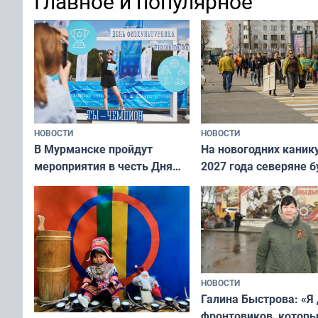
Главное и популярное
современно и стильн
и вернуть свежий взгляд
переплат
без дорогих средств
НОВОСТИ
НОВОСТИ
В Мурманске пройдут
На новогодних каник
мероприятия в честь Дня
2027 года северяне б
физкультурника
отдыхать 11 дней
НОВОСТИ
Галина Быстрова: «Я
фронтовиков, котор