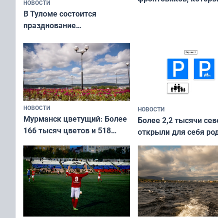
НОВОСТИ
приехали осваивать 
В Туломе состоится
празднование
Международного дня
коренных народов мира
НОВОСТИ
НОВОСТИ
Мурманск цветущий: Более
Более 2,2 тысячи сев
166 тысяч цветов и 518
открыли для себя ро
вазонов
край в рамках проек
«Туризм для своих»