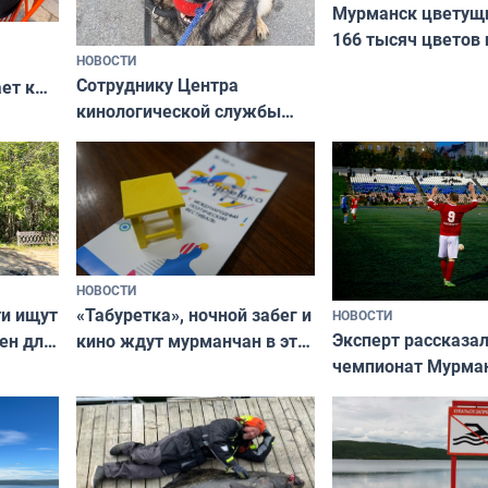
Мурманск цветущи
166 тысяч цветов 
НОВОСТИ
вазонов
Сотруднику Центра
ет к
кинологической службы
ожников
ищут новый дом
НОВОСТИ
ти ищут
«Табуретка», ночной забег и
НОВОСТИ
Эксперт рассказал
ен для
кино ждут мурманчан в эти
чемпионат Мурма
выходные
области по футбол
фильме
незамеченным