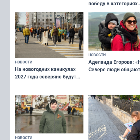
победу в категориях
всероссийского конк
«Мисс и Миссис Вели
Русь»
НОВОСТИ
Аделаида Егорова: «
НОВОСТИ
На новогодних каникулах
Севере люди общают
2027 года северяне будут
не потому, что это вы
отдыхать 11 дней
а потому что
ты им интересен»
НОВОСТИ