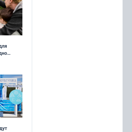
для
дно
ок —
ять
 и без
дут