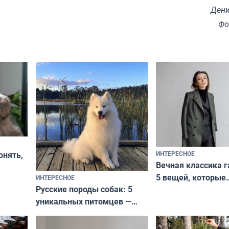
Дени
Фо
ИНТЕРЕСНОЕ
онять,
Вечная классика г
5 вещей, которые
ИНТЕРЕСНОЕ
верьте
Русские породы собак: 5
не выходят из мо
уникальных питомцев —
выглядеть стильн
национальные сокровища
и актуально в люб
с удивительной историей