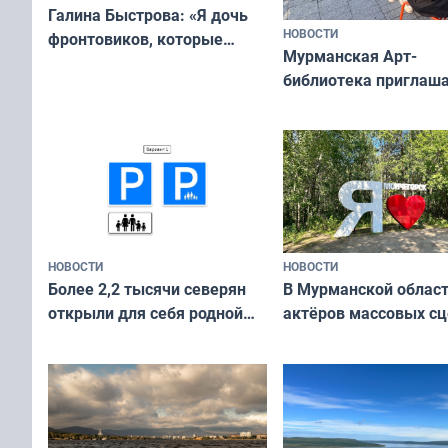
Галина Быстрова: «Я дочь
НОВОСТИ
фронтовиков, которые
Мурманская Арт-
приехали осваивать Север»
библиотека приглаша
сотрудничеству худ
и фотографов
НОВОСТИ
НОВОСТИ
В Мурманской облас
Более 2,2 тысячи северян
актёров массовых сц
открыли для себя родной
съёмок в
край в рамках проекта
короткометражном 
«Туризм для своих»