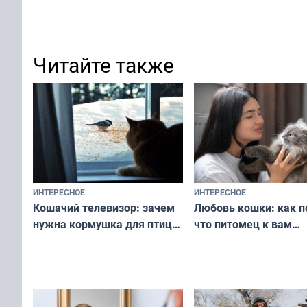
Читайте также
ИНТЕРЕСНОЕ
ИНТЕРЕСНОЕ
Любовь кошки: как п
Кошачий телевизор: зачем
что питомец к вам
нужна кормушка для птиц
не равнодушен — про
за окном — простое
вашу с ним связь
решение от скуки и стресса
у питомца