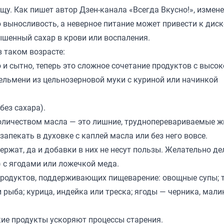
у. Как пишет автор Дзен-канала «
Всегда Вкусно!
», измен
ю выносливость, а неверное питание может привести к дис
шенный сахар в крови или воспаления.
 таком возрасте:
о и сытно, теперь это сложное сочетание продуктов с высо
ельмени из цельнозерновой муки с куриной или начинкой
без сахара).
оличеством масла — это лишние, трудноперевариваемые жи
апекать в духовке с каплей масла или без него вовсе.
ржат, да и добавки в них не несут пользы. Желательно де
) с ягодами или ложечкой меда.
 продуктов, поддерживающих пищеварение: овощные супы; 
 рыба; курица, индейка или треска; ягоды — черника, мали
кие продукты ускоряют процессы старения.