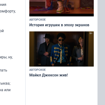
ения
комфорту,
АВТОРСКОЕ
История игрушек в эпоху экранов
кой
ры, ну,
лать
АВТОРСКОЕ
Майкл Джексон жив!
тыква;
на или