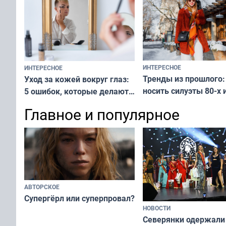
ИНТЕРЕСНОЕ
ИНТЕРЕСНОЕ
Тренды из прошлого:
Уход за кожей вокруг глаз:
носить силуэты 80-х и
5 ошибок, которые делают
х — как выглядеть
все — как исправить
Главное и популярное
современно и стильн
и вернуть свежий взгляд
переплат
без дорогих средств
АВТОРСКОЕ
Супергёрл или суперпровал?
НОВОСТИ
Северянки одержали