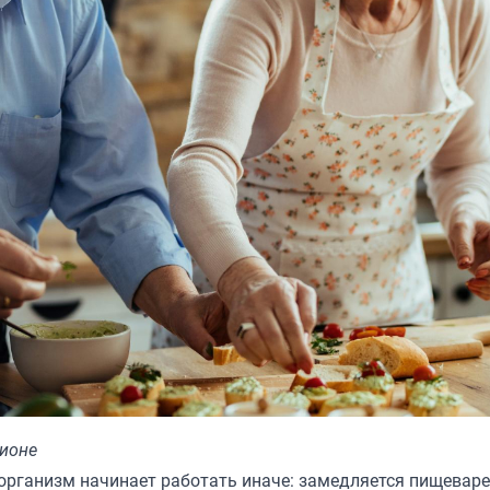
ционе
 организм начинает работать иначе: замедляется пищеваре