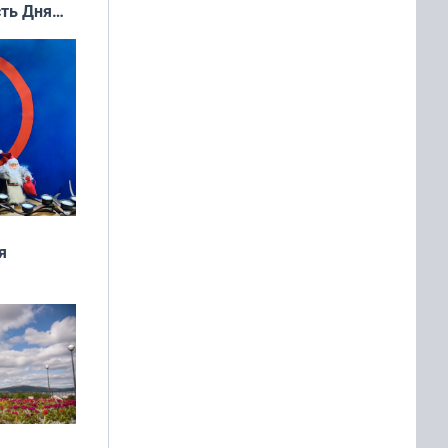
сть Дня
я
дня
 мира