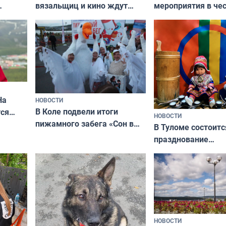
вязальщиц и кино ждут
мероприятия в че
мурманчан в эти выходные
урса
физкультурника
кая
На
НОВОСТИ
В Коле подвели итоги
ся
НОВОСТИ
пижамного забега «Сон в
годно,
В Туломе состоитс
Олимпийскую ночь»
празднование
Международного 
коренных народов
НОВОСТИ