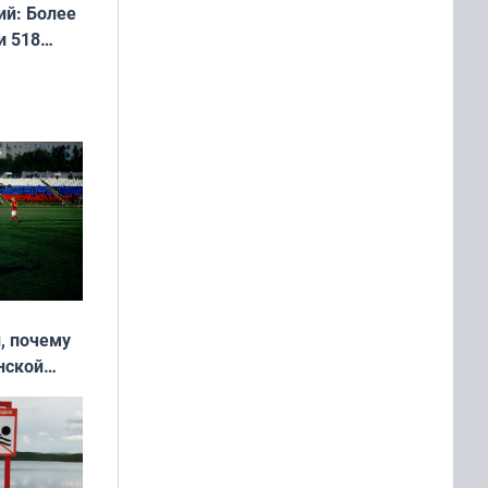
й: Более
и 518
, почему
нской
у остался