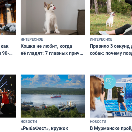
и характером
ИНТЕРЕСНОЕ
ИНТЕРЕСНОЕ
Кошка не любит, когда
Правило 3 секунд 
 как
её гладят: 7 главных причин
собак: почему поз
 90-
и как исправить — как найти
ругать за проступ
подход даже к самому
научитесь объясн
о без
независимому питомцу
питомцу всё сразу
криков
НОВОСТИ
НОВОСТИ
«РыбаФест», кружок
В Мурманске прой