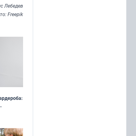
с Лебедев
то: Freepik
ардероба:
ды — как
о
ой сезон