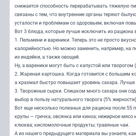
снижается способность перерабатывать тяжелую пищ
связаны с тем, что внутренние органы теряют былу
усталости и проблемам со здоровьем, включая повы
Вот 3 блюда, которые лучше исключить из рациона в
1. Пельмени и вареники. Теперь это не просто вкусн
калорийностью. Но можно заменить, например, на п
из индейки, а также овощей.
Ну, а вареники могут быть с капустой или творогом (
2. Жареная картошка. Когда готовится с большим к
а крахмал быстро повышает уровень сахара. Лучше з
3. Творожные сырки. Слишком много сахара они соде
выбор в пользу натурального творога (5% жирности
Вот еще несколько полезных для рациона после 55
крупы — гречка, овсянка или киноа; нежирное мясо и
клюква; кисломолочные продукты; травяные чаи.
А из нашего предыдущего
материала
вы узнаете, ка