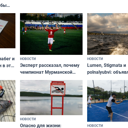
«Туризм для своих
жбы
забег и
НОВОСТИ
НОВОСТИ
Эксперт рассказал, почему
Lumen, Stigmata и
 в эти
чемпионат Мурманской
polnalyubvi: объя
области по футболу остался
хедлайнеры фест
незамеченным
«Имандра» в 2026 
НОВОСТИ
Опасно для жизни:
НОВОСТИ