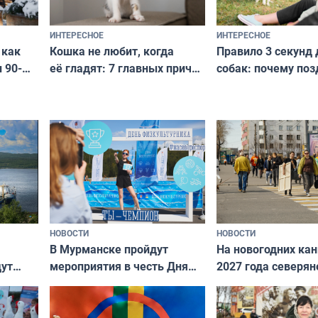
ИНТЕРЕСНОЕ
ИНТЕРЕСНОЕ
Кошка не любит, когда
Правило 3 секунд 
 как
её гладят: 7 главных причин
собак: почему поз
 90-
и как исправить — как найти
ругать за проступ
подход даже к самому
научитесь объясн
о без
независимому питомцу
питомцу всё сразу
криков
НОВОСТИ
НОВОСТИ
В Мурманске пройдут
На новогодних ка
дут
мероприятия в честь Дня
2027 года северян
ходные
физкультурника
отдыхать 11 дней