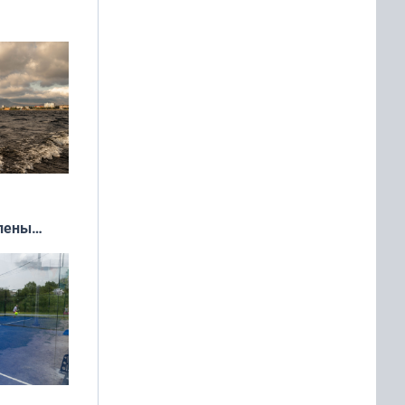
»
влены
иваля
года