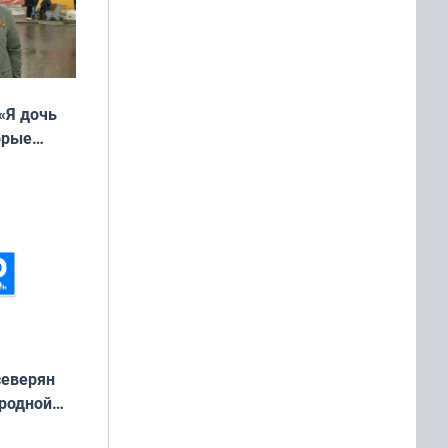
«Я дочь
орые
ть Север»
северян
 родной
екта