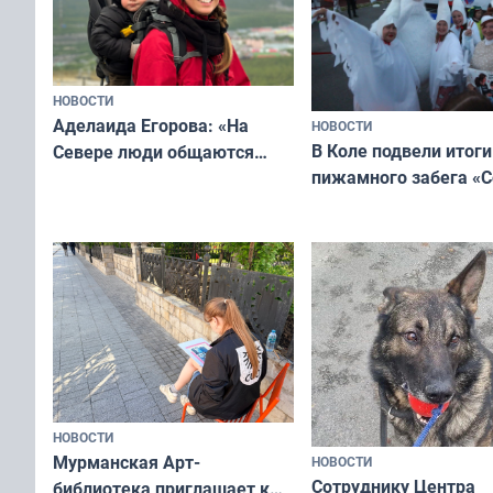
НОВОСТИ
Аделаида Егорова: «На
НОВОСТИ
В Коле подвели итоги
Севере люди общаются
пижамного забега «С
не потому, что это выгодно,
Олимпийскую ночь»
а потому что
ты им интересен»
НОВОСТИ
Мурманская Арт-
НОВОСТИ
Сотруднику Центра
библиотека приглашает к