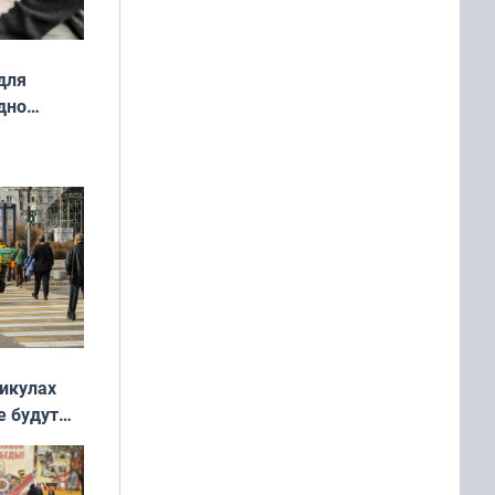
для
дно
ок —
ять
 и без
никулах
е будут