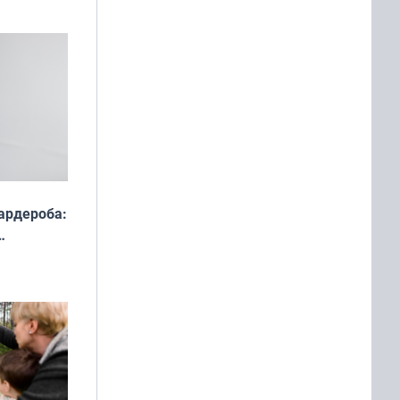
ардероба:
ды — как
о
ой сезон