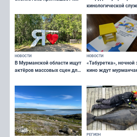
кинологической слу
сотрудничеству художников
ищут новый дом
и фотографов
НОВОСТИ
НОВОСТИ
В Мурманской области ищут
«Табуретка», ночной 
актёров массовых сцен для
кино ждут мурманчан
съёмок в
выходные
короткометражном фильме
РЕГИОН