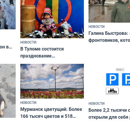
НОВОСТИ
Галина Быстрова: 
фронтовиков, кот
НОВОСТИ
он в
приехали осваива
В Туломе состоится
празднование
Международного дня
коренных народов мира
НОВОСТИ
НОВОСТИ
Мурманск цветущий: Более
Более 2,2 тысячи 
166 тысяч цветов и 518
открыли для себя
вазонов
край в рамках про