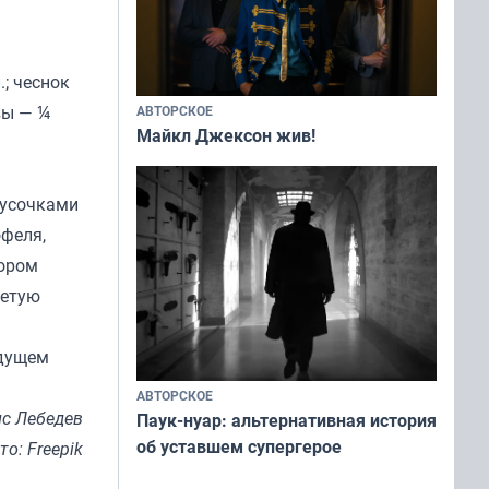
.; чеснок
вы — ¼
АВТОРСКОЕ
Майкл Джексон жив!
кусочками
офеля,
тором
ретую
ыдущем
АВТОРСКОЕ
с Лебедев
Паук-нуар: альтернативная история
об уставшем супергерое
то: Freepik