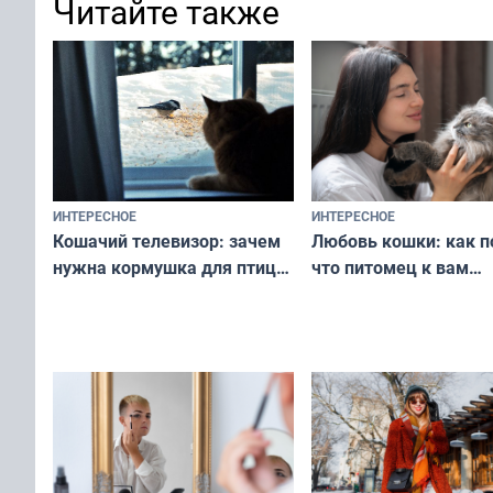
Читайте также
ИНТЕРЕСНОЕ
ИНТЕРЕСНОЕ
Любовь кошки: как п
Кошачий телевизор: зачем
что питомец к вам
нужна кормушка для птиц
не равнодушен — про
за окном — простое
вашу с ним связь
решение от скуки и стресса
у питомца