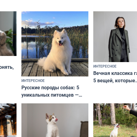
ИНТЕРЕСНОЕ
онять,
Вечная классика г
5 вещей, которые
ИНТЕРЕСНОЕ
верьте
Русские породы собак: 5
не выходят из мо
уникальных питомцев —
выглядеть стильн
национальные сокровища
и актуально в люб
с удивительной историей
и характером