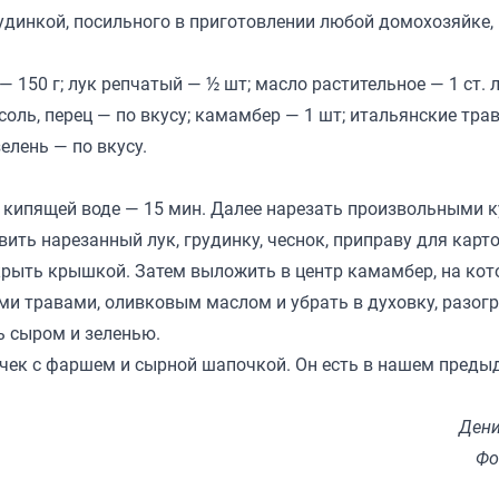
удинкой, посильного в приготовлении любой домохозяйке,
 150 г; лук репчатый — ½ шт; масло растительное — 1 ст. л
; соль, перец — по вкусу; камамбер — 1 шт; итальянские тра
зелень — по вкусу.
 кипящей воде — 15 мин. Далее нарезать произвольными 
ить нарезанный лук, грудинку, чеснок, приправу для карт
накрыть крышкой. Затем выложить в центр камамбер, на ко
ми травами, оливковым маслом и убрать в духовку, разог
ь сыром и зеленью.
чек с фаршем и сырной шапочкой. Он есть в нашем пред
Дени
Фо