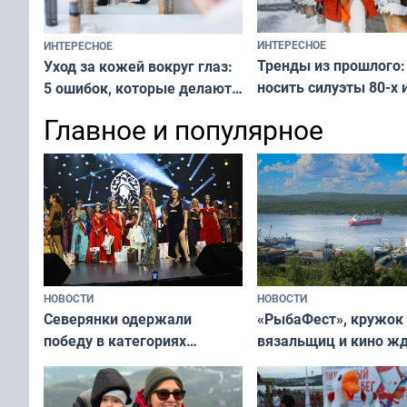
ИНТЕРЕСНОЕ
ИНТЕРЕСНОЕ
Тренды из прошлого:
Уход за кожей вокруг глаз:
носить силуэты 80-х и
5 ошибок, которые делают
х — как выглядеть
все — как исправить
Главное и популярное
современно и стильн
и вернуть свежий взгляд
переплат
без дорогих средств
НОВОСТИ
НОВОСТИ
«РыбаФест», кружок
Северянки одержали
вязальщиц и кино ж
победу в категориях
мурманчан в эти вы
всероссийского конкурса
«Мисс и Миссис Великая
Русь»