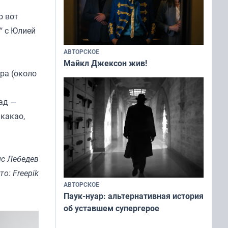
о вот
“ с Юлией
АВТОРСКОЕ
Майкл Джексон жив!
ра (около
лад —
 какао,
с Лебедев
то: Freepik
АВТОРСКОЕ
Паук-нуар: альтернативная история
об уставшем супергерое