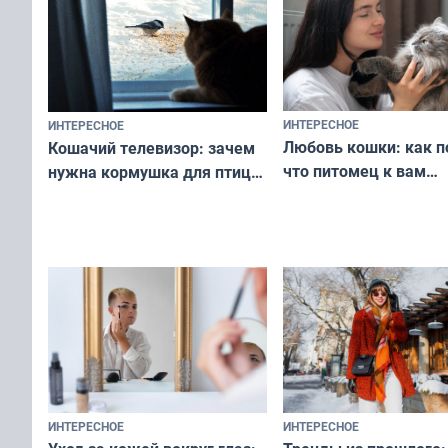
ИНТЕРЕСНОЕ
ИНТЕРЕСНОЕ
Любовь кошки: как п
Кошачий телевизор: зачем
что питомец к вам
нужна кормушка для птиц
не равнодушен — про
за окном — простое
вашу с ним связь
решение от скуки и стресса
у питомца
ИНТЕРЕСНОЕ
ИНТЕРЕСНОЕ