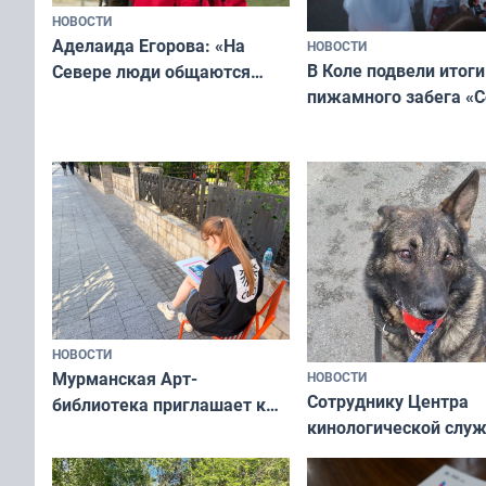
НОВОСТИ
Аделаида Егорова: «На
НОВОСТИ
В Коле подвели итоги
Севере люди общаются
пижамного забега «С
не потому, что это выгодно,
Олимпийскую ночь»
а потому что
ты им интересен»
НОВОСТИ
Мурманская Арт-
НОВОСТИ
Сотруднику Центра
библиотека приглашает к
кинологической слу
сотрудничеству художников
ищут новый дом
и фотографов