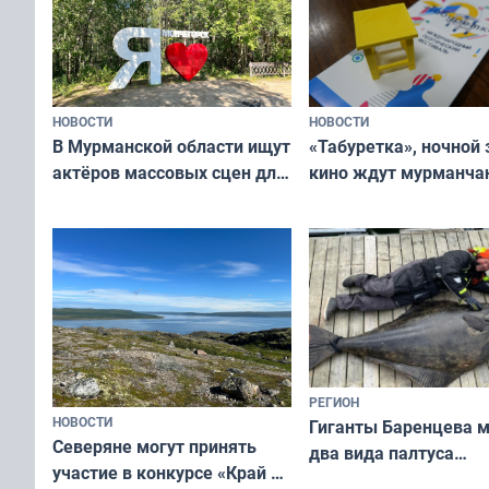
НОВОСТИ
НОВОСТИ
В Мурманской области ищут
«Табуретка», ночной 
актёров массовых сцен для
кино ждут мурманчан
съёмок в
выходные
короткометражном фильме
РЕГИОН
НОВОСТИ
Гиганты Баренцева м
Северяне могут принять
два вида палтуса
участие в конкурсе «Край у
и их рекордные троф