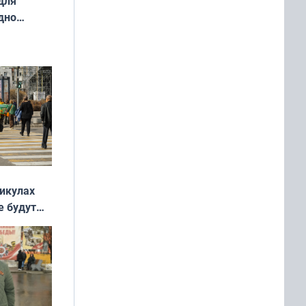
для
дно
ок —
ять
 и без
никулах
е будут