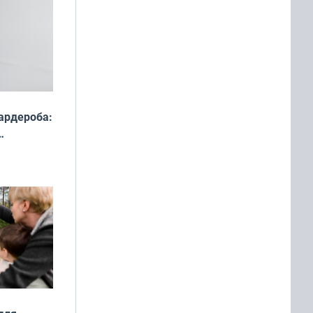
ардероба:
ды — как
о
ой сезон