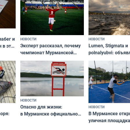
забег и
НОВОСТИ
НОВОСТИ
Эксперт рассказал, почему
Lumen, Stigmata и
 в эти
чемпионат Мурманской
polnalyubvi: объя
области по футболу остался
хедлайнеры фест
незамеченным
«Имандра» в 2026 
НОВОСТИ
Опасно для жизни:
НОВОСТИ
оря:
В Мурманске отк
в Мурманске официально
уличная площадка
запретили купаться
еи
в падел
в городских водоёмах