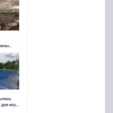
влены
иваля
года
рылась
 для игры