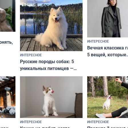
ИНТЕРЕСНОЕ
онять,
Вечная классика г
5 вещей, которые
ИНТЕРЕСНОЕ
верьте
Русские породы собак: 5
не выходят из мо
уникальных питомцев —
выглядеть стильн
национальные сокровища
и актуально в люб
с удивительной историей
и характером
ИНТЕРЕСНОЕ
ИНТЕРЕСНОЕ