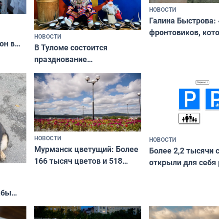
НОВОСТИ
Галина Быстрова: 
фронтовиков, кот
НОВОСТИ
он в
приехали осваива
В Туломе состоится
празднование
Международного дня
коренных народов мира
НОВОСТИ
НОВОСТИ
Мурманск цветущий: Более
Более 2,2 тысячи 
166 тысяч цветов и 518
открыли для себя
вазонов
край в рамках про
«Туризм для своих
жбы