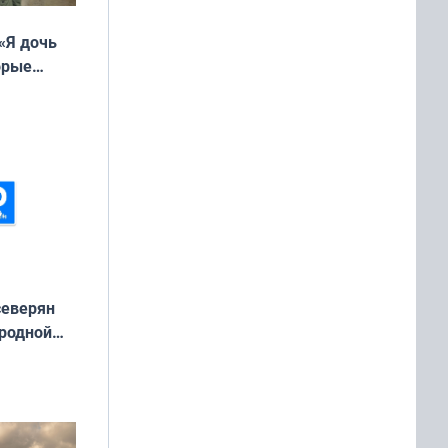
«Я дочь
орые
ть Север»
северян
 родной
екта
»