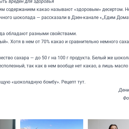
ыть вреден для здоровья
им содержанием какао называют «здоровым» десертом. Н
лочного шоколада — рассказали в Дзен-канале «
„Едим Дома
ада обладают разными свойствами.
й». Хотя в нем от 70% какао и сравнительно немного саха
ство сахара — до 50 г на 100 г продукта. Белый же шоко
есполезный, так как в нем вообще нет какао, а лишь масло
оящую «шоколадную бомбу». Рецепт
тут
.
Дени
Фо