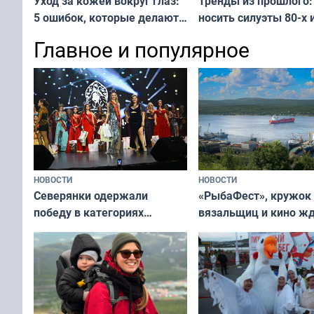
Тренды из прошлого:
Уход за кожей вокруг глаз:
носить силуэты 80-х и
5 ошибок, которые делают
х — как выглядеть
все — как исправить
Главное и популярное
современно и стильн
и вернуть свежий взгляд
переплат
без дорогих средств
НОВОСТИ
НОВОСТИ
«РыбаФест», кружок
Северянки одержали
вязальщиц и кино ж
победу в категориях
мурманчан в эти вы
всероссийского конкурса
«Мисс и Миссис Великая
Русь»