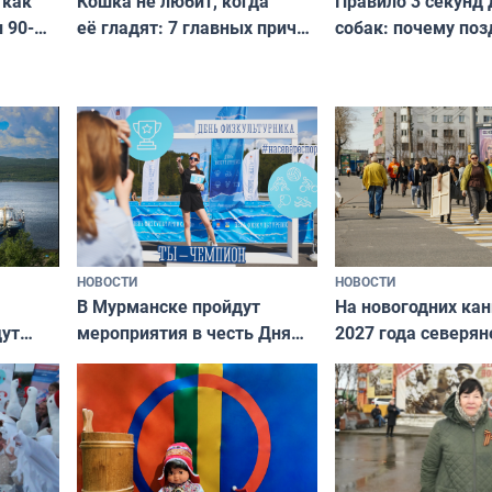
Кошка не любит, когда
Правило 3 секунд 
 как
её гладят: 7 главных причин
собак: почему поз
 90-
и как исправить — как найти
ругать за проступ
подход даже к самому
научитесь объясн
о без
независимому питомцу
питомцу всё сразу
криков
НОВОСТИ
НОВОСТИ
В Мурманске пройдут
На новогодних ка
дут
мероприятия в честь Дня
2027 года северян
ходные
физкультурника
отдыхать 11 дней