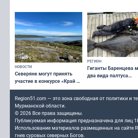
съёмок в
выходные
короткометражном фильме
РЕГИОН
НОВОСТИ
Гиганты Баренцева м
Северяне могут принять
два вида палтуса
участие в конкурсе «Край у
и их рекордные троф
северной границы: фотогид
по Печенгскому округу»
Region51.com — это зона свободная от политики и 
Мурманской области.
© 2026 Все права защищены.
Публикуемая информация предназначена для лиц 1
Использование материалов размещенных на сайте Re
гнев суровых северных Богов.