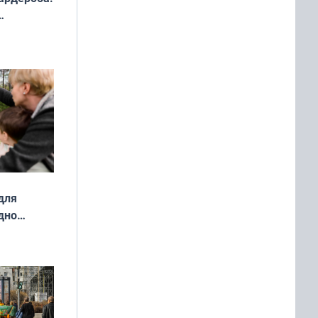
ды — как
о
ой сезон
для
дно
ок —
ять
 и без