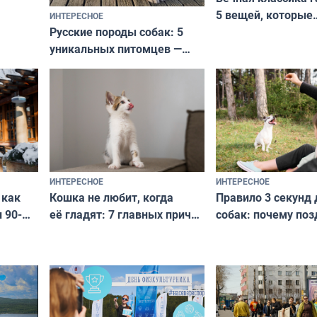
5 вещей, которые
ИНТЕРЕСНОЕ
верьте
Русские породы собак: 5
не выходят из мо
уникальных питомцев —
выглядеть стильн
национальные сокровища
и актуально в люб
с удивительной историей
и характером
ИНТЕРЕСНОЕ
ИНТЕРЕСНОЕ
Кошка не любит, когда
Правило 3 секунд 
 как
её гладят: 7 главных причин
собак: почему поз
 90-
и как исправить — как найти
ругать за проступ
подход даже к самому
научитесь объясн
о без
независимому питомцу
питомцу всё сразу
криков