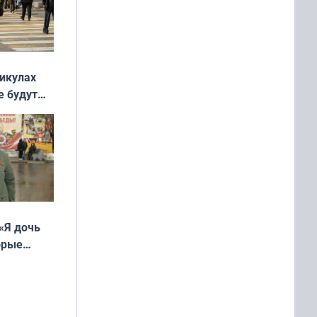
никулах
е будут
«Я дочь
орые
ть Север»