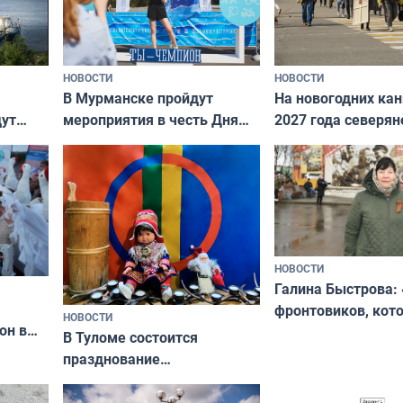
НОВОСТИ
НОВОСТИ
В Мурманске пройдут
На новогодних ка
дут
мероприятия в честь Дня
2027 года северян
ходные
физкультурника
отдыхать 11 дней
НОВОСТИ
Галина Быстрова: 
фронтовиков, кот
НОВОСТИ
он в
приехали осваива
В Туломе состоится
празднование
Международного дня
коренных народов мира