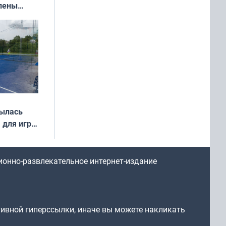
влены
иваля
года
рылась
 для игры
ионно-развлекательное интернет-издание
тивной гиперссылки, иначе вы можете накликать