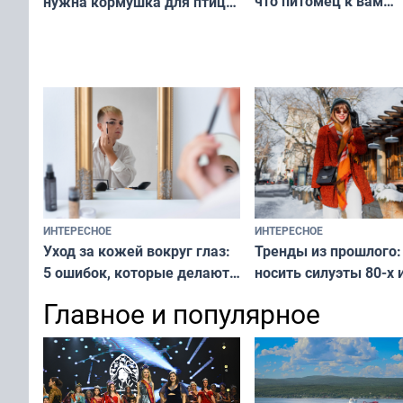
что питомец к вам
нужна кормушка для птиц
не равнодушен — про
за окном — простое
вашу с ним связь
решение от скуки и стресса
у питомца
ИНТЕРЕСНОЕ
ИНТЕРЕСНОЕ
Тренды из прошлого:
Уход за кожей вокруг глаз:
носить силуэты 80-х и
5 ошибок, которые делают
х — как выглядеть
все — как исправить
Главное и популярное
современно и стильн
и вернуть свежий взгляд
переплат
без дорогих средств