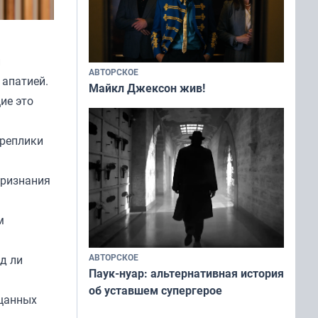
й
АВТОРСКОЕ
 апатией.
Майкл Джексон жив!
ие это
 реплики
признания
м
АВТОРСКОЕ
д ли
Паук-нуар: альтернативная история
об уставшем супергерое
ещанных