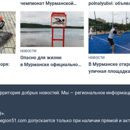
чемпионат Мурманской
polnalyubvi: объя
области по футболу остался
хедлайнеры фест
незамеченным
«Имандра» в 2026 
НОВОСТИ
Опасно для жизни:
НОВОСТИ
оря:
В Мурманске отк
в Мурманске официально
уличная площадка
запретили купаться
еи
в падел
в городских водоёмах
территория добрых новостей. Мы — региональное информац
8+.
gion51.com допускается только при наличии прямой и ак