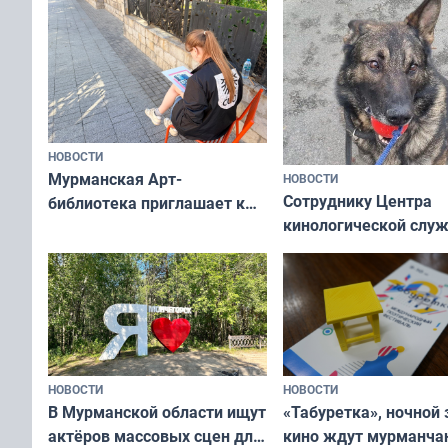
НОВОСТИ
Мурманская Арт-
НОВОСТИ
Сотруднику Центра
библиотека приглашает к
кинологической слу
сотрудничеству художников
ищут новый дом
и фотографов
НОВОСТИ
НОВОСТИ
В Мурманской области ищут
«Табуретка», ночной 
актёров массовых сцен для
кино ждут мурманчан