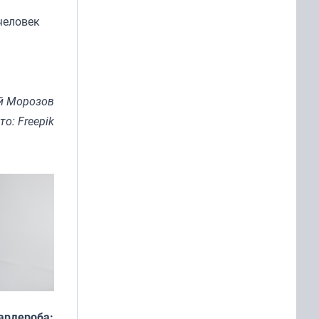
человек
й Морозов
то: Freepik
ардероба: