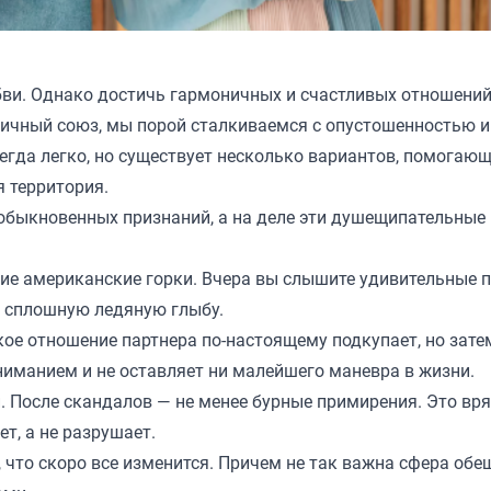
бви. Однако достичь гармоничных и счастливых отношени
ничный союз, мы порой сталкиваемся с опустошенностью и
егда легко, но существует несколько вариантов, помогающ
 территория
.
еобыкновенных признаний, а на деле эти душещипательные
е американские горки. Вчера вы слышите удивительные 
т сплошную ледяную глыбу.
кое отношение партнера по-настоящему подкупает, но зате
ниманием и не оставляет ни малейшего маневра в жизни.
. После скандалов — не менее бурные примирения. Это вря
т, а не разрушает.
 что скоро все изменится. Причем не так важна сфера об