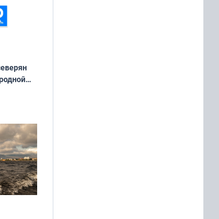
северян
 родной
екта
»