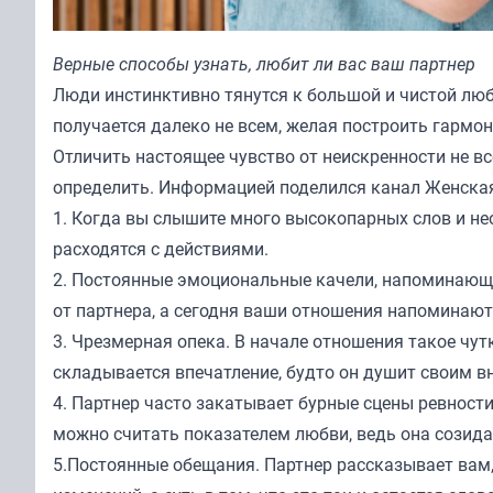
Верные способы узнать, любит ли вас ваш партнер
Люди инстинктивно тянутся к большой и чистой лю
получается далеко не всем, желая построить гармо
Отличить настоящее чувство от неискренности не вс
определить. Информацией поделился канал
Женская
1. Когда вы слышите много высокопарных слов и н
расходятся с действиями.
2. Постоянные эмоциональные качели, напоминающи
от партнера, а сегодня ваши отношения напоминаю
3. Чрезмерная опека. В начале отношения такое чут
складывается впечатление, будто он душит своим в
4. Партнер часто закатывает бурные сцены ревности
можно считать показателем любви, ведь она созидае
5.Постоянные обещания. Партнер рассказывает вам,