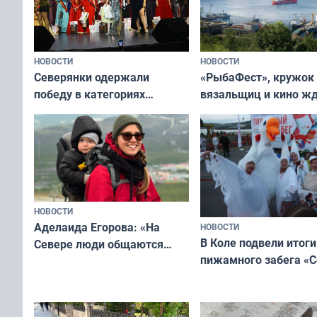
НОВОСТИ
НОВОСТИ
«РыбаФест», кружок
Северянки одержали
вязальщиц и кино ж
победу в категориях
мурманчан в эти вы
всероссийского конкурса
«Мисс и Миссис Великая
Русь»
НОВОСТИ
Аделаида Егорова: «На
НОВОСТИ
В Коле подвели итоги
Севере люди общаются
пижамного забега «С
не потому, что это выгодно,
Олимпийскую ночь»
а потому что
ты им интересен»