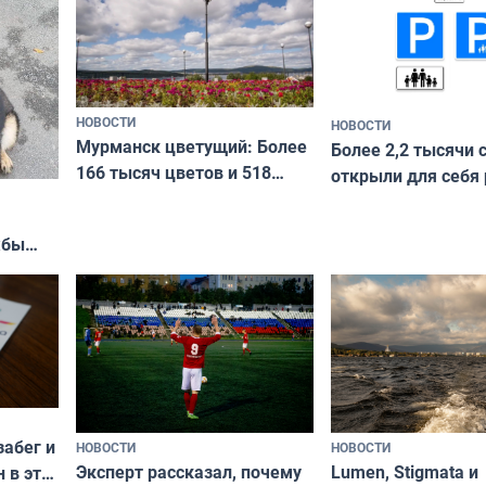
НОВОСТИ
НОВОСТИ
Мурманск цветущий: Более
Более 2,2 тысячи 
166 тысяч цветов и 518
открыли для себя
вазонов
край в рамках про
«Туризм для своих
жбы
забег и
НОВОСТИ
НОВОСТИ
Эксперт рассказал, почему
Lumen, Stigmata и
 в эти