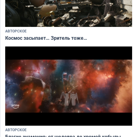
АВТОРСКОЕ
Космос засыпает… Зритель тоже…
АВТОРСКОЕ
Благие знамения: от шедевра до хромой кобылы