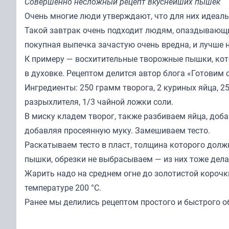
Совершенно несложный рецепт вкуснейших пышек
Очень многие люди утверждают, что для них идеаль
Такой завтрак очень подходит людям, опаздывающим
покупная выпечка зачастую очень вредна, и лучше н
К примеру — восхитительные творожные пышки, кото
в духовке. Рецептом делится автор блога
«Готовим 
Ингредиенты: 250 грамм творога, 2 куриных яйца, 2
разрыхлителя, 1/3 чайной ложки соли.
В миску кладем творог, также разбиваем яйца, доба
добавляя просеянную муку. Замешиваем тесто.
Раскатываем тесто в пласт, толщина которого дол
пышки, обрезки не выбрасываем — из них тоже дел
Жарить надо на среднем огне до золотистой корочки
температуре 200 °C.
Ранее мы делились рецептом
простого и быстрого о