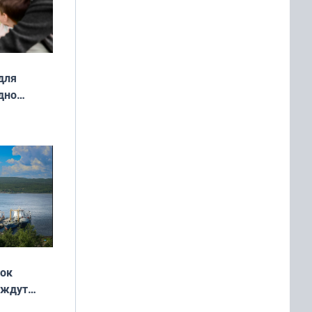
для
дно
ок —
ять
 и без
жок
 ждут
выходные