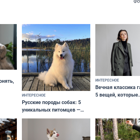
Фо
ИНТЕРЕСНОЕ
онять,
Вечная классика г
5 вещей, которые
ИНТЕРЕСНОЕ
верьте
Русские породы собак: 5
не выходят из мо
уникальных питомцев —
выглядеть стильн
национальные сокровища
и актуально в люб
с удивительной историей
и характером