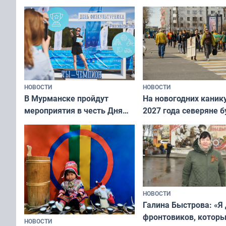
мурманском океанариуме
рассказали о состоянии
тюленей
НОВОСТИ
НОВОСТИ
В Мурманске пройдут
На новогодних каник
мероприятия в честь Дня
2027 года северяне б
физкультурника
отдыхать 11 дней
НОВОСТИ
Галина Быстрова: «Я
фронтовиков, котор
НОВОСТИ