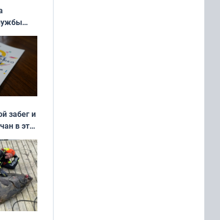
а
службы
ой забег и
чан в эти