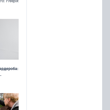
то: Freepik
ардероба:
ды — как
о
ой сезон