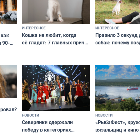
ИНТЕРЕСНОЕ
ИНТЕРЕСНОЕ
Кошка не любит, когда
Правило 3 секунд 
 как
её гладят: 7 главных причин
собак: почему поз
 90-
и как исправить — как найти
ругать за проступ
подход даже к самому
научитесь объясн
о без
независимому питомцу
питомцу всё сразу
криков
провал?
НОВОСТИ
НОВОСТИ
«РыбаФест», кру
Северянки одержали
вязальщиц и кино
победу в категориях
мурманчан в эти 
всероссийского конкурса