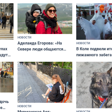
«Мисс и Миссис Великая
Русь»
НОВОСТИ
Аделаида Егорова: «На
НОВОСТИ
В Коле подвели ит
улах
Севере люди общаются
пижамного забега
удут
не потому, что это выгодно,
Олимпийскую ноч
а потому что
ты им интересен»
 дочь
НОВОСТИ
ые
Мурманская Арт-
НОВОСТИ