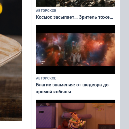
АВТОРСКОЕ
Космос засыпает… Зритель тоже…
АВТОРСКОЕ
Благие знамения: от шедевра до
хромой кобылы