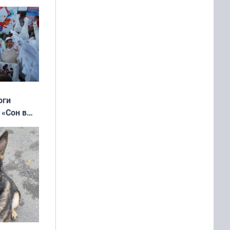
оги
 «Сон в
ь»