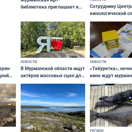
Север»
Сотруднику Центр
библиотека приглашает к
кинологической 
сотрудничеству художников
ищут новый дом
и фотографов
НОВОСТИ
НОВОСТИ
В Мурманской области ищут
ерян
«Табуретка», ночн
актёров массовых сцен для
дной
кино ждут мурман
съёмок в
та
выходные
короткометражном фильме
РЕГИОН