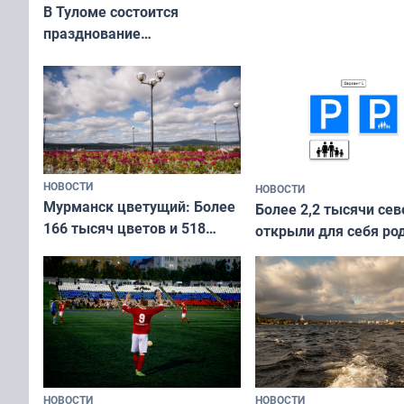
приехали осваивать 
В Туломе состоится
празднование
Международного дня
коренных народов мира
НОВОСТИ
НОВОСТИ
Мурманск цветущий: Более
Более 2,2 тысячи сев
166 тысяч цветов и 518
открыли для себя ро
вазонов
край в рамках проек
«Туризм для своих»
НОВОСТИ
НОВОСТИ