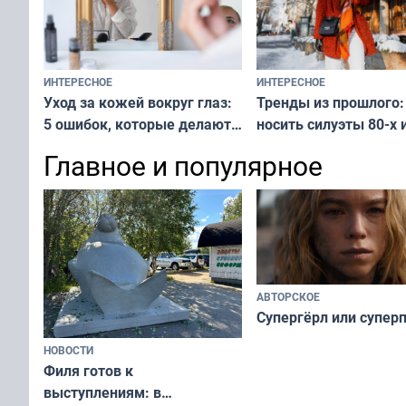
ИНТЕРЕСНОЕ
ИНТЕРЕСНОЕ
Тренды из прошлого:
Уход за кожей вокруг глаз:
носить силуэты 80-х и
5 ошибок, которые делают
х — как выглядеть
все — как исправить
Главное и популярное
современно и стильн
и вернуть свежий взгляд
переплат
без дорогих средств
АВТОРСКОЕ
Супергёрл или супер
НОВОСТИ
Филя готов к
выступлениям: в