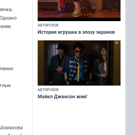
печка.
 Однако
АВТОРСКОЕ
знее.
История игрушек в эпоху экранов
епенно
углые
АВТОРСКОЕ
Майкл Джексон жив!
 Шомахова