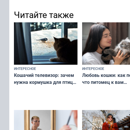
Читайте также
ИНТЕРЕСНОЕ
ИНТЕРЕСНОЕ
Любовь кошки: как п
Кошачий телевизор: зачем
что питомец к вам
нужна кормушка для птиц
не равнодушен — про
за окном — простое
вашу с ним связь
решение от скуки и стресса
у питомца