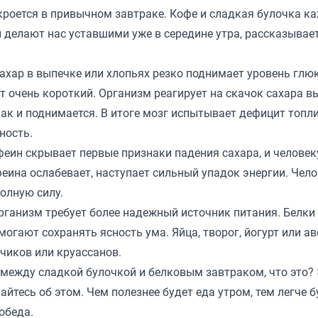
 кроется в привычном завтраке. Кофе и сладкая булочка к
 делают нас уставшими уже в середине утра, рассказывае
ахар в выпечке или хлопьях резко поднимает уровень глю
кт очень короткий. Организм реагирует на скачок сахара 
как и поднимается. В итоге мозг испытывает дефицит топли
ность.
феин скрывает первые признаки падения сахара, и человек
офеина ослабевает, наступает сильный упадок энергии. Чел
полную силу.
Организм требует более надежный источник питания. Белки
огают сохранять ясность ума. Яйца, творог, йогурт или а
чиков или круассанов.
 между сладкой булочкой и белковым завтраком, что это?
тесь об этом. Чем полезнее будет еда утром, тем легче б
обеда.