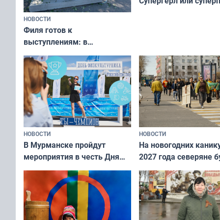
Супергёрл или супер
НОВОСТИ
Филя готов к
выступлениям: в
мурманском океанариуме
рассказали о состоянии
тюленей
НОВОСТИ
НОВОСТИ
В Мурманске пройдут
На новогодних каник
мероприятия в честь Дня
2027 года северяне б
физкультурника
отдыхать 11 дней