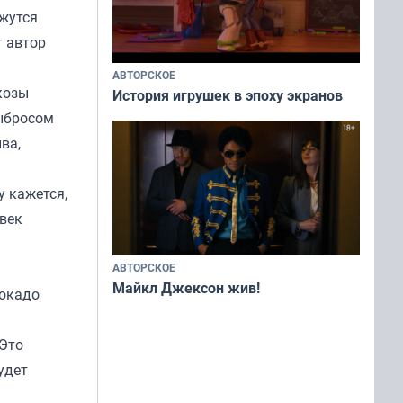
ажутся
т автор
АВТОРСКОЕ
козы
История игрушек в эпоху экранов
выбросом
ва,
у кажется,
овек
АВТОРСКОЕ
Майкл Джексон жив!
вокадо
 Это
удет