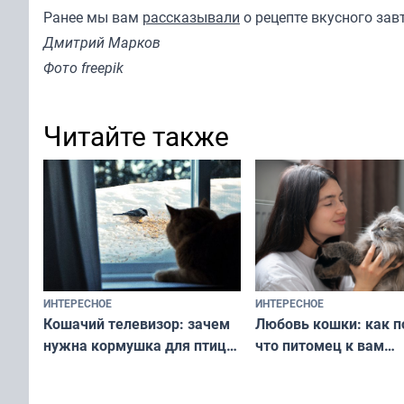
Ранее мы вам
рассказывали
о рецепте вкусного зав
Дмитрий Марков
Фото freepik
Читайте также
ИНТЕРЕСНОЕ
ИНТЕРЕСНОЕ
Любовь кошки: как п
Кошачий телевизор: зачем
что питомец к вам
нужна кормушка для птиц
не равнодушен — про
за окном — простое
вашу с ним связь
решение от скуки и стресса