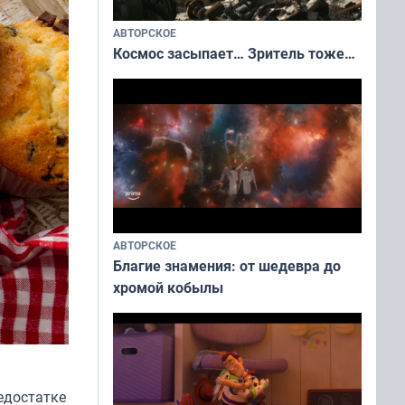
АВТОРСКОЕ
Космос засыпает… Зритель тоже…
АВТОРСКОЕ
Благие знамения: от шедевра до
хромой кобылы
недостатке