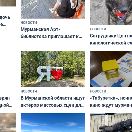
 дочь
НОВОСТИ
ые
Мурманская Арт-
НОВОСТИ
Север»
Сотруднику Центр
библиотека приглашает к
кинологической 
сотрудничеству художников
ищут новый дом
и фотографов
НОВОСТИ
НОВОСТИ
В Мурманской области ищут
ерян
«Табуретка», ночн
актёров массовых сцен для
дной
кино ждут мурман
съёмок в
та
выходные
короткометражном фильме