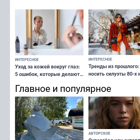
у питомца
ИНТЕРЕСНОЕ
ИНТЕРЕСНОЕ
Тренды из прошлого:
Уход за кожей вокруг глаз:
носить силуэты 80-х и
5 ошибок, которые делают
х — как выглядеть
все — как исправить
Главное и популярное
современно и стильн
и вернуть свежий взгляд
переплат
без дорогих средств
АВТОРСКОЕ