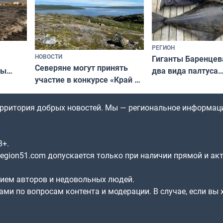
РЕГИОН
НОВОСТИ
Гиганты Баренцев
Северяне могут принять
два вида палтуса
ны
участие в конкурсе «Край у
и их рекордные т
ля
северной границы: фотогид
да
по Печенгскому округу»
территория добрых новостей. Мы — региональное информац
8+.
gion51.com допускается только при наличии прямой и ак
нием авторов и недовольных людей.
ами по вопросам контента и модерации. В случае, если вы