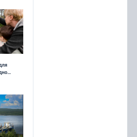
о
ой сезон
для
дно
ок —
ять
 и без