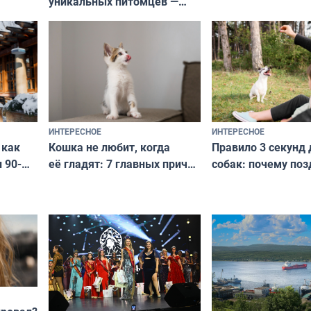
уникальных питомцев —
выглядеть стильн
национальные сокровища
и актуально в люб
с удивительной историей
и характером
ИНТЕРЕСНОЕ
ИНТЕРЕСНОЕ
Кошка не любит, когда
Правило 3 секунд 
 как
её гладят: 7 главных причин
собак: почему поз
 90-
и как исправить — как найти
ругать за проступ
подход даже к самому
научитесь объясн
о без
независимому питомцу
питомцу всё сразу
криков