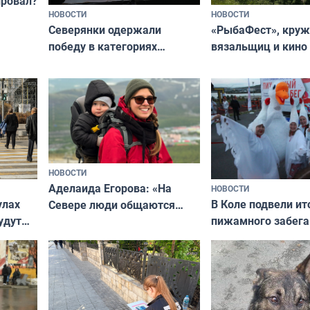
провал?
НОВОСТИ
НОВОСТИ
«РыбаФест», кру
Северянки одержали
вязальщиц и кино
победу в категориях
мурманчан в эти 
всероссийского конкурса
«Мисс и Миссис Великая
Русь»
НОВОСТИ
Аделаида Егорова: «На
НОВОСТИ
В Коле подвели ит
улах
Севере люди общаются
пижамного забега
удут
не потому, что это выгодно,
Олимпийскую ноч
а потому что
ты им интересен»