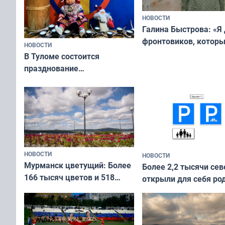
НОВОСТИ
Галина Быстрова: «Я
фронтовиков, котор
НОВОСТИ
приехали осваивать 
В Туломе состоится
празднование
Международного дня
коренных народов мира
НОВОСТИ
НОВОСТИ
Мурманск цветущий: Более
Более 2,2 тысячи сев
166 тысяч цветов и 518
открыли для себя ро
вазонов
край в рамках проек
«Туризм для своих»