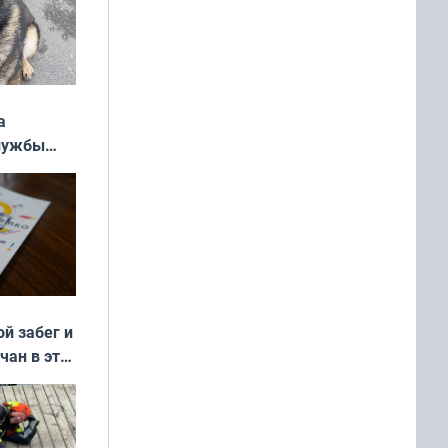
а
службы
ой забег и
чан в эти