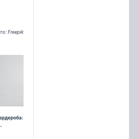
то: Freepik
ардероба:
ды — как