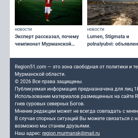
НОВОСТИ
НОВОСТИ
Эксперт рассказал, почему
Lumen, Stigmata и
чемпионат Мурманской
polnalyubvi: объявле
области по футболу остался
хедлайнеры фестива
незамеченным
«Имандра» в 2026 го
Region51.com — это зона свободная от политики и 
Мурманской области.
© 2026 Все права защищены.
Публикуемая информация предназначена для лиц 1
Использование материалов размещенных на сайте Re
гнев суровых северных Богов.
Мнение редакции может не всегда совпадать с мне
В случае спорных ситуаций Вы можете связаться с н
возможно мы станем друзьями.
Наш адрес:
region.murmansk@mail.ru