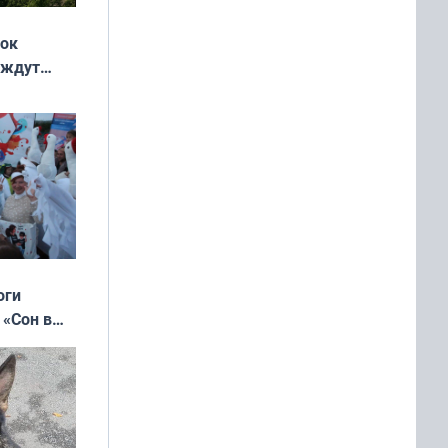
жок
 ждут
выходные
оги
 «Сон в
ь»