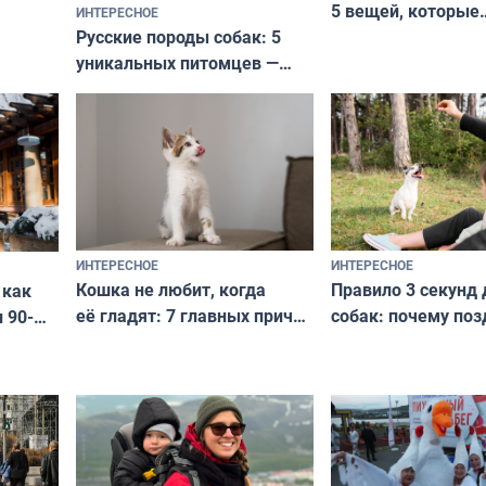
5 вещей, которые
ИНТЕРЕСНОЕ
верьте
Русские породы собак: 5
не выходят из мо
уникальных питомцев —
выглядеть стильн
национальные сокровища
и актуально в люб
с удивительной историей
и характером
ИНТЕРЕСНОЕ
ИНТЕРЕСНОЕ
Кошка не любит, когда
Правило 3 секунд 
 как
её гладят: 7 главных причин
собак: почему поз
 90-
и как исправить — как найти
ругать за проступ
подход даже к самому
научитесь объясн
о без
независимому питомцу
питомцу всё сразу
криков