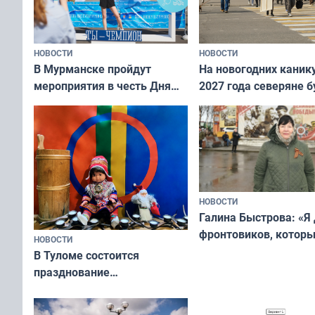
НОВОСТИ
НОВОСТИ
В Мурманске пройдут
На новогодних каник
мероприятия в честь Дня
2027 года северяне б
физкультурника
отдыхать 11 дней
НОВОСТИ
Галина Быстрова: «Я
фронтовиков, котор
НОВОСТИ
приехали осваивать 
В Туломе состоится
празднование
Международного дня
коренных народов мира