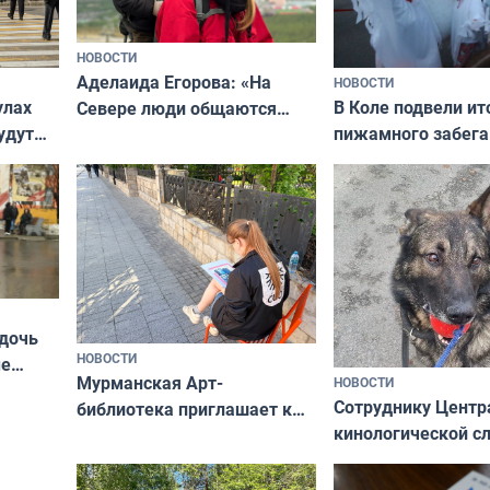
НОВОСТИ
Аделаида Егорова: «На
НОВОСТИ
В Коле подвели ит
улах
Севере люди общаются
пижамного забега
удут
не потому, что это выгодно,
Олимпийскую ноч
а потому что
ты им интересен»
 дочь
НОВОСТИ
ые
Мурманская Арт-
НОВОСТИ
Север»
Сотруднику Центр
библиотека приглашает к
кинологической 
сотрудничеству художников
ищут новый дом
и фотографов