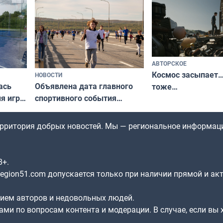
по Печенгскому округу»
АВТОРСКОЕ
Космос засыпает…
НОВОСТИ
ась
Объявлена дата главного
тоже…
ля игры
спортивного события
Заполярья: как зарождался
фестиваль «Гольфстрим»
территория добрых новостей. Мы — региональное информац
8+.
gion51.com допускается только при наличии прямой и ак
нием авторов и недовольных людей.
ами по вопросам контента и модерации. В случае, если вы