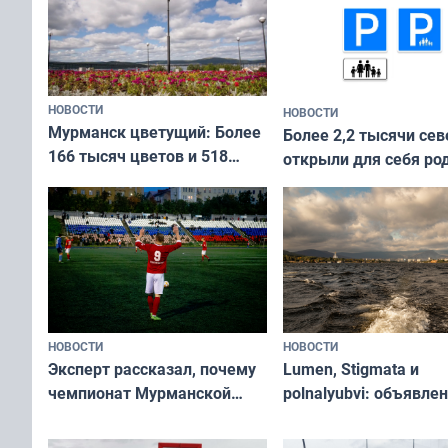
НОВОСТИ
НОВОСТИ
Мурманск цветущий: Более
Более 2,2 тысячи сев
166 тысяч цветов и 518
открыли для себя ро
вазонов
край в рамках проек
«Туризм для своих»
НОВОСТИ
НОВОСТИ
Эксперт рассказал, почему
Lumen, Stigmata и
чемпионат Мурманской
polnalyubvi: объявле
области по футболу остался
хедлайнеры фестива
незамеченным
«Имандра» в 2026 го