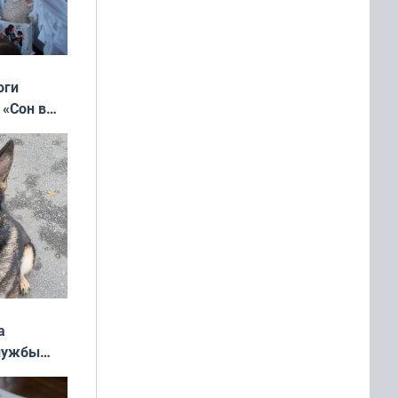
оги
 «Сон в
ь»
а
службы