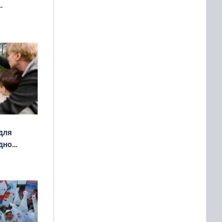
ды — как
о
ой сезон
для
дно
ок —
ять
 и без