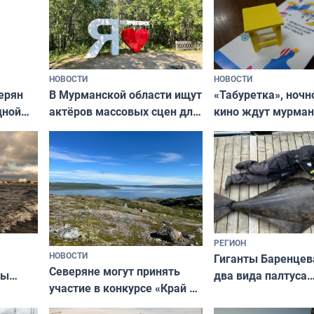
НОВОСТИ
НОВОСТИ
В Мурманской области ищут
ерян
«Табуретка», ночн
актёров массовых сцен для
дной
кино ждут мурман
съёмок в
та
выходные
короткометражном фильме
РЕГИОН
НОВОСТИ
Гиганты Баренцев
Северяне могут принять
два вида палтуса
ны
участие в конкурсе «Край у
и их рекордные т
ля
северной границы: фотогид
да