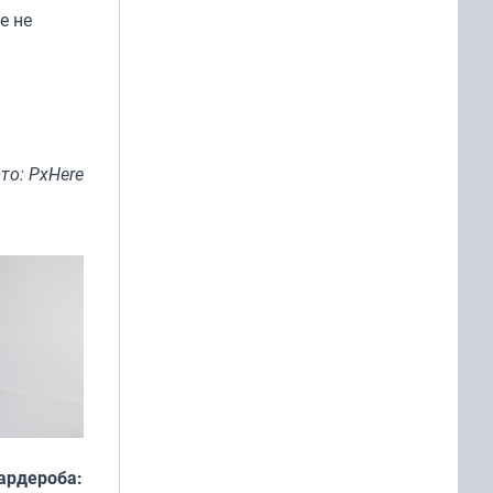
е не
то: PxHere
ардероба: