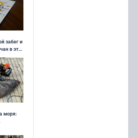
ой забег и
чан в эти
а моря:
рофеи