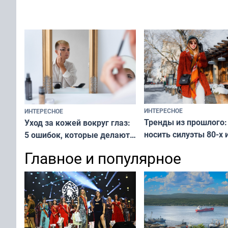
вашу с ним связь
решение от скуки и стресса
у питомца
ИНТЕРЕСНОЕ
ИНТЕРЕСНОЕ
Тренды из прошлого:
Уход за кожей вокруг глаз:
носить силуэты 80-х и
5 ошибок, которые делают
х — как выглядеть
все — как исправить
Главное и популярное
современно и стильн
и вернуть свежий взгляд
переплат
без дорогих средств