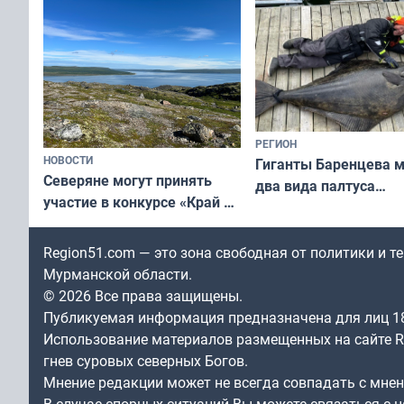
РЕГИОН
НОВОСТИ
Гиганты Баренцева м
Северяне могут принять
два вида палтуса
участие в конкурсе «Край у
и их рекордные троф
северной границы: фотогид
по Печенгскому округу»
Region51.com — это зона свободная от политики и 
Мурманской области.
© 2026 Все права защищены.
Публикуемая информация предназначена для лиц 1
Использование материалов размещенных на сайте Re
гнев суровых северных Богов.
Мнение редакции может не всегда совпадать с мне