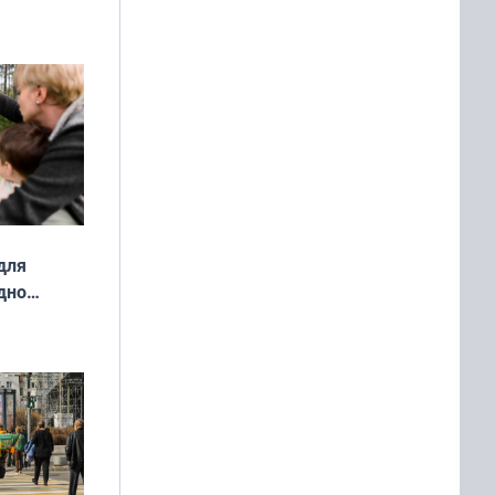
ды — как
о
ой сезон
для
дно
ок —
ять
 и без