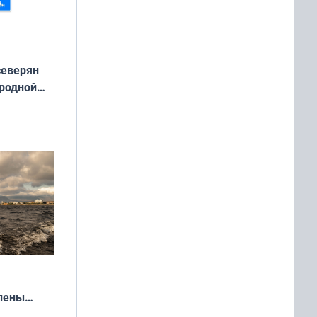
северян
 родной
екта
»
влены
иваля