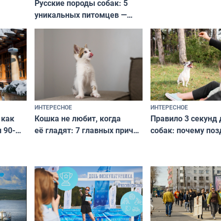
Русские породы собак: 5
не выходят из мо
уникальных питомцев —
выглядеть стильн
национальные сокровища
и актуально в люб
с удивительной историей
и характером
ИНТЕРЕСНОЕ
ИНТЕРЕСНОЕ
Кошка не любит, когда
Правило 3 секунд 
 как
её гладят: 7 главных причин
собак: почему поз
 90-
и как исправить — как найти
ругать за проступ
подход даже к самому
научитесь объясн
о без
независимому питомцу
питомцу всё сразу
криков