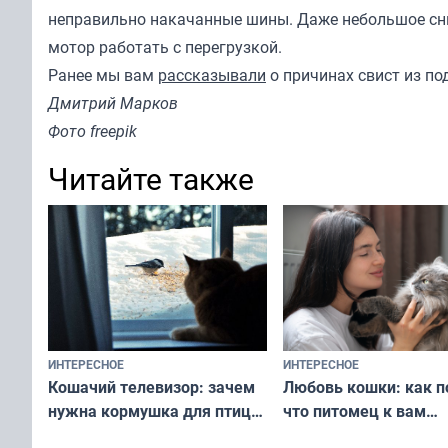
неправильно накачанные шины. Даже небольшое сн
мотор работать с перегрузкой.
Ранее мы вам
рассказывали
о причинах свист из по
Дмитрий Марков
Фото freepik
Читайте также
ИНТЕРЕСНОЕ
ИНТЕРЕСНОЕ
Любовь кошки: как п
Кошачий телевизор: зачем
что питомец к вам
нужна кормушка для птиц
не равнодушен — про
за окном — простое