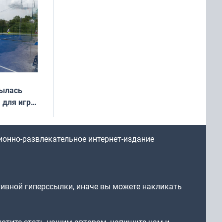
года
рылась
 для игры
ионно-развлекательное интернет-издание
тивной гиперссылки, иначе вы можете накликать