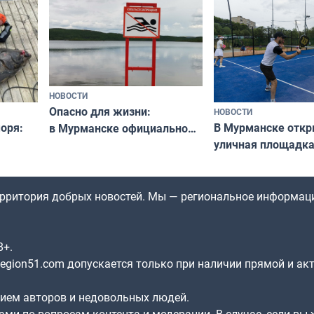
незамеченным
«Имандра» в 2026 
НОВОСТИ
Опасно для жизни:
НОВОСТИ
оря:
В Мурманске отк
в Мурманске официально
уличная площадка
запретили купаться
еи
в падел
в городских водоёмах
территория добрых новостей. Мы — региональное информац
8+.
gion51.com допускается только при наличии прямой и ак
нием авторов и недовольных людей.