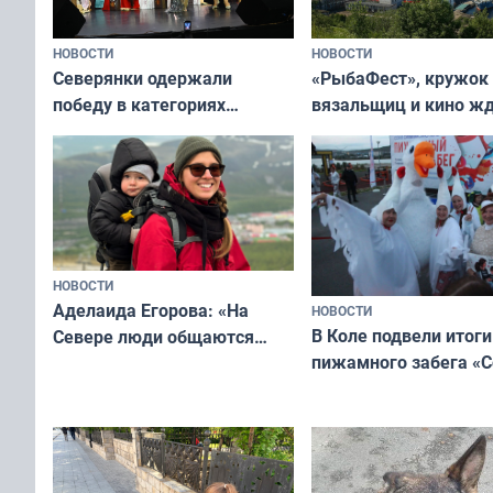
НОВОСТИ
НОВОСТИ
«РыбаФест», кружок
Северянки одержали
вязальщиц и кино ж
победу в категориях
мурманчан в эти вы
всероссийского конкурса
«Мисс и Миссис Великая
Русь»
НОВОСТИ
Аделаида Егорова: «На
НОВОСТИ
В Коле подвели итоги
Севере люди общаются
пижамного забега «С
не потому, что это выгодно,
Олимпийскую ночь»
а потому что
ты им интересен»