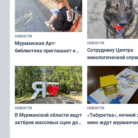
НОВОСТИ
Мурманская Арт-
НОВОСТИ
Сотруднику Центра
библиотека приглашает к
кинологической слу
сотрудничеству художников
ищут новый дом
и фотографов
НОВОСТИ
НОВОСТИ
В Мурманской области ищут
«Табуретка», ночной 
актёров массовых сцен для
кино ждут мурманчан
съёмок в
выходные
короткометражном фильме