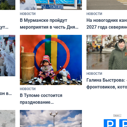
НОВОСТИ
НОВОСТИ
В Мурманске пройдут
На новогодних ка
дут
мероприятия в честь Дня
2027 года северян
ходные
физкультурника
отдыхать 11 дней
НОВОСТИ
Галина Быстрова: 
фронтовиков, кот
НОВОСТИ
он в
приехали осваива
В Туломе состоится
празднование
Международного дня
коренных народов мира