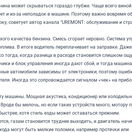
чина может скрываться гораздо глубже. Чаще всего виной
тет и из-за неполадок в машине. Поэтому важно вовремя 
рку, советует автор канала
"UREMONT: обслуживание и стр
хого качества бензина. Смесь сгорает неровно. Система у
плива. В итоге водитель переплачивает на заправке. Даже
ко тогда, когда разница в расходе становится слишком ощ
ики и блок управления иногда дают сбой, и тогда машина
нные автомобили зависимы от электроники, поэтому ошиб
теля. Иногда это сопровождается сигналом «чек» на приб
ту машины. Мощная акустика, кондиционер или холодильн
 Вроде бы мелочь, но если таких устройств много, мотору 
 быстрее, хотя стиль езды может оставаться прежним.
ется, газам становится труднее выходить, и двигатель нач
хода могут быть мелкие поломки, например протечки или