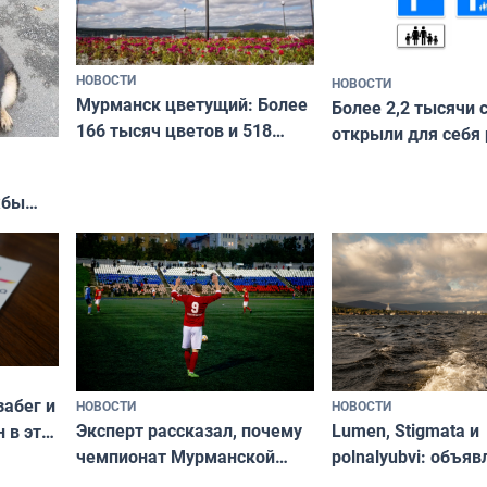
НОВОСТИ
НОВОСТИ
Мурманск цветущий: Более
Более 2,2 тысячи 
166 тысяч цветов и 518
открыли для себя
вазонов
край в рамках про
«Туризм для своих
жбы
забег и
НОВОСТИ
НОВОСТИ
Эксперт рассказал, почему
Lumen, Stigmata и
 в эти
чемпионат Мурманской
polnalyubvi: объя
области по футболу остался
хедлайнеры фест