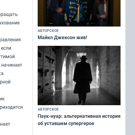
обращать
ахование
АВТОРСКОЕ
Майкл Джексон жив!
правления
 если
утимой.
 начинает
ка
орной
ик
приходится
АВТОРСКОЕ
Паук-нуар: альтернативная история
об уставшем супергерое
инает