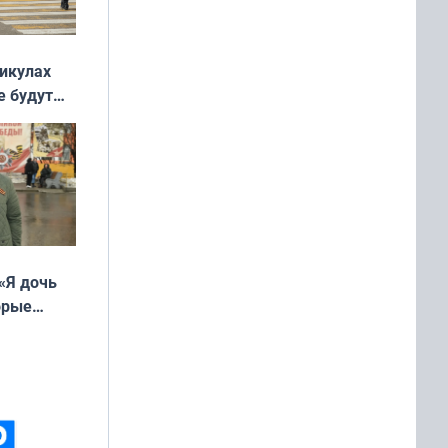
никулах
е будут
«Я дочь
орые
ть Север»