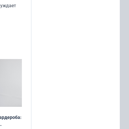
нуждает
ардероба: