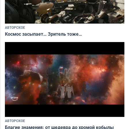
АВТОРСКОЕ
Космос засыпает… Зритель тоже…
АВТОРСКОЕ
Благие знамения: от шедевра до хромой кобылы