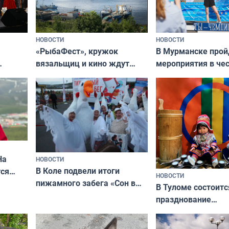
НОВОСТИ
НОВОСТИ
«РыбаФест», кружок
В Мурманске прой
вязальщиц и кино ждут
мероприятия в че
мурманчан в эти выходные
урса
физкультурника
кая
На
НОВОСТИ
В Коле подвели итоги
ся
НОВОСТИ
пижамного забега «Сон в
годно,
В Туломе состоитс
Олимпийскую ночь»
празднование
Международного 
коренных народов