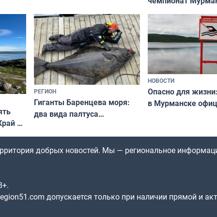
чемпионат Мурма
выходные
области по футбол
фильме
незамеченным
НОВОСТИ
Опасно для жизни
РЕГИОН
Гиганты Баренцева моря:
в Мурманске офи
ять
два вида палтуса
запретили купать
Край у
и их рекордные трофеи
в городских водоё
отогид
гу»
территория добрых новостей. Мы — региональное информац
8+.
gion51.com допускается только при наличии прямой и ак