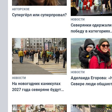
АВТОРСКОЕ
Супергёрл или суперпровал?
НОВОСТИ
Северянки одержали
победу в категориях
всероссийского конк
«Мисс и Миссис Вели
Русь»
НОВОСТИ
Аделаида Егорова: «
НОВОСТИ
На новогодних каникулах
Севере люди общают
2027 года северяне будут
не потому, что это вы
отдыхать 11 дней
а потому что
ты им интересен»