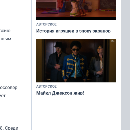
АВТОРСКОЕ
оссию
История игрушек в эпоху экранов
новым
АВТОРСКОЕ
россовер
Майкл Джексон жив!
ует
8. Среди