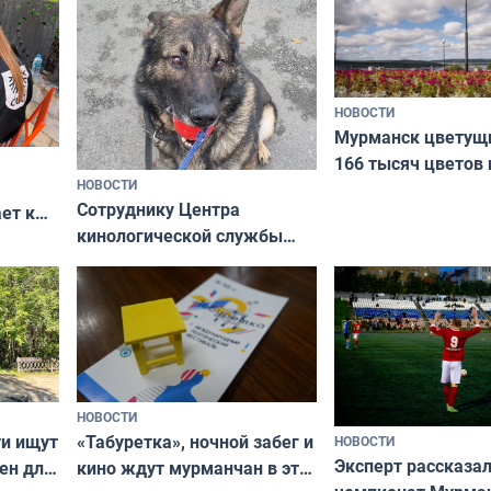
НОВОСТИ
Мурманск цветущи
166 тысяч цветов 
НОВОСТИ
вазонов
Сотруднику Центра
ет к
кинологической службы
ожников
ищут новый дом
НОВОСТИ
ти ищут
«Табуретка», ночной забег и
НОВОСТИ
Эксперт рассказал
ен для
кино ждут мурманчан в эти