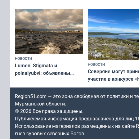
съёмок в
край в рамках проекта
короткометражном 
«Туризм для своих»
НОВОСТИ
НОВОСТИ
Lumen, Stigmata и
Северяне могут прин
polnalyubvi: объявлены
участие в конкурсе «
хедлайнеры фестиваля
северной границы: ф
«Имандра» в 2026 года
по Печенгскому окру
Region51.com — это зона свободная от политики и 
Мурманской области.
© 2026 Все права защищены.
Публикуемая информация предназначена для лиц 1
Использование материалов размещенных на сайте Re
гнев суровых северных Богов.