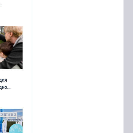
ды — как
о
ой сезон
для
дно
ок —
ять
 и без