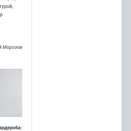
турой,
ер
й Морозов
ардероба: