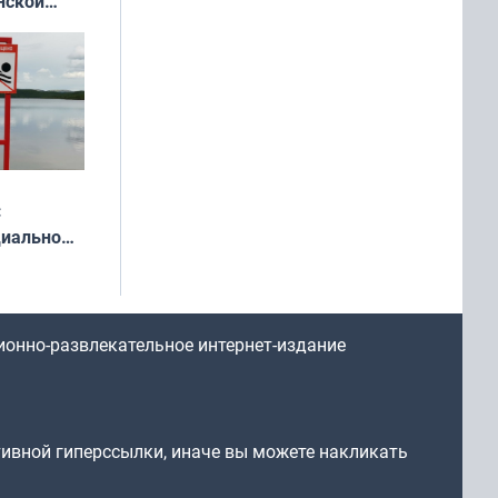
нской
у остался
:
циально
ся
мах
ионно-развлекательное интернет-издание
тивной гиперссылки, иначе вы можете накликать