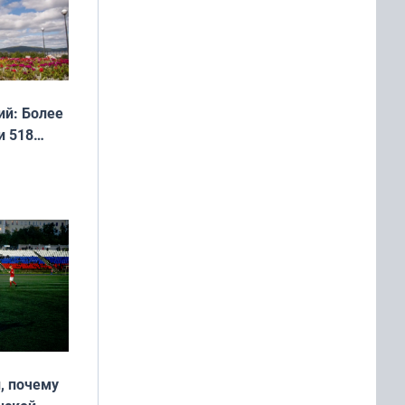
й: Более
и 518
, почему