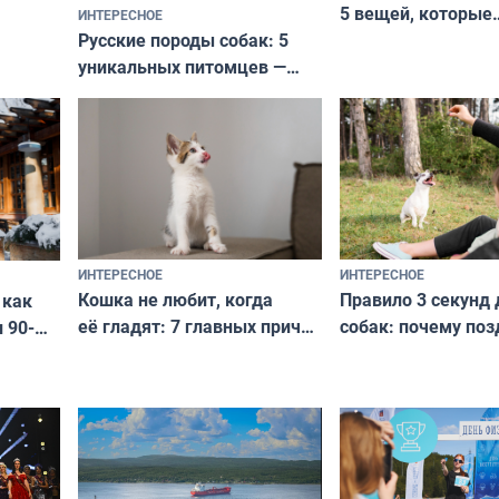
5 вещей, которые
ИНТЕРЕСНОЕ
верьте
Русские породы собак: 5
не выходят из мо
уникальных питомцев —
выглядеть стильн
национальные сокровища
и актуально в люб
с удивительной историей
и характером
ИНТЕРЕСНОЕ
ИНТЕРЕСНОЕ
Кошка не любит, когда
Правило 3 секунд 
 как
её гладят: 7 главных причин
собак: почему поз
 90-
и как исправить — как найти
ругать за проступ
подход даже к самому
научитесь объясн
о без
независимому питомцу
питомцу всё сразу
криков