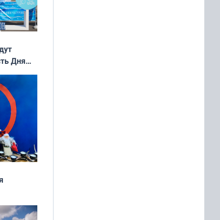
дут
сть Дня
я
дня
 мира