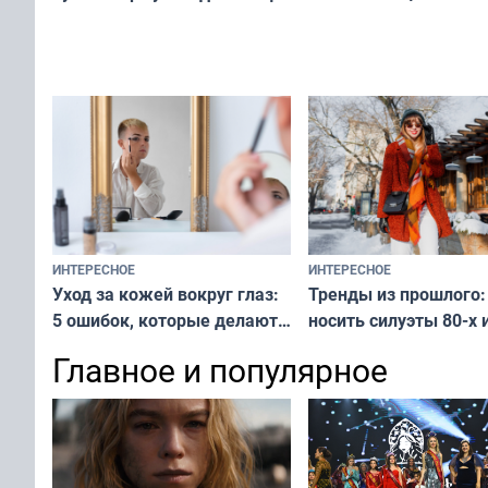
не равнодушен — про
за окном — простое
вашу с ним связь
решение от скуки и стресса
у питомца
ИНТЕРЕСНОЕ
ИНТЕРЕСНОЕ
Тренды из прошлого:
Уход за кожей вокруг глаз:
носить силуэты 80-х и
5 ошибок, которые делают
х — как выглядеть
все — как исправить
Главное и популярное
современно и стильн
и вернуть свежий взгляд
переплат
без дорогих средств