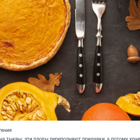
тения
а тыквы: эти плоды переполняют прилавки, а потому хоче