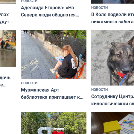
НОВОСТИ
Аделаида Егорова: «На
НОВОСТИ
В Коле подвели ит
улах
Севере люди общаются
пижамного забега
удут
не потому, что это выгодно,
Олимпийскую ноч
а потому что
ты им интересен»
 дочь
НОВОСТИ
ые
Мурманская Арт-
НОВОСТИ
Север»
Сотруднику Центр
библиотека приглашает к
кинологической 
сотрудничеству художников
ищут новый дом
и фотографов