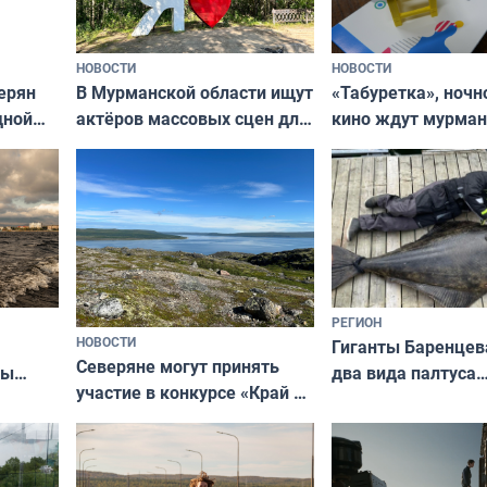
НОВОСТИ
НОВОСТИ
В Мурманской области ищут
ерян
«Табуретка», ночн
актёров массовых сцен для
дной
кино ждут мурман
съёмок в
та
выходные
короткометражном фильме
РЕГИОН
НОВОСТИ
Гиганты Баренцев
Северяне могут принять
два вида палтуса
ны
участие в конкурсе «Край у
и их рекордные т
ля
северной границы: фотогид
да
по Печенгскому округу»