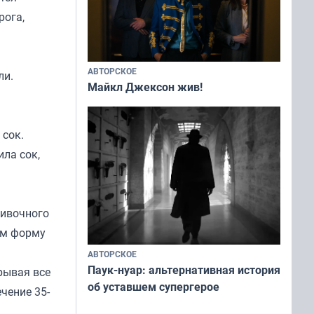
рога,
АВТОРСКОЕ
ли.
Майкл Джексон жив!
 сок.
ла сок,
ливочного
ем форму
АВТОРСКОЕ
Паук-нуар: альтернативная история
рывая все
об уставшем супергерое
чение 35-