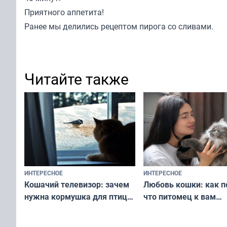
Приятного аппетита!
Ранее мы
делились
рецептом пирога со сливами.
Читайте также
ИНТЕРЕСНОЕ
ИНТЕРЕСНОЕ
Любовь кошки: как п
Кошачий телевизор: зачем
что питомец к вам
нужна кормушка для птиц
не равнодушен — про
за окном — простое
вашу с ним связь
решение от скуки и стресса