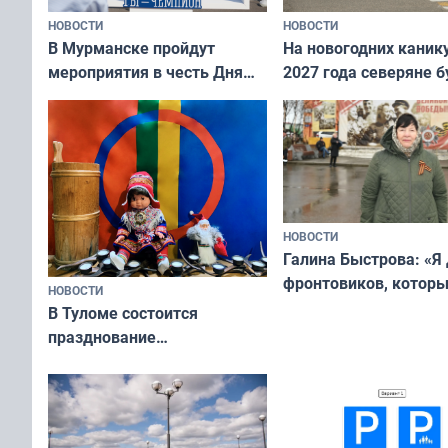
НОВОСТИ
НОВОСТИ
В Мурманске пройдут
На новогодних каник
мероприятия в честь Дня
2027 года северяне б
физкультурника
отдыхать 11 дней
НОВОСТИ
Галина Быстрова: «Я
фронтовиков, котор
НОВОСТИ
приехали осваивать 
В Туломе состоится
празднование
Международного дня
коренных народов мира