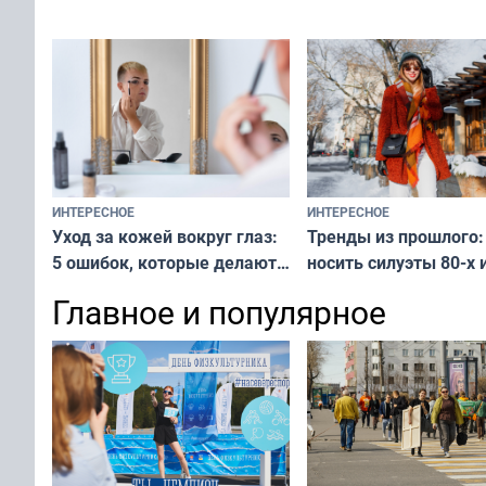
у питомца
ИНТЕРЕСНОЕ
ИНТЕРЕСНОЕ
Тренды из прошлого:
Уход за кожей вокруг глаз:
носить силуэты 80-х и
5 ошибок, которые делают
х — как выглядеть
все — как исправить
Главное и популярное
современно и стильн
и вернуть свежий взгляд
переплат
без дорогих средств