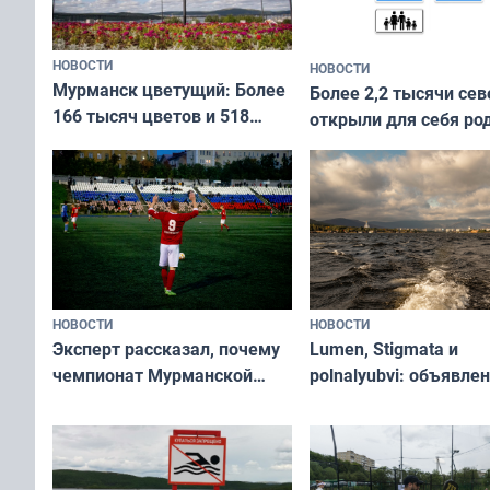
НОВОСТИ
НОВОСТИ
Мурманск цветущий: Более
Более 2,2 тысячи сев
166 тысяч цветов и 518
открыли для себя ро
вазонов
край в рамках проек
«Туризм для своих»
НОВОСТИ
НОВОСТИ
Эксперт рассказал, почему
Lumen, Stigmata и
чемпионат Мурманской
polnalyubvi: объявле
области по футболу остался
хедлайнеры фестива
незамеченным
«Имандра» в 2026 го