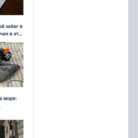
ой забег и
чан в эти
а моря:
рофеи