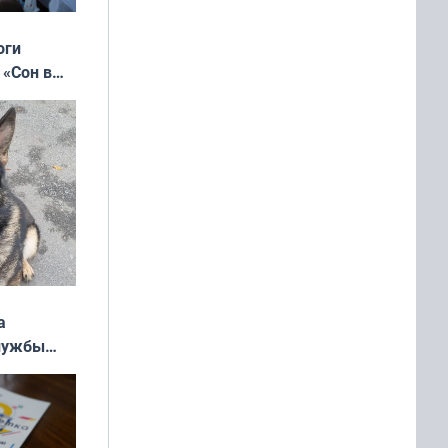
оги
 «Сон в
ь»
а
службы