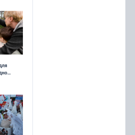
о
ой сезон
для
дно
ок —
ять
 и без