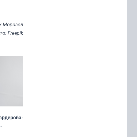
й Морозов
то: Freepik
ардероба:
ды — как