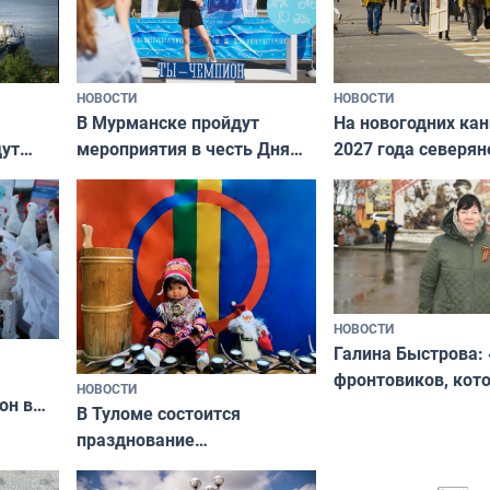
НОВОСТИ
НОВОСТИ
В Мурманске пройдут
На новогодних ка
дут
мероприятия в честь Дня
2027 года северян
ходные
физкультурника
отдыхать 11 дней
НОВОСТИ
Галина Быстрова: 
фронтовиков, кот
НОВОСТИ
он в
приехали осваива
В Туломе состоится
празднование
Международного дня