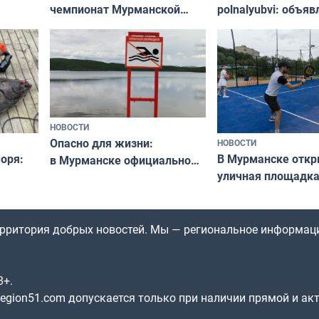
чемпионат Мурманской
polnalyubvi: объя
области по футболу остался
хедлайнеры фест
незамеченным
«Имандра» в 2026 
НОВОСТИ
Опасно для жизни:
НОВОСТИ
оря:
В Мурманске отк
в Мурманске официально
уличная площадка
запретили купаться
еи
в падел
в городских водоёмах
территория добрых новостей. Мы — региональное информац
8+.
gion51.com допускается только при наличии прямой и ак