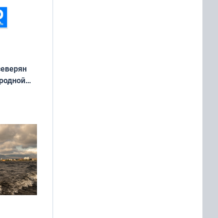
северян
 родной
екта
»