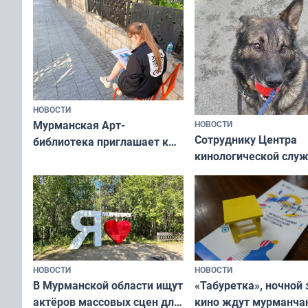
НОВОСТИ
Мурманская Арт-
НОВОСТИ
Сотруднику Центра
библиотека приглашает к
кинологической слу
сотрудничеству художников
ищут новый дом
и фотографов
НОВОСТИ
НОВОСТИ
В Мурманской области ищут
«Табуретка», ночной 
актёров массовых сцен для
кино ждут мурманчан