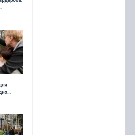
ардероба:
ды — как
о
ой сезон
для
дно
ок —
ять
 и без