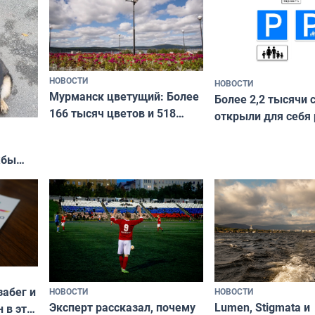
коренных народов мира
НОВОСТИ
НОВОСТИ
Мурманск цветущий: Более
Более 2,2 тысячи 
166 тысяч цветов и 518
открыли для себя
вазонов
край в рамках про
«Туризм для своих
жбы
забег и
НОВОСТИ
НОВОСТИ
Эксперт рассказал, почему
Lumen, Stigmata и
 в эти