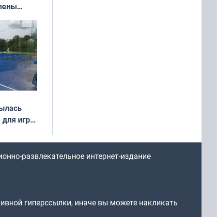
влены
иваля
года
рылась
 для игры
ионно-развлекательное интернет-издание
тивной гиперссылки, иначе вы можете накликать