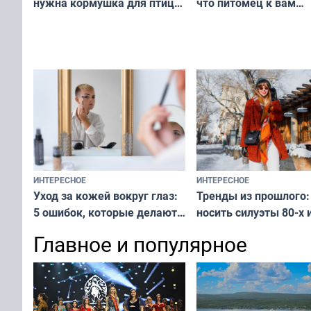
что питомец к вам
нужна кормушка для птиц
не равнодушен — про
за окном — простое
вашу с ним связь
решение от скуки и стресса
у питомца
ИНТЕРЕСНОЕ
ИНТЕРЕСНОЕ
Тренды из прошлого:
Уход за кожей вокруг глаз:
носить силуэты 80-х и
5 ошибок, которые делают
х — как выглядеть
все — как исправить
Главное и популярное
современно и стильн
и вернуть свежий взгляд
переплат
без дорогих средств