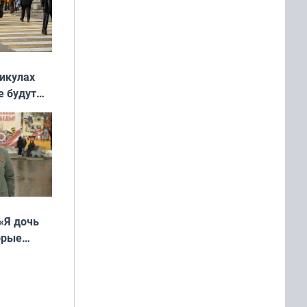
никулах
е будут
«Я дочь
орые
ть Север»