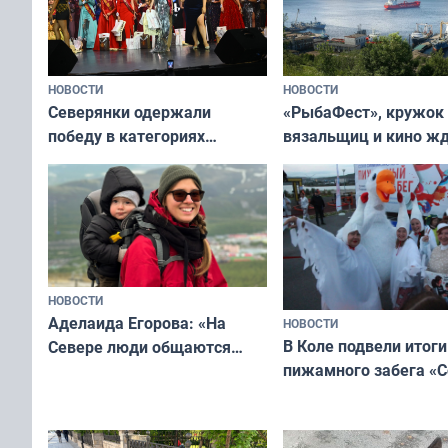
НОВОСТИ
НОВОСТИ
«РыбаФест», кружок
Северянки одержали
вязальщиц и кино ж
победу в категориях
мурманчан в эти вы
всероссийского конкурса
«Мисс и Миссис Великая
Русь»
НОВОСТИ
Аделаида Егорова: «На
НОВОСТИ
В Коле подвели итоги
Севере люди общаются
пижамного забега «С
не потому, что это выгодно,
Олимпийскую ночь»
а потому что
ты им интересен»