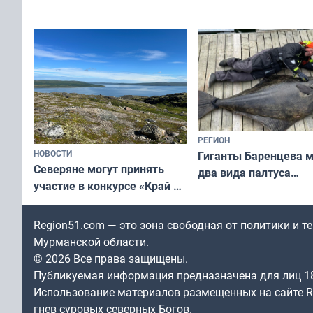
съёмок в
выходные
короткометражном фильме
РЕГИОН
НОВОСТИ
Гиганты Баренцева м
Северяне могут принять
два вида палтуса
участие в конкурсе «Край у
и их рекордные троф
северной границы: фотогид
по Печенгскому округу»
Region51.com — это зона свободная от политики и 
Мурманской области.
© 2026 Все права защищены.
Публикуемая информация предназначена для лиц 1
Использование материалов размещенных на сайте Re
гнев суровых северных Богов.