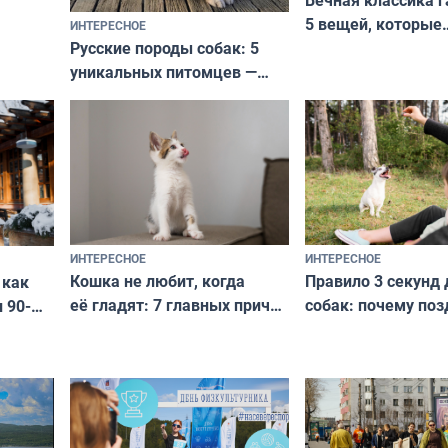
Вечная классика г
5 вещей, которые
ИНТЕРЕСНОЕ
верьте
Русские породы собак: 5
не выходят из мо
уникальных питомцев —
выглядеть стильн
национальные сокровища
и актуально в люб
с удивительной историей
и характером
ИНТЕРЕСНОЕ
ИНТЕРЕСНОЕ
Кошка не любит, когда
Правило 3 секунд 
 как
её гладят: 7 главных причин
собак: почему поз
 90-
и как исправить — как найти
ругать за проступ
подход даже к самому
научитесь объясн
о без
независимому питомцу
питомцу всё сразу
криков