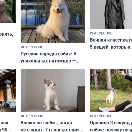
ИНТЕРЕСНОЕ
онять,
Вечная классика г
5 вещей, которые
ИНТЕРЕСНОЕ
верьте
Русские породы собак: 5
не выходят из мо
уникальных питомцев —
выглядеть стильн
национальные сокровища
и актуально в люб
с удивительной историей
и характером
ИНТЕРЕСНОЕ
ИНТЕРЕСНОЕ
Кошка не любит, когда
Правило 3 секунд 
 как
её гладят: 7 главных причин
собак: почему поз
 90-