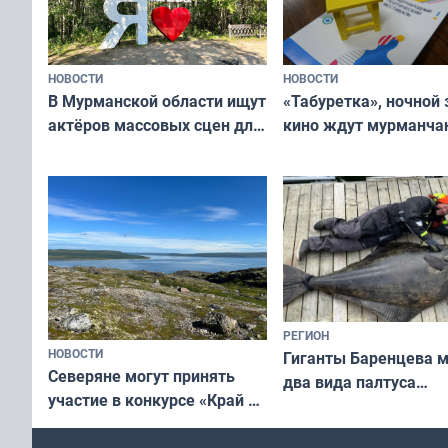
НОВОСТИ
НОВОСТИ
В Мурманской области ищут
«Табуретка», ночной 
актёров массовых сцен для
кино ждут мурманчан
съёмок в
выходные
короткометражном фильме
РЕГИОН
НОВОСТИ
Гиганты Баренцева м
Северяне могут принять
два вида палтуса
участие в конкурсе «Край у
и их рекордные троф
северной границы: фотогид