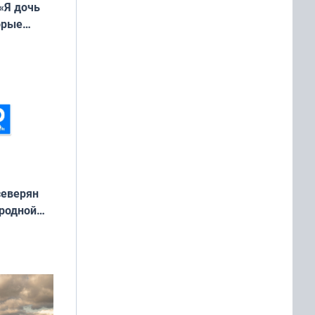
«Я дочь
орые
ть Север»
северян
 родной
екта
»