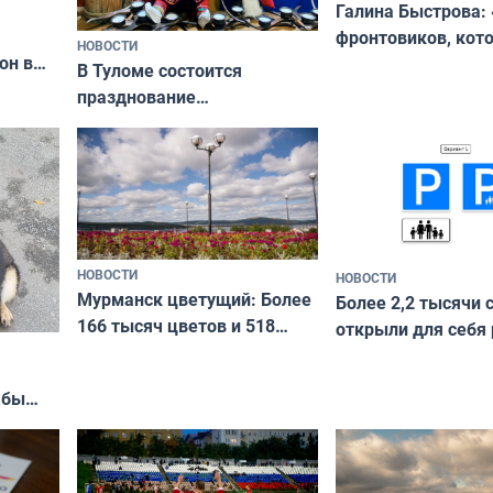
Галина Быстрова: 
фронтовиков, кот
НОВОСТИ
он в
приехали осваива
В Туломе состоится
празднование
Международного дня
коренных народов мира
НОВОСТИ
НОВОСТИ
Мурманск цветущий: Более
Более 2,2 тысячи 
166 тысяч цветов и 518
открыли для себя
вазонов
край в рамках про
«Туризм для своих
жбы