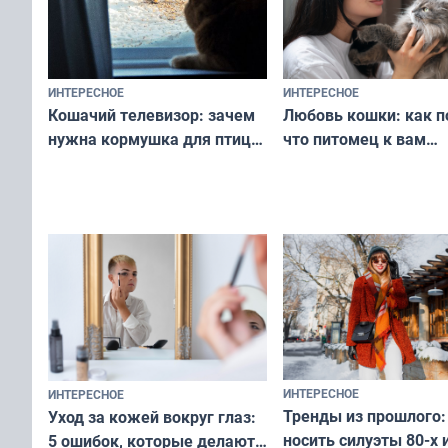
ИНТЕРЕСНОЕ
ИНТЕРЕСНОЕ
Любовь кошки: как п
Кошачий телевизор: зачем
что питомец к вам
нужна кормушка для птиц
не равнодушен — про
за окном — простое
вашу с ним связь
решение от скуки и стресса
у питомца
ИНТЕРЕСНОЕ
ИНТЕРЕСНОЕ
Тренды из прошлого:
Уход за кожей вокруг глаз:
носить силуэты 80-х и
5 ошибок, которые делают