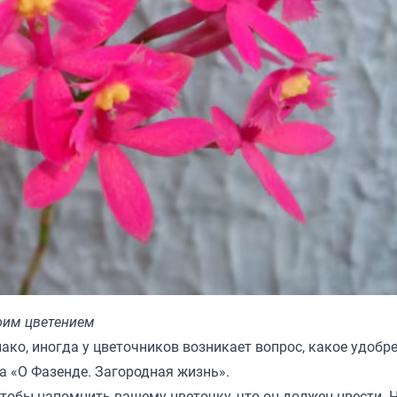
воим цветением
нако, иногда у цветочников возникает вопрос, какое удобр
а «
О Фазенде. Загородная жизнь
».
чтобы напомнить вашему цветочку, что он должен цвести. 