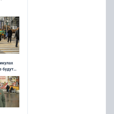
ок —
ять
 и без
никулах
е будут