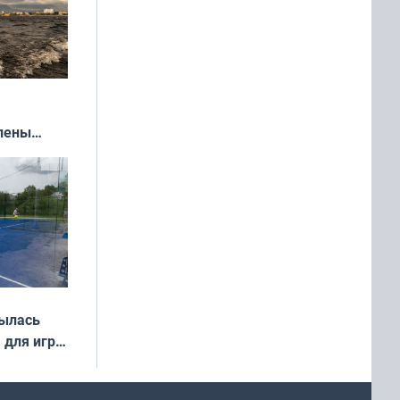
влены
иваля
года
рылась
 для игры