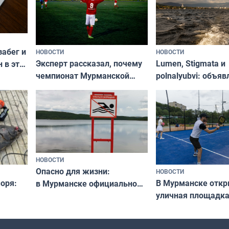
забег и
НОВОСТИ
НОВОСТИ
Эксперт рассказал, почему
Lumen, Stigmata и
 в эти
чемпионат Мурманской
polnalyubvi: объя
области по футболу остался
хедлайнеры фест
незамеченным
«Имандра» в 2026 
НОВОСТИ
Опасно для жизни:
НОВОСТИ
оря:
В Мурманске отк
в Мурманске официально
уличная площадка
запретили купаться
еи
в падел
в городских водоёмах