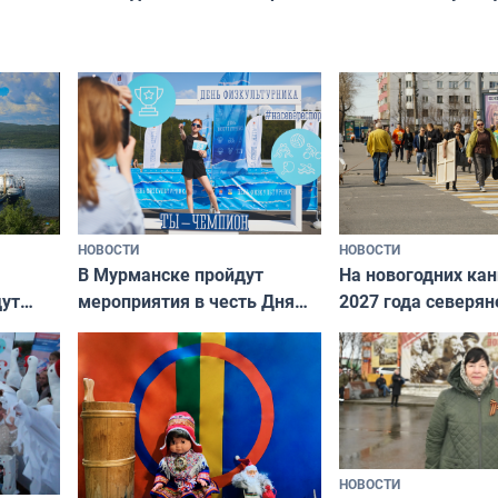
и как исправить — как найти
ругать за проступ
подход даже к самому
научитесь объясн
о без
независимому питомцу
питомцу всё сразу
криков
НОВОСТИ
НОВОСТИ
В Мурманске пройдут
На новогодних ка
дут
мероприятия в честь Дня
2027 года северян
ходные
физкультурника
отдыхать 11 дней
НОВОСТИ