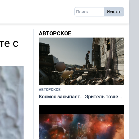
АВТОРСКОЕ
те с
АВТОРСКОЕ
Космос засыпает… Зритель тоже…