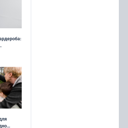
ардероба:
ды — как
о
ой сезон
для
дно