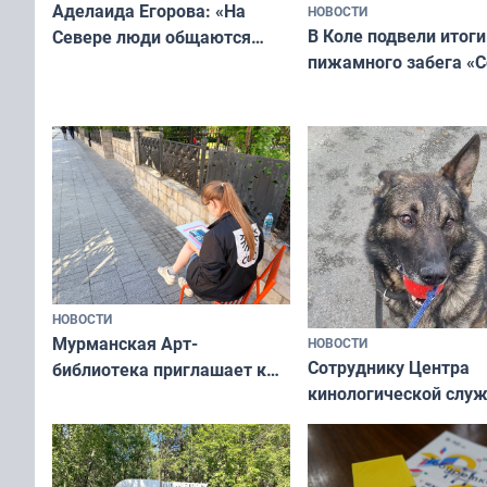
Аделаида Егорова: «На
НОВОСТИ
В Коле подвели итоги
Севере люди общаются
пижамного забега «С
не потому, что это выгодно,
Олимпийскую ночь»
а потому что
ты им интересен»
НОВОСТИ
Мурманская Арт-
НОВОСТИ
Сотруднику Центра
библиотека приглашает к
кинологической слу
сотрудничеству художников
ищут новый дом
и фотографов