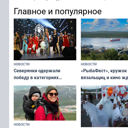
х — как выглядеть
все — как исправить
Главное и популярное
современно и стильн
и вернуть свежий взгляд
переплат
без дорогих средств
НОВОСТИ
НОВОСТИ
«РыбаФест», кружок
Северянки одержали
вязальщиц и кино ж
победу в категориях
мурманчан в эти вы
всероссийского конкурса
«Мисс и Миссис Великая
Русь»
НОВОСТИ