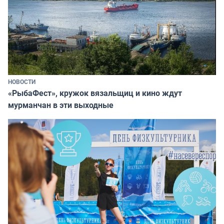
НОВОСТИ
«РыбаФест», кружок вязальщиц и кино ждут
мурманчан в эти выходные