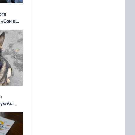
оги
 «Сон в
ь»
а
службы