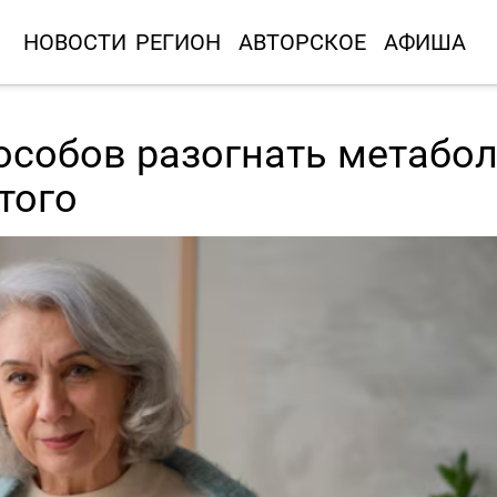
НОВОСТИ
РЕГИОН
АВТОРСКОЕ
АФИША
особов разогнать метабо
того