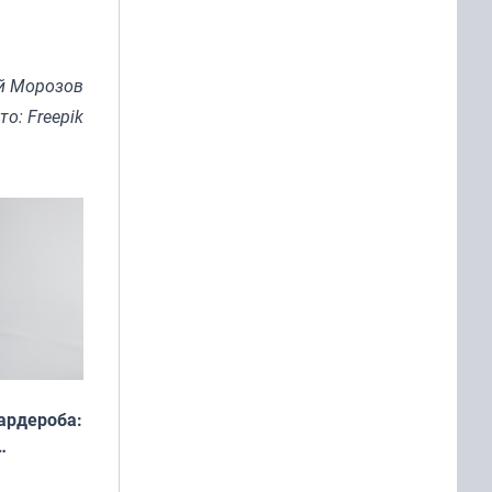
й Морозов
то: Freepik
ардероба:
ды — как