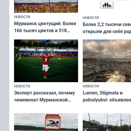
НОВОСТИ
НОВОСТИ
Мурманск цветущий: Более
Более 2,2 тысячи сев
166 тысяч цветов и 518
открыли для себя ро
вазонов
край в рамках проек
«Туризм для своих»
НОВОСТИ
НОВОСТИ
Эксперт рассказал, почему
Lumen, Stigmata и
чемпионат Мурманской
polnalyubvi: объявле
области по футболу остался
хедлайнеры фестива
незамеченным
«Имандра» в 2026 го