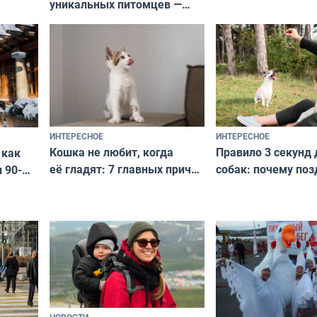
уникальных питомцев —
выглядеть стильн
национальные сокровища
и актуально в люб
с удивительной историей
и характером
ИНТЕРЕСНОЕ
ИНТЕРЕСНОЕ
Кошка не любит, когда
Правило 3 секунд 
 как
её гладят: 7 главных причин
собак: почему поз
 90-
и как исправить — как найти
ругать за проступ
подход даже к самому
научитесь объясн
о без
независимому питомцу
питомцу всё сразу
криков