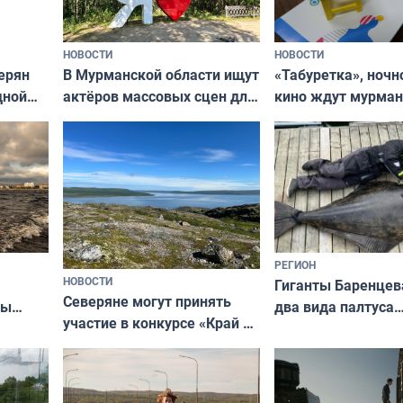
НОВОСТИ
НОВОСТИ
В Мурманской области ищут
ерян
«Табуретка», ночн
актёров массовых сцен для
дной
кино ждут мурман
съёмок в
та
выходные
короткометражном фильме
РЕГИОН
НОВОСТИ
Гиганты Баренцев
Северяне могут принять
два вида палтуса
ны
участие в конкурсе «Край у
и их рекордные т
ля
северной границы: фотогид
да
по Печенгскому округу»