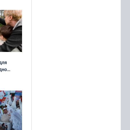
о
ой сезон
для
дно
ок —
ять
 и без