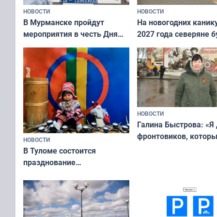
НОВОСТИ
НОВОСТИ
В Мурманске пройдут
На новогодних каник
мероприятия в честь Дня
2027 года северяне б
физкультурника
отдыхать 11 дней
НОВОСТИ
Галина Быстрова: «Я
фронтовиков, котор
НОВОСТИ
приехали осваивать 
В Туломе состоится
празднование
Международного дня
коренных народов мира