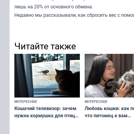
лишь на 20% от основного обмена.
Недавно мы
рассказывали
, как сбросить вес с пом
Читайте также
ИНТЕРЕСНОЕ
ИНТЕРЕСНОЕ
Любовь кошки: как п
Кошачий телевизор: зачем
что питомец к вам
нужна кормушка для птиц
не равнодушен — про
за окном — простое
вашу с ним связь
решение от скуки и стресса