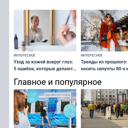
у питомца
ИНТЕРЕСНОЕ
ИНТЕРЕСНОЕ
Тренды из прошлого:
Уход за кожей вокруг глаз:
носить силуэты 80-х и
5 ошибок, которые делают
х — как выглядеть
все — как исправить
Главное и популярное
современно и стильн
и вернуть свежий взгляд
переплат
без дорогих средств