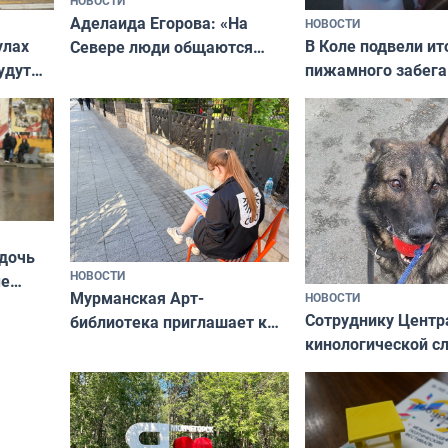
НОВОСТИ
Аделаида Егорова: «На
НОВОСТИ
В Коле подвели ит
улах
Севере люди общаются
пижамного забега
удут
не потому, что это выгодно,
Олимпийскую ноч
а потому что
ты им интересен»
 дочь
НОВОСТИ
ые
Мурманская Арт-
НОВОСТИ
Север»
Сотруднику Центр
библиотека приглашает к
кинологической 
сотрудничеству художников
ищут новый дом
и фотографов