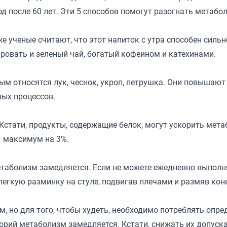
д после 60 лет. Эти 5 способов помогут разогнать метабо
е ученые считают, что этот напиток с утра способен сильн
ровать и зеленый чай, богатый кофеином и катехинами.
ым относятся лук, чеснок, укроп, петрушка. Они повышают
ных процессов.
Кстати, продукты, содержащие белок, могут ускорить мет
— максимум на 3%.
етаболизм замедляется. Если не можете ежедневно выполн
легкую разминку на стуле, подвигав плечами и размяв кон
, но для того, чтобы худеть, необходимо потреблять опре
лорий метаболизм замедляется. Кстати, снижать их допуск