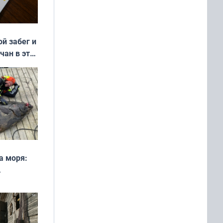
ой забег и
чан в эти
а моря:
рофеи