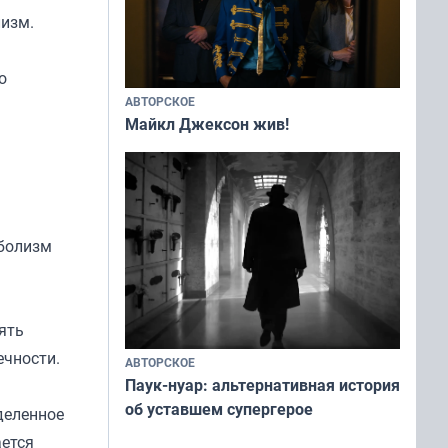
лизм.
о
АВТОРСКОЕ
Майкл Джексон жив!
аболизм
ять
ечности.
АВТОРСКОЕ
Паук-нуар: альтернативная история
об уставшем супергерое
деленное
ается