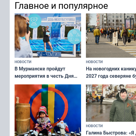
Главное и популярное
современно и стильн
и вернуть свежий взгляд
переплат
без дорогих средств
НОВОСТИ
НОВОСТИ
В Мурманске пройдут
На новогодних каник
мероприятия в честь Дня
2027 года северяне б
физкультурника
отдыхать 11 дней
НОВОСТИ
Галина Быстрова: «Я