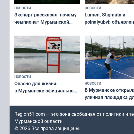
НОВОСТИ
НОВОСТИ
Эксперт рассказал, почему
Lumen, Stigmata и
чемпионат Мурманской
polnalyubvi: объявле
области по футболу остался
хедлайнеры фестива
незамеченным
«Имандра» в 2026 го
НОВОСТИ
Опасно для жизни:
НОВОСТИ
В Мурманске открыл
в Мурманске официально
уличная площадка д
запретили купаться
в падел
в городских водоёмах
Region51.com — это зона свободная от политики и 
Мурманской области.
© 2026 Все права защищены.