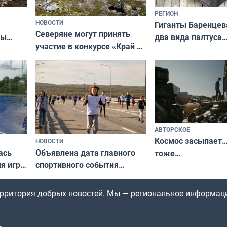
РЕГИОН
НОВОСТИ
Гиганты Баренцев
Северяне могут принять
два вида палтуса
ны
участие в конкурсе «Край у
и их рекордные т
ля
северной границы: фотогид
да
по Печенгскому округу»
АВТОРСКОЕ
Космос засыпает…
НОВОСТИ
ась
Объявлена дата главного
тоже…
ля игры
спортивного события
Заполярья: как зарождался
фестиваль «Гольфстрим»
территория добрых новостей. Мы — региональное информац