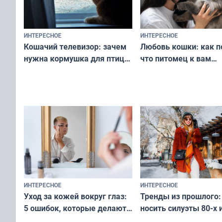
ИНТЕРЕСНОЕ
ИНТЕРЕСНОЕ
Любовь кошки: как п
Кошачий телевизор: зачем
что питомец к вам
нужна кормушка для птиц
не равнодушен — про
за окном — простое
вашу с ним связь
решение от скуки и стресса
у питомца
ИНТЕРЕСНОЕ
ИНТЕРЕСНОЕ
Тренды из прошлого:
Уход за кожей вокруг глаз:
носить силуэты 80-х и
5 ошибок, которые делают
х — как выглядеть
все — как исправить