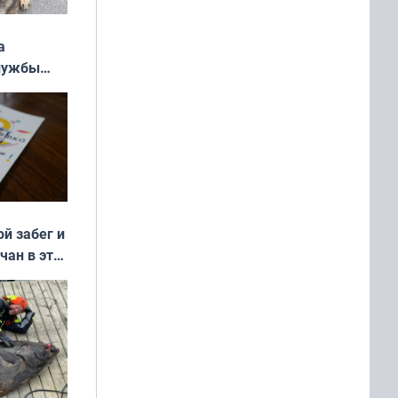
а
службы
ой забег и
чан в эти