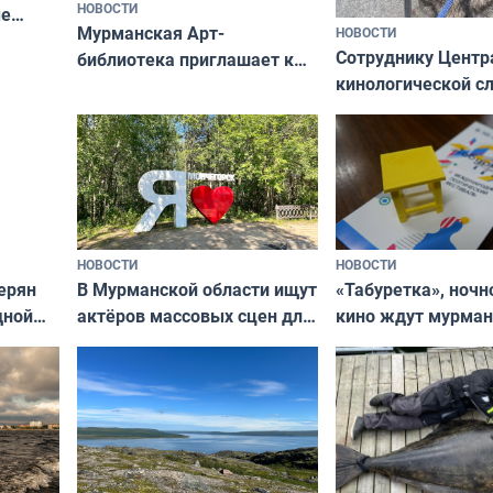
НОВОСТИ
ые
Мурманская Арт-
НОВОСТИ
Север»
Сотруднику Центр
библиотека приглашает к
кинологической 
сотрудничеству художников
ищут новый дом
и фотографов
НОВОСТИ
НОВОСТИ
В Мурманской области ищут
ерян
«Табуретка», ночн
актёров массовых сцен для
дной
кино ждут мурман
съёмок в
та
выходные
короткометражном фильме