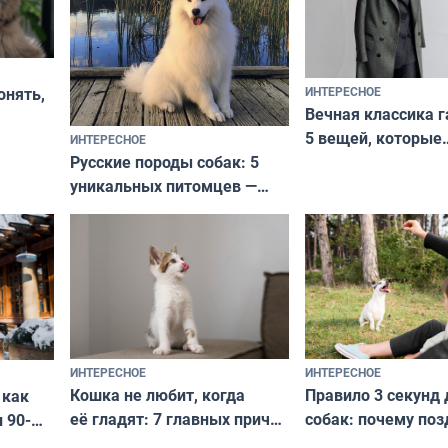
ИНТЕРЕСНОЕ
онять,
Вечная классика г
5 вещей, которые
ИНТЕРЕСНОЕ
верьте
Русские породы собак: 5
не выходят из мо
уникальных питомцев —
выглядеть стильн
национальные сокровища
и актуально в люб
с удивительной историей
и характером
ИНТЕРЕСНОЕ
ИНТЕРЕСНОЕ
Кошка не любит, когда
Правило 3 секунд 
 как
её гладят: 7 главных причин
собак: почему поз
 90-
и как исправить — как найти
ругать за проступ