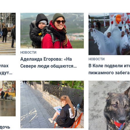
подход даже к самому
научитесь объясн
о без
независимому питомцу
питомцу всё сразу
криков
НОВОСТИ
Аделаида Егорова: «На
НОВОСТИ
В Коле подвели ит
улах
Севере люди общаются
пижамного забега
удут
не потому, что это выгодно,
Олимпийскую ноч
а потому что
ты им интересен»
 дочь