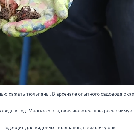
нью сажать тюльпаны. В арсенале опытного садовода ока
каждый год. Многие сорта, оказываются, прекрасно зимую
т. Подходит для видовых тюльпанов, поскольку они