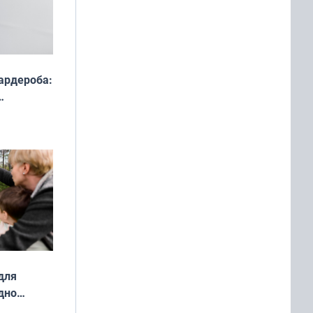
ардероба:
ды — как
о
ой сезон
для
дно
ок —