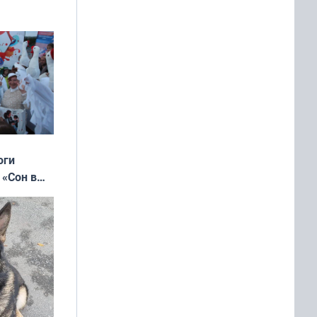
ять
 и без
оги
 «Сон в
ь»