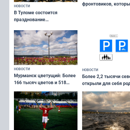
фронтовиков, котор
НОВОСТИ
приехали осваивать 
В Туломе состоится
празднование
Международного дня
коренных народов мира
НОВОСТИ
НОВОСТИ
Мурманск цветущий: Более
Более 2,2 тысячи сев
166 тысяч цветов и 518
открыли для себя ро
вазонов
край в рамках проек
«Туризм для своих»