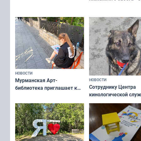
Олимпийскую ночь»
а потому что
ты им интересен»
НОВОСТИ
Мурманская Арт-
НОВОСТИ
Сотруднику Центра
библиотека приглашает к
кинологической слу
сотрудничеству художников
ищут новый дом
и фотографов