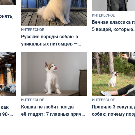
ИНТЕРЕСНОЕ
онять,
Вечная классика г
5 вещей, которые
ИНТЕРЕСНОЕ
верьте
Русские породы собак: 5
не выходят из мо
уникальных питомцев —
выглядеть стильн
национальные сокровища
и актуально в люб
с удивительной историей
и характером
ИНТЕРЕСНОЕ
ИНТЕРЕСНОЕ
Кошка не любит, когда
Правило 3 секунд 
 как
её гладят: 7 главных причин
собак: почему поз
 90-
и как исправить — как найти
ругать за проступ
подход даже к самому
научитесь объясн
о без