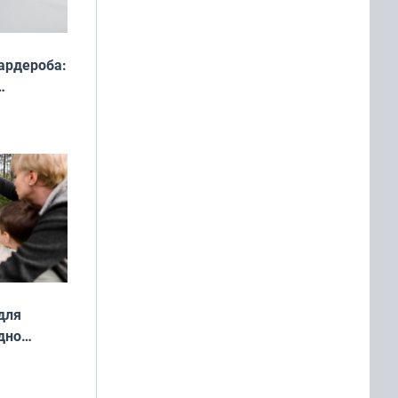
ардероба:
ды — как
о
ой сезон
для
дно
ок —
ять