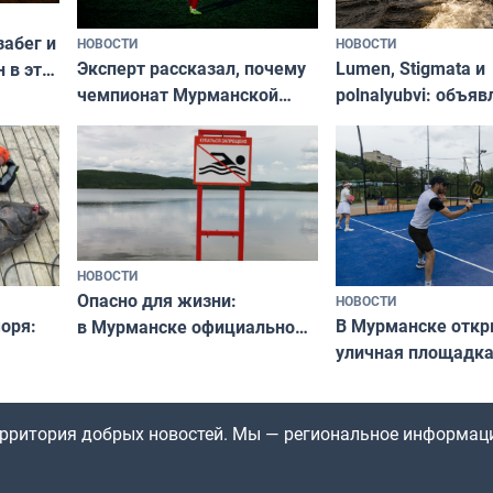
забег и
НОВОСТИ
НОВОСТИ
Эксперт рассказал, почему
Lumen, Stigmata и
 в эти
чемпионат Мурманской
polnalyubvi: объя
области по футболу остался
хедлайнеры фест
незамеченным
«Имандра» в 2026 
НОВОСТИ
Опасно для жизни:
НОВОСТИ
оря:
В Мурманске отк
в Мурманске официально
уличная площадка
запретили купаться
еи
в падел
в городских водоёмах
территория добрых новостей. Мы — региональное информац