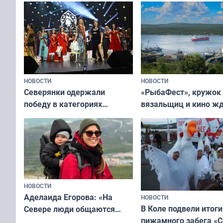
переплат
без дорогих средств
НОВОСТИ
НОВОСТИ
«РыбаФест», кружок
Северянки одержали
вязальщиц и кино ж
победу в категориях
мурманчан в эти вы
всероссийского конкурса
«Мисс и Миссис Великая
Русь»
НОВОСТИ
Аделаида Егорова: «На
НОВОСТИ
В Коле подвели итоги
Севере люди общаются
пижамного забега «С
не потому, что это выгодно,