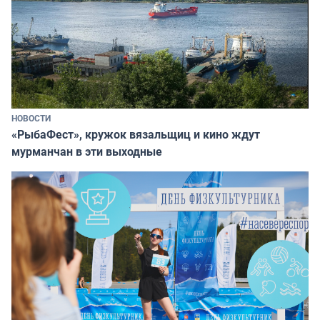
НОВОСТИ
«РыбаФест», кружок вязальщиц и кино ждут
мурманчан в эти выходные