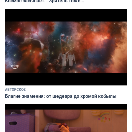
Космос засыпает… Зритель тоже…
АВТОРСКОЕ
Благие знамения: от шедевра до хромой кобылы