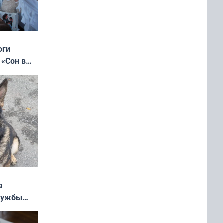
оги
 «Сон в
ь»
а
службы