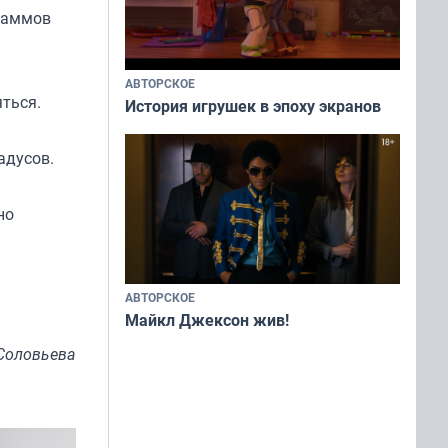
граммов
АВТОРСКОЕ
яться.
История игрушек в эпоху экранов
адусов.
но
АВТОРСКОЕ
Майкл Джексон жив!
Соловьева