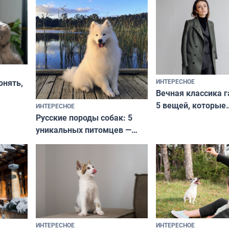
ИНТЕРЕСНОЕ
онять,
Вечная классика г
5 вещей, которые
ИНТЕРЕСНОЕ
верьте
Русские породы собак: 5
не выходят из мо
уникальных питомцев —
выглядеть стильн
национальные сокровища
и актуально в люб
с удивительной историей
и характером
ИНТЕРЕСНОЕ
ИНТЕРЕСНОЕ