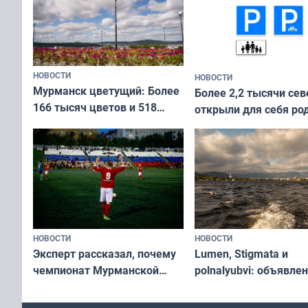
НОВОСТИ
НОВОСТИ
Мурманск цветущий: Более
Более 2,2 тысячи сев
166 тысяч цветов и 518
открыли для себя ро
вазонов
край в рамках проек
«Туризм для своих»
НОВОСТИ
НОВОСТИ
Эксперт рассказал, почему
Lumen, Stigmata и
чемпионат Мурманской
polnalyubvi: объявле
области по футболу остался
хедлайнеры фестива
незамеченным
«Имандра» в 2026 го