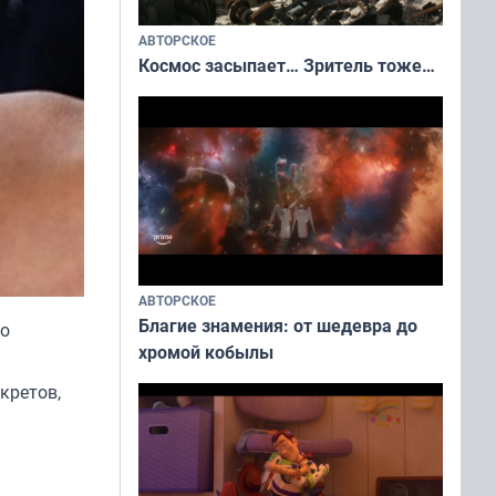
АВТОРСКОЕ
Космос засыпает… Зритель тоже…
АВТОРСКОЕ
Благие знамения: от шедевра до
го
хромой кобылы
кретов,