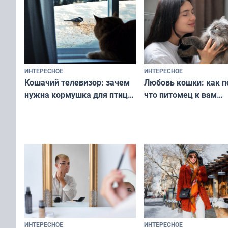
ИНТЕРЕСНОЕ
ИНТЕРЕСНОЕ
Любовь кошки: как п
Кошачий телевизор: зачем
что питомец к вам
нужна кормушка для птиц
не равнодушен — про
за окном — простое
вашу с ним связь
решение от скуки и стресса
у питомца
ИНТЕРЕСНОЕ
ИНТЕРЕСНОЕ