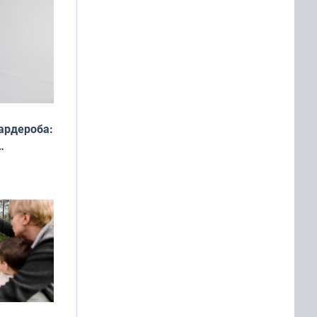
ардероба:
ды — как
о
ой сезон