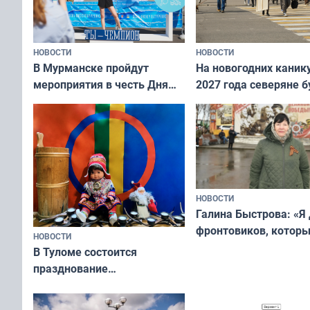
НОВОСТИ
НОВОСТИ
В Мурманске пройдут
На новогодних каник
мероприятия в честь Дня
2027 года северяне б
физкультурника
отдыхать 11 дней
НОВОСТИ
Галина Быстрова: «Я
фронтовиков, котор
НОВОСТИ
приехали осваивать 
В Туломе состоится
празднование
Международного дня
коренных народов мира