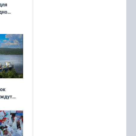
для
дно
ок —
ять
 и без
жок
 ждут
выходные