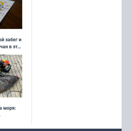
ой забег и
чан в эти
а моря:
рофеи