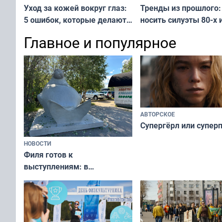
Тренды из прошлого:
Уход за кожей вокруг глаз:
носить силуэты 80-х и
5 ошибок, которые делают
х — как выглядеть
все — как исправить
Главное и популярное
современно и стильн
и вернуть свежий взгляд
переплат
без дорогих средств
АВТОРСКОЕ
Супергёрл или супер
НОВОСТИ
Филя готов к
выступлениям: в
мурманском океанариуме
рассказали о состоянии
тюленей