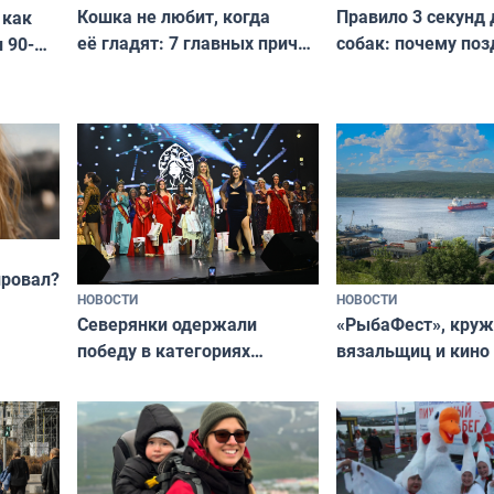
Кошка не любит, когда
Правило 3 секунд 
 как
её гладят: 7 главных причин
собак: почему поз
 90-
и как исправить — как найти
ругать за проступ
подход даже к самому
научитесь объясн
о без
независимому питомцу
питомцу всё сразу
криков
провал?
НОВОСТИ
НОВОСТИ
«РыбаФест», кру
Северянки одержали
вязальщиц и кино
победу в категориях
мурманчан в эти 
всероссийского конкурса
«Мисс и Миссис Великая
Русь»