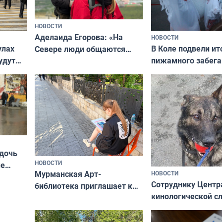
НОВОСТИ
Аделаида Егорова: «На
НОВОСТИ
В Коле подвели ит
улах
Севере люди общаются
пижамного забега
удут
не потому, что это выгодно,
Олимпийскую ноч
а потому что
ты им интересен»
 дочь
НОВОСТИ
ые
Мурманская Арт-
НОВОСТИ
Север»
Сотруднику Центр
библиотека приглашает к
кинологической 
сотрудничеству художников
ищут новый дом
и фотографов