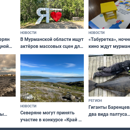
НОВОСТИ
НОВОСТИ
В Мурманской области ищут
ерян
«Табуретка», ночн
актёров массовых сцен для
дной
кино ждут мурман
съёмок в
та
выходные
короткометражном фильме
РЕГИОН
НОВОСТИ
Гиганты Баренцев
Северяне могут принять
два вида палтуса
ны
участие в конкурсе «Край у
и их рекордные т
ля
северной границы: фотогид
да