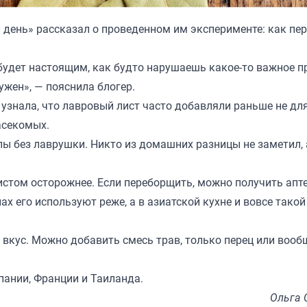
й день
» рассказал о проведенном им эксперименте: как пе
 будет настоящим, как будто нарушаешь какое-то важное п
ужен», — пояснила блогер.
 узнала, что лавровый лист часто добавляли раньше не для
насекомых.
упы без лаврушки. Никто из домашних разницы не заметил,
истом осторожнее. Если переборщить, можно получить апт
х его используют реже, а в азиатской кухне и вовсе такой
 вкус. Можно добавить смесь трав, только перец или вооб
пании, Франции и Таиланда.
Ольга 