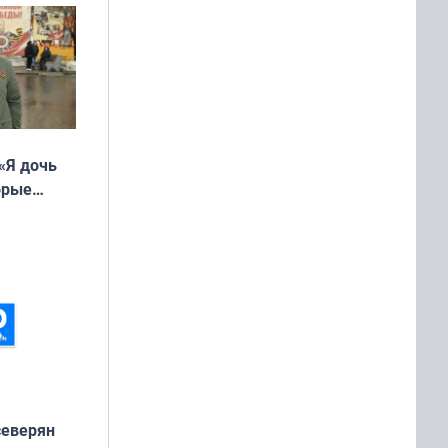
«Я дочь
орые
ть Север»
северян