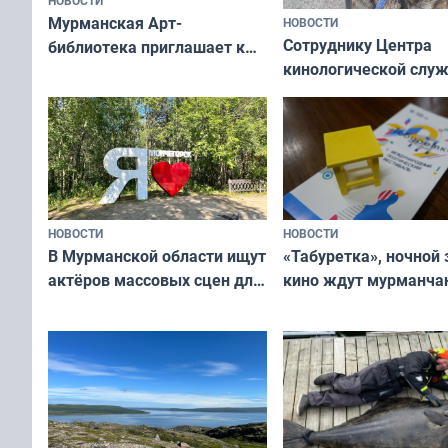
НОВОСТИ
Мурманская Арт-
НОВОСТИ
Сотруднику Центра
библиотека приглашает к
кинологической слу
сотрудничеству художников
ищут новый дом
и фотографов
НОВОСТИ
НОВОСТИ
В Мурманской области ищут
«Табуретка», ночной 
актёров массовых сцен для
кино ждут мурманчан
съёмок в
выходные
короткометражном фильме