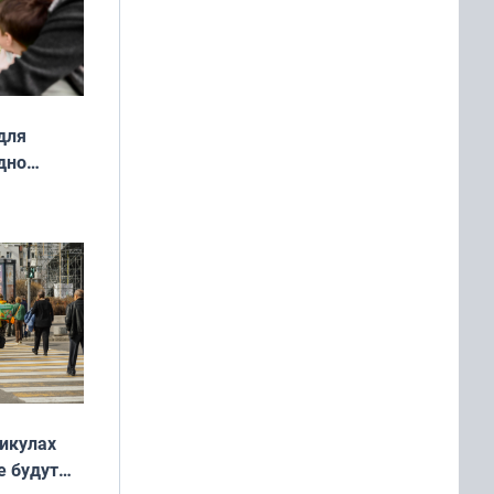
для
дно
ок —
ять
 и без
никулах
е будут