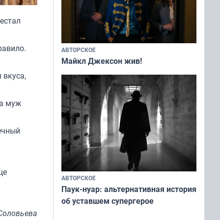
рестал
равило.
АВТОРСКОЕ
Майкл Джексон жив!
 вкуса,
 а муж
ечный
ще
АВТОРСКОЕ
Паук-нуар: альтернативная история
об уставшем супергерое
Соловьева