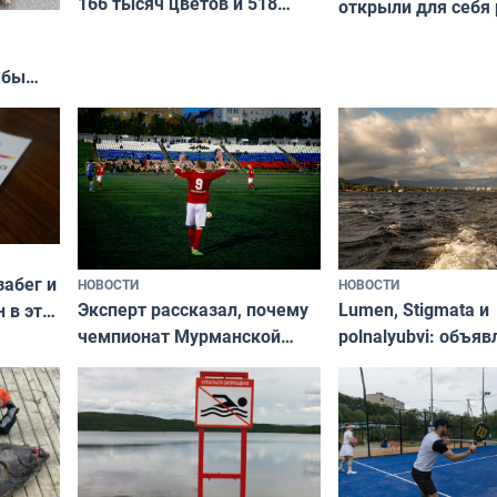
166 тысяч цветов и 518
открыли для себя
вазонов
край в рамках про
«Туризм для своих
жбы
забег и
НОВОСТИ
НОВОСТИ
Эксперт рассказал, почему
Lumen, Stigmata и
 в эти
чемпионат Мурманской
polnalyubvi: объя
области по футболу остался
хедлайнеры фест
незамеченным
«Имандра» в 2026 