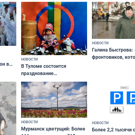
ходные
физкультурника
отдыхать 11 дней
НОВОСТИ
Галина Быстрова: 
фронтовиков, кот
НОВОСТИ
он в
приехали осваива
В Туломе состоится
празднование
Международного дня
коренных народов мира
НОВОСТИ
НОВОСТИ
Мурманск цветущий: Более
Более 2,2 тысячи 