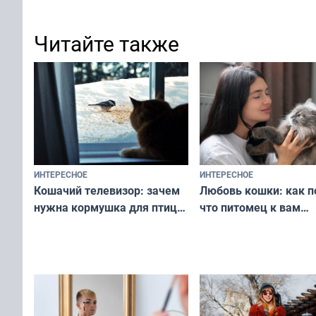
Читайте также
ИНТЕРЕСНОЕ
ИНТЕРЕСНОЕ
Любовь кошки: как п
Кошачий телевизор: зачем
что питомец к вам
нужна кормушка для птиц
не равнодушен — про
за окном — простое
вашу с ним связь
решение от скуки и стресса
у питомца