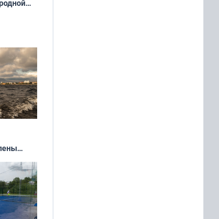
 родной
екта
»
влены
иваля
года