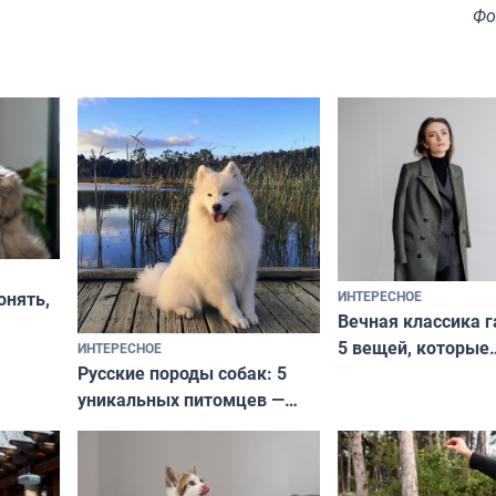
Фо
ИНТЕРЕСНОЕ
онять,
Вечная классика г
5 вещей, которые
ИНТЕРЕСНОЕ
верьте
Русские породы собак: 5
не выходят из мо
уникальных питомцев —
выглядеть стильн
национальные сокровища
и актуально в люб
с удивительной историей
и характером