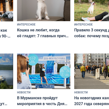
ИНТЕРЕСНОЕ
ИНТЕРЕСНОЕ
Кошка не любит, когда
Правило 3 секунд 
 как
её гладят: 7 главных причин
собак: почему поз
 90-
и как исправить — как найти
ругать за проступ
подход даже к самому
научитесь объясн
о без
независимому питомцу
питомцу всё сразу
криков
НОВОСТИ
НОВОСТИ
В Мурманске пройдут
На новогодних ка
дут
мероприятия в честь Дня
2027 года северян