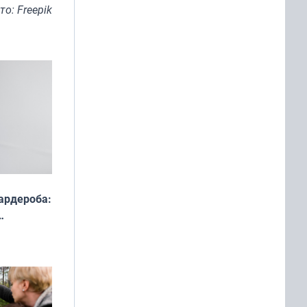
то: Freepik
ардероба:
ды — как
о
ой сезон