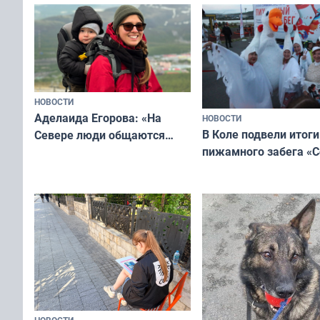
мурманчан в эти вы
всероссийского конкурса
«Мисс и Миссис Великая
Русь»
НОВОСТИ
Аделаида Егорова: «На
НОВОСТИ
В Коле подвели итоги
Севере люди общаются
пижамного забега «С
не потому, что это выгодно,
Олимпийскую ночь»
а потому что
ты им интересен»