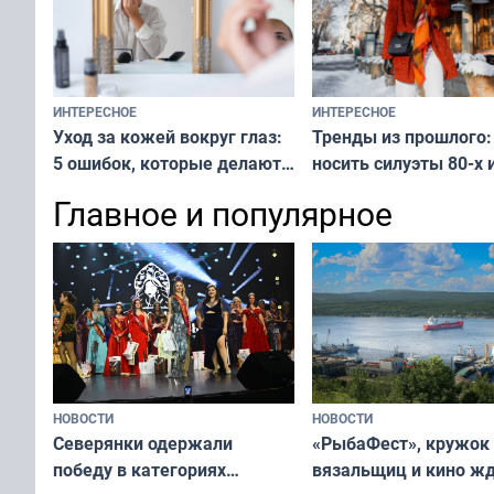
ИНТЕРЕСНОЕ
ИНТЕРЕСНОЕ
Тренды из прошлого:
Уход за кожей вокруг глаз:
носить силуэты 80-х и
5 ошибок, которые делают
х — как выглядеть
все — как исправить
Главное и популярное
современно и стильн
и вернуть свежий взгляд
переплат
без дорогих средств
НОВОСТИ
НОВОСТИ
«РыбаФест», кружок
Северянки одержали
вязальщиц и кино ж
победу в категориях