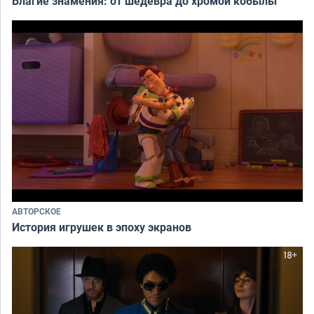
Благие знамения: от шедевра до хромой кобылы
АВТОРСКОЕ
История игрушек в эпоху экранов