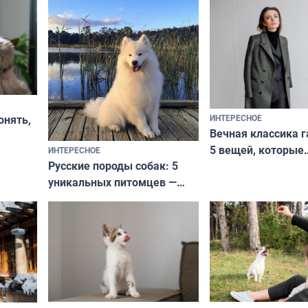
ИНТЕРЕСНОЕ
онять,
Вечная классика г
5 вещей, которые
ИНТЕРЕСНОЕ
верьте
Русские породы собак: 5
не выходят из мо
уникальных питомцев —
выглядеть стильн
национальные сокровища
и актуально в люб
с удивительной историей
и характером