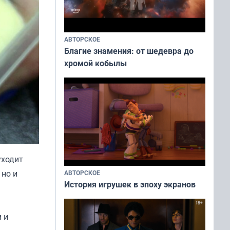
АВТОРСКОЕ
Благие знамения: от шедевра до
хромой кобылы
уходит
 но и
АВТОРСКОЕ
История игрушек в эпоху экранов
 и