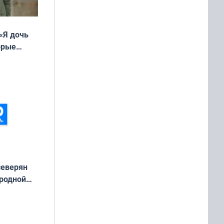
«Я дочь
орые
ть Север»
северян
 родной
екта
»