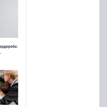
ардероба:
ды — как
о
ой сезон