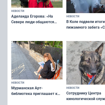
НОВОСТИ
Аделаида Егорова: «На
НОВОСТИ
В Коле подвели итоги
Севере люди общаются
пижамного забега «С
не потому, что это выгодно,
Олимпийскую ночь»
а потому что
ты им интересен»
НОВОСТИ
Мурманская Арт-
НОВОСТИ
Сотруднику Центра
библиотека приглашает к
кинологической слу
сотрудничеству художников
ищут новый дом
и фотографов