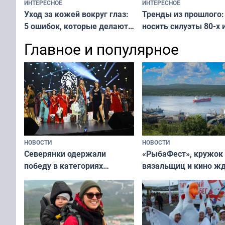
ИНТЕРЕСНОЕ
ИНТЕРЕСНОЕ
Тренды из прошлого:
Уход за кожей вокруг глаз:
носить силуэты 80-х и
5 ошибок, которые делают
х — как выглядеть
все — как исправить
Главное и популярное
современно и стильн
и вернуть свежий взгляд
переплат
без дорогих средств
НОВОСТИ
НОВОСТИ
«РыбаФест», кружок
Северянки одержали
вязальщиц и кино ж
победу в категориях
мурманчан в эти вы
всероссийского конкурса
«Мисс и Миссис Великая
Русь»