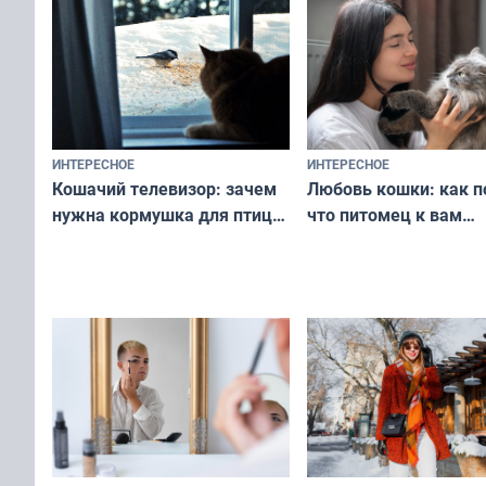
ИНТЕРЕСНОЕ
ИНТЕРЕСНОЕ
Любовь кошки: как п
Кошачий телевизор: зачем
что питомец к вам
нужна кормушка для птиц
не равнодушен — про
за окном — простое
вашу с ним связь
решение от скуки и стресса
у питомца