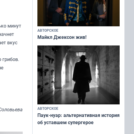
ько минут
АВТОРСКОЕ
начнет
Майкл Джексон жив!
ает вкус
 грибов.
не
АВТОРСКОЕ
Соловьева
Паук-нуар: альтернативная история
об уставшем супергерое