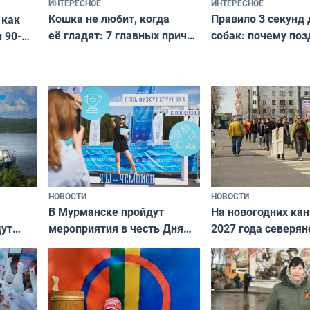
ИНТЕРЕСНОЕ
ИНТЕРЕСНОЕ
Кошка не любит, когда
Правило 3 секунд 
 как
её гладят: 7 главных причин
собак: почему поз
 90-
и как исправить — как найти
ругать за проступ
подход даже к самому
научитесь объясн
о без
независимому питомцу
питомцу всё сразу
криков
НОВОСТИ
НОВОСТИ
В Мурманске пройдут
На новогодних ка
дут
мероприятия в честь Дня
2027 года северян
ходные
физкультурника
отдыхать 11 дней