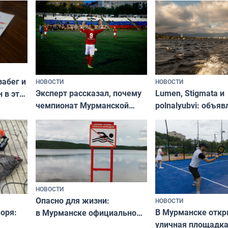
забег и
НОВОСТИ
НОВОСТИ
Эксперт рассказал, почему
Lumen, Stigmata и
 в эти
чемпионат Мурманской
polnalyubvi: объя
области по футболу остался
хедлайнеры фест
незамеченным
«Имандра» в 2026 
НОВОСТИ
Опасно для жизни:
НОВОСТИ
оря:
В Мурманске отк
в Мурманске официально
уличная площадка
запретили купаться