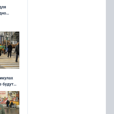
для
дно
ок —
ять
 и без
никулах
е будут