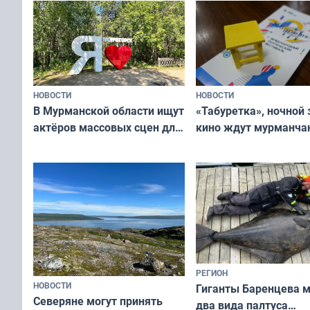
НОВОСТИ
НОВОСТИ
В Мурманской области ищут
«Табуретка», ночной 
актёров массовых сцен для
кино ждут мурманчан
съёмок в
выходные
короткометражном фильме
РЕГИОН
НОВОСТИ
Гиганты Баренцева м
Северяне могут принять
два вида палтуса