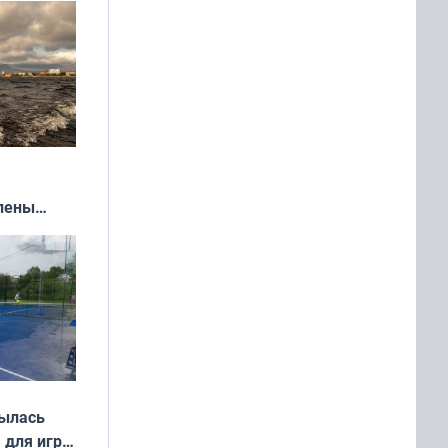
влены
иваля
года
рылась
 для игры