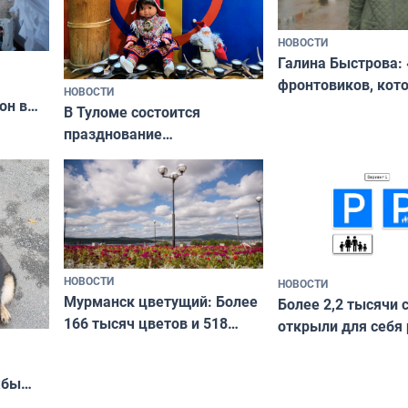
НОВОСТИ
Галина Быстрова: 
фронтовиков, кот
НОВОСТИ
он в
приехали осваива
В Туломе состоится
празднование
Международного дня
коренных народов мира
НОВОСТИ
НОВОСТИ
Мурманск цветущий: Более
Более 2,2 тысячи 
166 тысяч цветов и 518
открыли для себя
вазонов
край в рамках про
«Туризм для своих
жбы