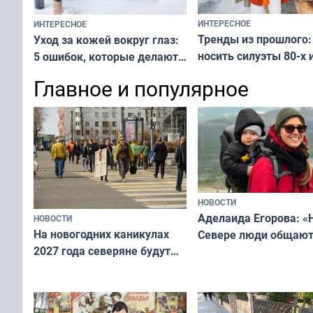
ИНТЕРЕСНОЕ
ИНТЕРЕСНОЕ
Тренды из прошлого:
Уход за кожей вокруг глаз:
носить силуэты 80-х и
5 ошибок, которые делают
х — как выглядеть
все — как исправить
Главное и популярное
современно и стильн
и вернуть свежий взгляд
переплат
без дорогих средств
НОВОСТИ
Аделаида Егорова: «
НОВОСТИ
На новогодних каникулах
Севере люди общают
2027 года северяне будут
не потому, что это вы
отдыхать 11 дней
а потому что
ты им интересен»