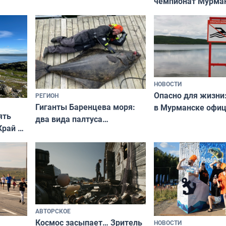
чемпионат Мурма
выходные
области по футбол
фильме
незамеченным
НОВОСТИ
Опасно для жизни
РЕГИОН
Гиганты Баренцева моря:
в Мурманске офи
ять
два вида палтуса
запретили купать
Край у
и их рекордные трофеи
в городских водоё
отогид
гу»
АВТОРСКОЕ
Космос засыпает… Зритель
НОВОСТИ