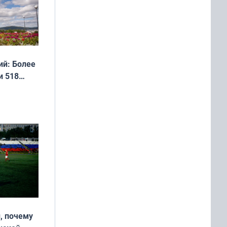
й: Более
и 518
, почему