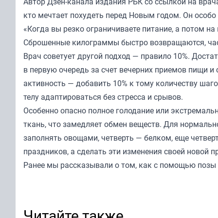
Автор Дзен-канала издания
РБК
со ссылкой на врача
кто мечтает похудеть перед Новым годом. Он особо 
«Когда вы резко ограничиваете питание, а потом на 
Сброшенные килограммы быстро возвращаются, част
Врач советует другой подход — правило 10%. Доста
в первую очередь за счет вечерних приемов пищи и 
активность — добавить 10% к тому количеству шаго
телу адаптироваться без стресса и срывов.
Особенно опасно полное голодание или экстремаль
ткань, что замедляет обмен веществ. Для нормальн
заполнять овощами, четверть — белком, еще четвер
праздников, а сделать эти изменения своей новой п
Ранее мы
рассказывали
о том, как с помощью позы
Читайте также