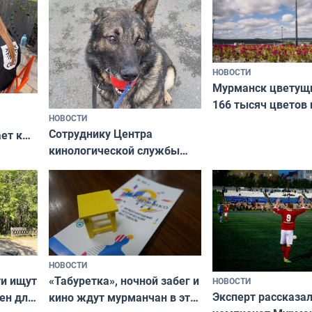
НОВОСТИ
Мурманск цветущи
166 тысяч цветов 
НОВОСТИ
вазонов
Сотруднику Центра
ет к
кинологической службы
ожников
ищут новый дом
НОВОСТИ
ти ищут
«Табуретка», ночной забег и
НОВОСТИ
Эксперт рассказал
ен для
кино ждут мурманчан в эти