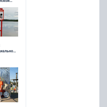
нской
у остался
:
циально
ся
мах