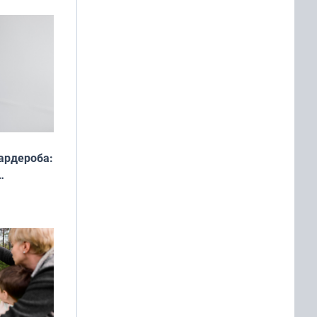
ардероба:
ды — как
о
ой сезон