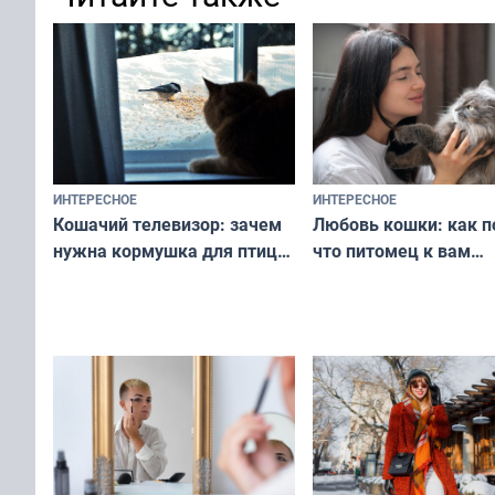
ИНТЕРЕСНОЕ
ИНТЕРЕСНОЕ
Любовь кошки: как п
Кошачий телевизор: зачем
что питомец к вам
нужна кормушка для птиц
не равнодушен — про
за окном — простое
вашу с ним связь
решение от скуки и стресса
у питомца