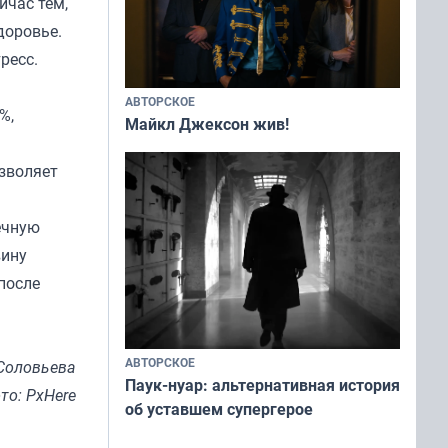
йчас тем,
доровье.
ресс.
АВТОРСКОЕ
%,
Майкл Джексон жив!
озволяет
ечную
вину
после
АВТОРСКОЕ
Соловьева
Паук-нуар: альтернативная история
то: PxHere
об уставшем супергерое