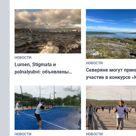
съёмок в
край в рамках проекта
короткометражном 
«Туризм для своих»
НОВОСТИ
НОВОСТИ
Lumen, Stigmata и
Северяне могут прин
polnalyubvi: объявлены
участие в конкурсе «
хедлайнеры фестиваля
северной границы: ф
«Имандра» в 2026 года
по Печенгскому окру
НОВОСТИ
НОВОСТИ