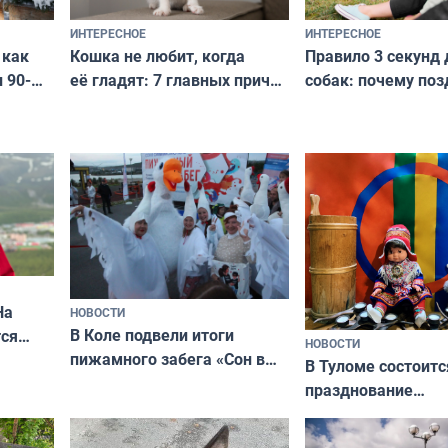
ИНТЕРЕСНОЕ
ИНТЕРЕСНОЕ
Кошка не любит, когда
Правило 3 секунд 
 как
её гладят: 7 главных причин
собак: почему поз
 90-
и как исправить — как найти
ругать за проступ
подход даже к самому
научитесь объясн
о без
независимому питомцу
питомцу всё сразу
криков
На
НОВОСТИ
В Коле подвели итоги
ся
НОВОСТИ
пижамного забега «Сон в
годно,
В Туломе состоитс
Олимпийскую ночь»
празднование
Международного 
коренных народов