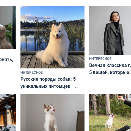
ИНТЕРЕСНОЕ
онять,
Вечная классика г
5 вещей, которые
ИНТЕРЕСНОЕ
верьте
Русские породы собак: 5
не выходят из мо
уникальных питомцев —
выглядеть стильн
национальные сокровища
и актуально в люб
с удивительной историей
и характером