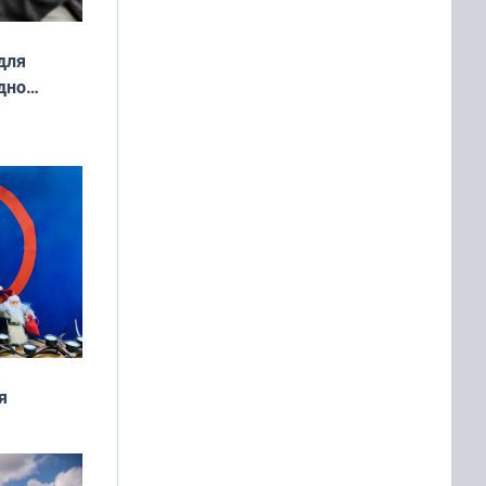
для
дно
ок —
ять
 и без
я
дня
 мира